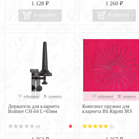
1 128 ₽
1 260 ₽
В корзину
В корзину
избранное
сравнить
избранное
сравнить
Держатель для кларнета
Комплект пружин для
Brahner CH-04 L=65мм
кларнета Bb Rigotti JRS
(0)
(1)