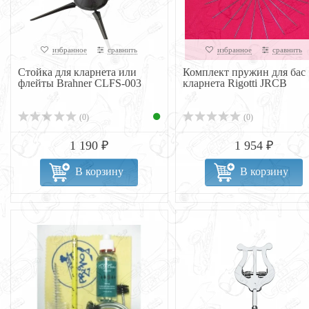
избранное
сравнить
избранное
сравнить
Стойка для кларнета или
Комплект пружин для бас
флейты Brahner CLFS-003
кларнета Rigotti JRCB
(0)
(0)
1 190 ₽
1 954 ₽
В корзину
В корзину