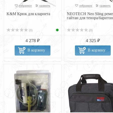
избранное
сравнить
избранное
сравнить
K&M Крюк для кларнета
NEOTECH Neo Sling реме
гайтан для тенора/баритон
(0)
(0)
4 278 ₽
4 325 ₽
В корзину
В корзину