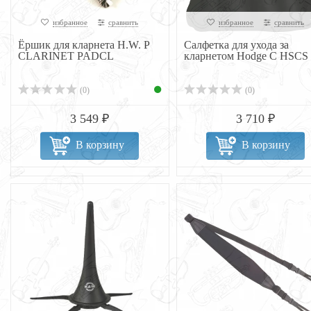
избранное
сравнить
избранное
сравнить
Ёршик для кларнета H.W. P
Салфетка для ухода за
CLARINET PADCL
кларнетом Hodge C HSCS
(0)
(0)
3 549 ₽
3 710 ₽
В корзину
В корзину