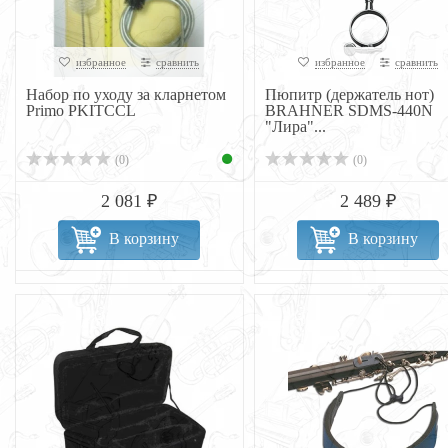
избранное
сравнить
избранное
сравнить
Набор по уходу за кларнетом
Пюпитр (держатель нот)
Primo PKITCCL
BRAHNER SDMS-440N
"Лира"...
(0)
(0)
2 081 ₽
2 489 ₽
В корзину
В корзину