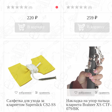
(0)
(0)
220 ₽
259 ₽
В корзину
В корзину
избранное
сравнить
избранное
сравнить
Салфетка для ухода за
Накладка на упор пальца
кларнетом Superslick CS2-SS
кларнета Brahner XS CTF-
079/BK