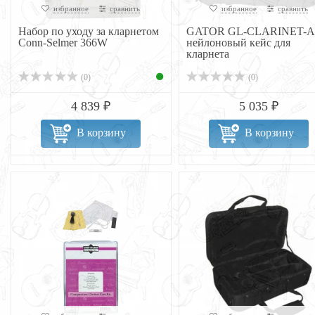
избранное
сравнить
избранное
сравнить
Набор по уходу за кларнетом
GATOR GL-CLARINET-A 
Conn-Selmer 366W
нейлоновый кейс для
кларнета
(0)
(0)
4 839 ₽
5 035 ₽
В корзину
В корзину