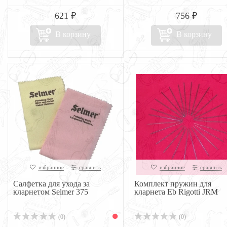
621 ₽
756 ₽
В корзину
В корзину
избранное
сравнить
избранное
сравнить
Салфетка для ухода за
Комплект пружин для
кларнетом Selmer 375
кларнета Eb Rigotti JRM
(0)
(0)