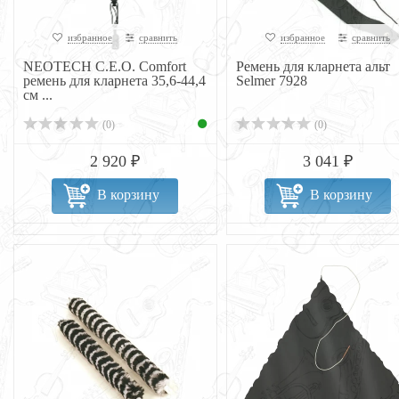
избранное
сравнить
избранное
сравнить
NEOTECH C.E.O. Comfort
Ремень для кларнета альт
ремень для кларнета 35,6-44,4
Selmer 7928
см ...
(0)
(0)
2 920 ₽
3 041 ₽
В корзину
В корзину