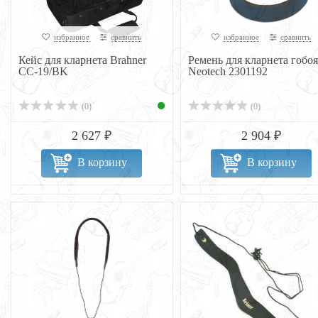
избранное
сравнить
избранное
сравнить
Кейс для кларнета Brahner
Ремень для кларнета гобоя
CC-19/BK
Neotech 2301192
(0)
(0)
2 627 ₽
2 904 ₽
В корзину
В корзину