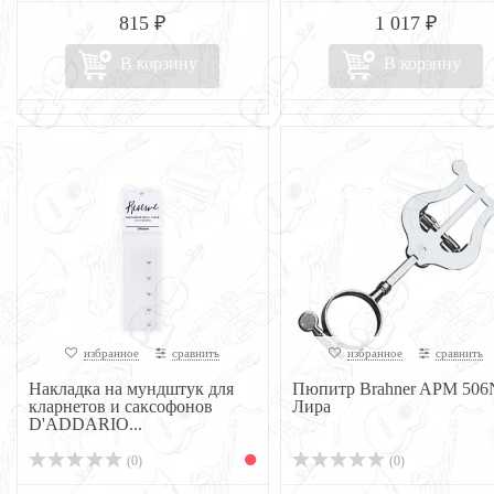
815 ₽
1 017 ₽
В корзину
В корзину
избранное
сравнить
избранное
сравнить
Накладка на мундштук для
Пюпитр Brahner APM 506
кларнетов и саксофонов
Лира
D'ADDARIO...
(0)
(0)