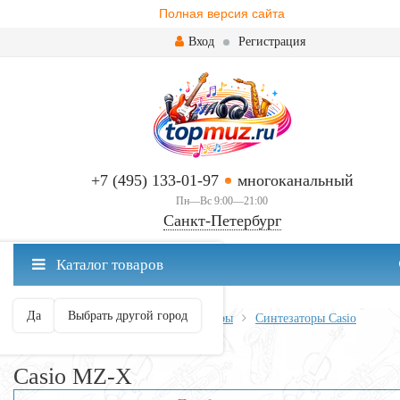
Полная версия сайта
Вход
Регистрация
+7 (495) 133-01-97
многоканальный
Пн—Вс 9:00—21:00
Санкт-Петербург
✖
Каталог товаров
Санкт-Петербург ваш город?
Да
Выбрать другой город
Главная
Клавишные
Синтезаторы
Синтезаторы Casio
Casio MZ-X
Casio MZ-X