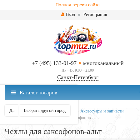
Полная версия сайта
Вход
Регистрация
+7 (495) 133-01-97
многоканальный
Пн—Вс 9:00—21:00
Санкт-Петербург
✖
Каталог товаров
Санкт-Петербург ваш город?
Да
Выбрать другой город
Главная
Духовые
Саксофоны
Аксессуары и запчасти
Чехлы и кейсы
Чехлы для саксофонов-альт
Чехлы для саксофонов-альт