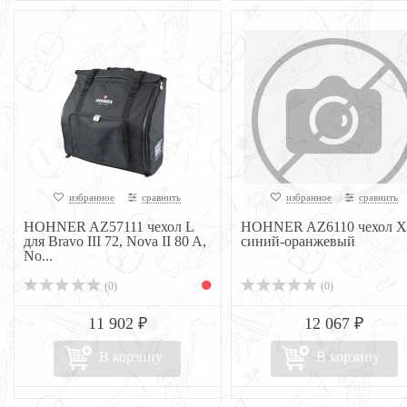
избранное
сравнить
избранное
сравнить
HOHNER AZ57111 чехол L
HOHNER AZ6110 чехол X
для Bravo III 72, Nova II 80 A,
синий-оранжевый
No...
(0)
(0)
11 902 ₽
12 067 ₽
В корзину
В корзину