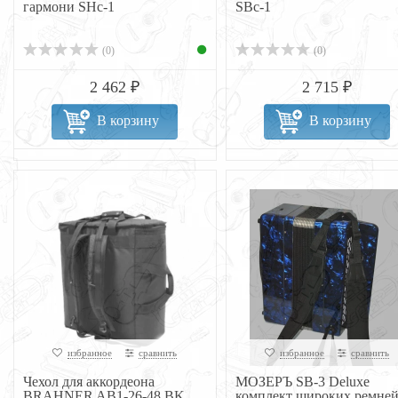
гармони SHc-1
SBc-1
(0)
(0)
2 462 ₽
2 715 ₽
В корзину
В корзину
избранное
сравнить
избранное
сравнить
Чехол для аккордеона
МОЗЕРЪ SB-3 Deluxe
BRAHNER AB1-26-48 BK
комплект широких ремне