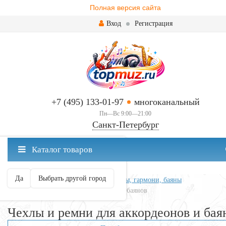
Полная версия сайта
Вход
Регистрация
+7 (495) 133-01-97
многоканальный
Пн—Вс 9:00—21:00
Санкт-Петербург
✖
Каталог товаров
Санкт-Петербург ваш город?
Да
Выбрать другой город
Главная
Клавишные
Аккордеоны, гармони, баяны
Чехлы и ремни для аккордеонов и баянов
Чехлы и ремни для аккордеонов и бая