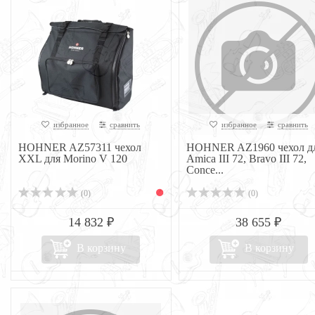
избранное
сравнить
избранное
сравнить
HOHNER AZ57311 чехол
HOHNER AZ1960 чехол д
XXL для Morino V 120
Amica III 72, Bravo III 72,
Conce...
(0)
(0)
14 832 ₽
38 655 ₽
В корзину
В корзину