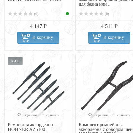
для баяна или ...
(0)
(0)
4 147 ₽
4 511 ₽
В корзину
В корзину
ХИТ!
избранное
сравнить
избранное
сравнить
Ремни для аккордеона
Комплект ремней для
HOHNER AZ5100
аккордеона с обводом шеи