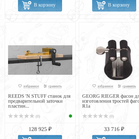
В корзину
В корзину
избранное
сравнить
избранное
сравнить
REEDS 'N STUFF станок для
GEORG RIEGER фасон дл
предварительной заточки
изготовления тростей фаго
пластин...
R1a
(0)
(0)
128 925 ₽
33 716 ₽