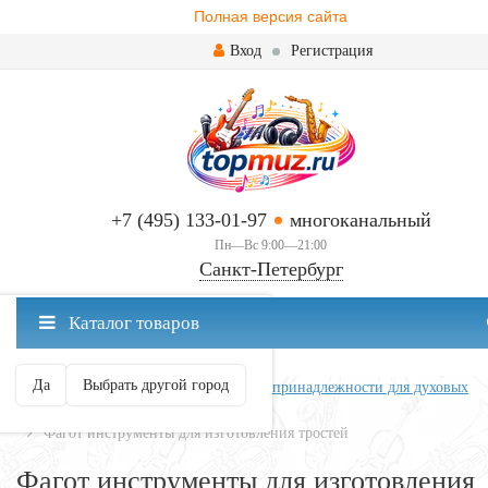
Полная версия сайта
Вход
Регистрация
+7 (495) 133-01-97
многоканальный
Пн—Вс 9:00—21:00
Санкт-Петербург
✖
Каталог товаров
Санкт-Петербург ваш город?
Да
Выбрать другой город
Главная
Духовые
Аксессуары и принадлежности для духовых
Принадлежности для фагота
Фагот инструменты для изготовления тростей
Фагот инструменты для изготовления