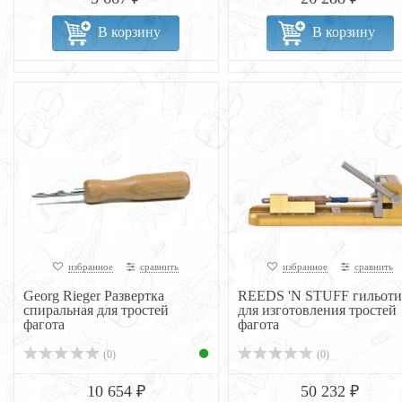
В корзину
В корзину
избранное
сравнить
избранное
сравнить
Georg Rieger Развертка
REEDS 'N STUFF гильоти
спиральная для тростей
для изготовления тростей
фагота
фагота
(0)
(0)
10 654 ₽
50 232 ₽