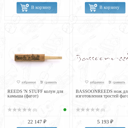
В корзину
В корзину
избранное
сравнить
избранное
сравнить
REEDS 'N STUFF колун для
BASSOONREEDS нож дл
камыша (фагот)
изготовления тростей фаг
(0)
(0)
22 147 ₽
5 193 ₽