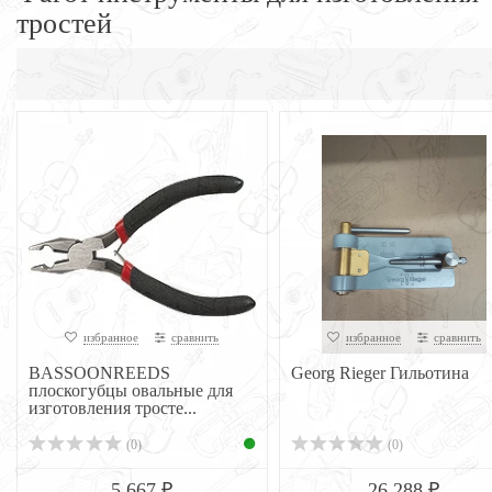
тростей
избранное
сравнить
избранное
сравнить
BASSOONREEDS
Georg Rieger Гильотина
плоскогубцы овальные для
изготовления тросте...
(0)
(0)
5 667 ₽
26 288 ₽