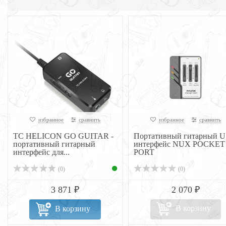
избранное
сравнить
избранное
сравнить
TC HELICON GO GUITAR -
Портативный гитарный 
портативный гитарный
интерфейс NUX POCKET
интерфейс для...
PORT
(0)
(0)
3 871 ₽
2 070 ₽
В корзину
В корзину