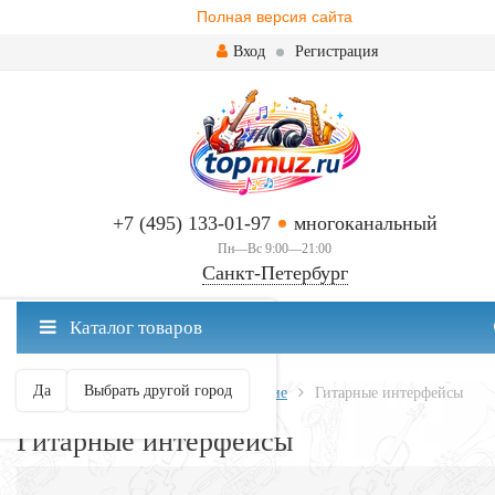
Полная версия сайта
Вход
Регистрация
+7 (495) 133-01-97
многоканальный
Пн—Вс 9:00—21:00
Санкт-Петербург
✖
Каталог товаров
Санкт-Петербург ваш город?
Да
Выбрать другой город
Главная
Всё для гитары
Усиление
Гитарные интерфейсы
Гитарные интерфейсы