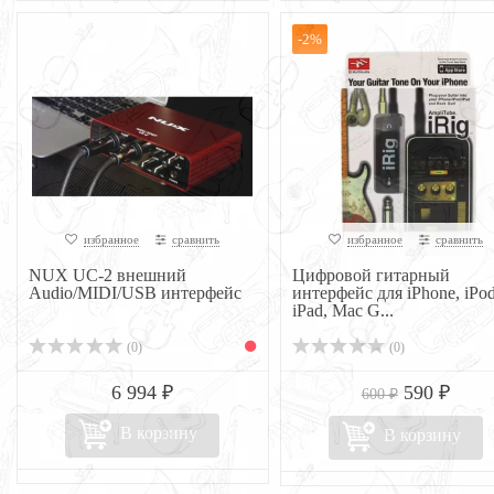
-2%
избранное
сравнить
избранное
сравнить
NUX UC-2 внешний
Цифровой гитарный
Audio/MIDI/USB интерфейс
интерфейс для iPhone, iPod
iPad, Mac G...
(0)
(0)
6 994 ₽
590 ₽
600 ₽
В корзину
В корзину