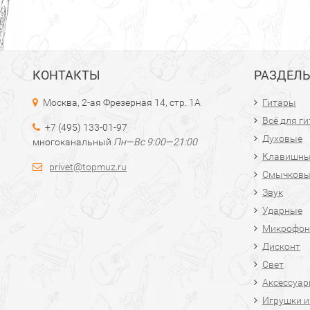
КОНТАКТЫ
РАЗДЕЛ
Москва, 2-ая Фрезерная 14, стр. 1А
Гитары
Всё для г
+7 (495) 133-01-97
Духовые
многоканальный
Пн—Вс 9:00—21:00
Клавишн
privet@topmuz.ru
Смычков
Звук
Ударные
Микрофон
Дисконт
Свет
Аксессуа
Игрушки и