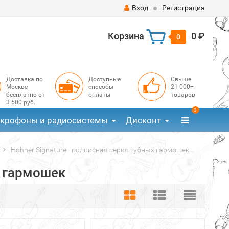
Вход
Регистрация
Корзина
0 ₽
0
Доставка по
Доступные
Свыше
Москве
способы
21 000+
бесплатно от
оплаты
товаров
3 500 руб.
3
крофоны и радиосистемы
Дисконт
Hohner Signature - подписная серия губных гармошек
х гармошек