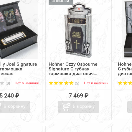
НОВИНКА!
lly Joel Signature
Hohner Ozzy Osbourne
Hohner
 гармошка
Signature C губная
C губ
ческая
гармошка диатонич...
диато
Нет в наличии
Нет в наличии
(0)
(5)
5 240 ₽
7 469 ₽
В корзину
В корзину