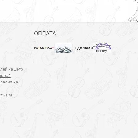
ОПЛАТА
елей нашего
льной
гласия на
уть наш