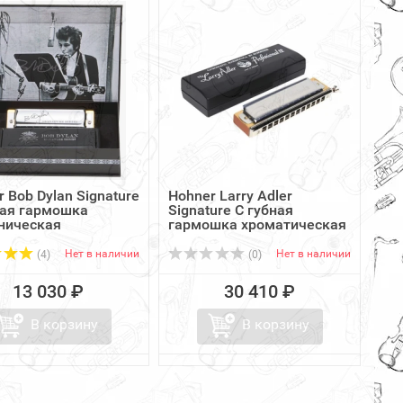
 Bob Dylan Signature
Hohner Larry Adler
ная гармошка
Signature C губная
ническая
гармошка хроматическая
Нет в наличии
Нет в наличии
(4)
(0)
13 030 ₽
30 410 ₽
В корзину
В корзину