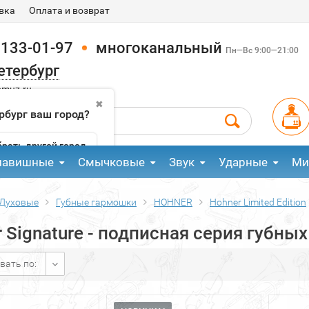
вка
Оплата и возврат
 133-01-97
многоканальный
Пн—Вс 9:00—21:00
етербург
pmuz.ru
✖
рбург ваш город?
рать другой город
лавишные
Смычковые
Звук
Ударные
Ми
Духовые
Губные гармошки
HOHNER
Hohner Limited Edition
 Signature - подписная серия губны
вать по: