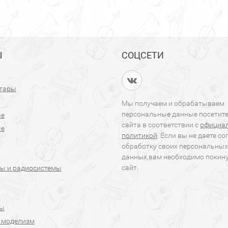
Ы
СОЦСЕТИ
итары
Мы получаем и обрабатываем
персональные данные посетит
ые
сайта в соответствии с
официа
ые
политикой
. Если вы не даете со
обработку своих персональных
данных,вам необходимо покин
сайт.
ы и радиосистемы
ры
 моделизм