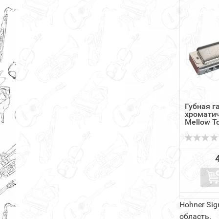
Губная 
хромати
Mellow T
Hohner Si
область.