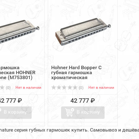
гармошка
Hohner Hard Bopper C
ческая HOHNER
губная гармошка
one (M753801)
хроматическая
Нет в наличии
Нет в наличии
(0)
(0)
42 777 ₽
42 777 ₽
В корзину
В корзину
gnature серия губных гармошек купить. Самовывоз и дешёв