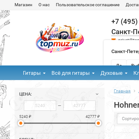
Магазин
О нас
Пользовательское соглашение
Доста
+7 (495)
Санкт-П
privet@to
Санкт-Пете
Да
Выб
Гитары
Всё для гитары
Духовые
К
Главная
ЦЕНА:
Hohner
—
5240 ₽
42777 ₽
Сортиро