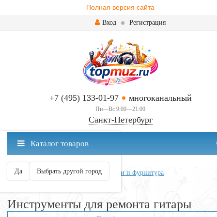
Полная версия сайта
Вход
Регистрация
+7 (495) 133-01-97
многоканальный
Пн—Вс 9:00—21:00
Санкт-Петербург
✖
Каталог товаров
Санкт-Петербург ваш город?
Да
Выбрать другой город
Главная
Всё для гитары
Запчасти и фурнитура
Инструменты для ремонта гитары
Инструменты для ремонта гитары