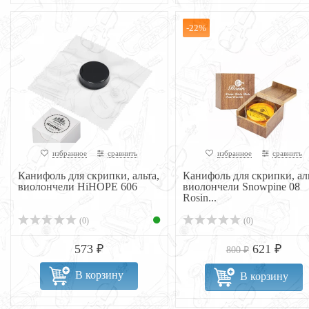
-22%
избранное
сравнить
избранное
сравнить
Канифоль для скрипки, альта,
Канифоль для скрипки, аль
виолончели HiHOPE 606
виолончели Snowpine 08
Rosin...
(0)
(0)
573 ₽
621 ₽
800 ₽
В корзину
В корзину