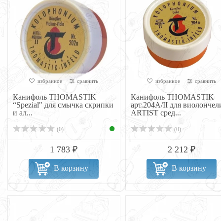
избранное
сравнить
избранное
сравнить
Канифоль THOMASTIK
Канифоль THOMASTIK
“Spezial" для смычка скрипки
арт.204A/II для виолончел
и ал...
ARTIST сред...
(0)
(0)
1 783 ₽
2 212 ₽
В корзину
В корзину