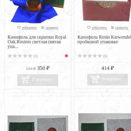
избранное
сравнить
избранное
сравнить
Канифоль для скрипки Royal
Канифоль Rosin Karwendel
Oak Rosinio светлая (мятая
пробковой упаковке
упа...
(0)
(0)
350 ₽
414 ₽
524 ₽
В корзину
В корзину