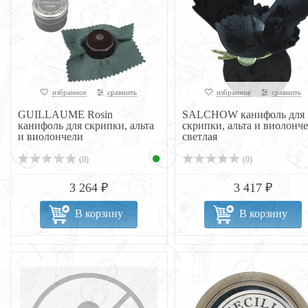
избранное
сравнить
избранное
сравнить
GUILLAUME Rosin
SALCHOW канифоль для
канифоль для скрипки, альта
скрипки, альта и виолонч
и виолончели
светлая
(0)
(0)
3 264 ₽
3 417 ₽
В корзину
В корзину