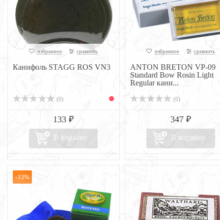
избранное
сравнить
избранное
сравнить
Канифоль STAGG ROS VN3
ANTON BRETON VP-09
Standard Bow Rosin Light
Regular кани...
(0)
(0)
133 ₽
347 ₽
В корзину
В корзину
-33%