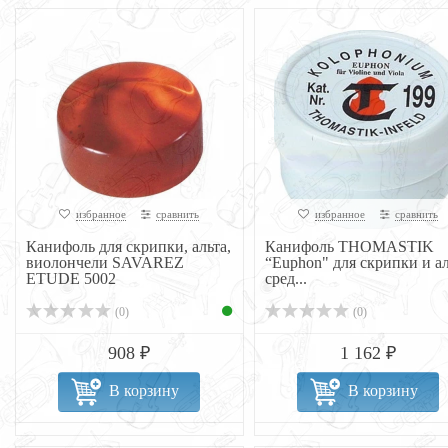
избранное
сравнить
избранное
сравнить
Канифоль для скрипки, альта,
Канифоль THOMASTIK
виолончели SAVAREZ
“Euphon" для скрипки и ал
ETUDE 5002
сред...
(0)
(0)
908 ₽
1 162 ₽
В корзину
В корзину