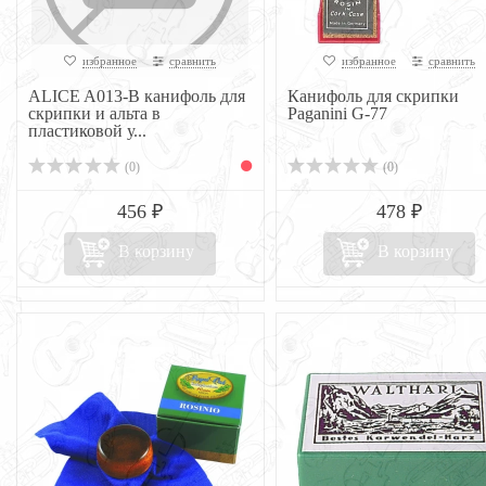
избранное
сравнить
избранное
сравнить
ALICE A013-B канифоль для
Канифоль для скрипки
скрипки и альта в
Paganini G-77
пластиковой у...
(0)
(0)
456 ₽
478 ₽
В корзину
В корзину