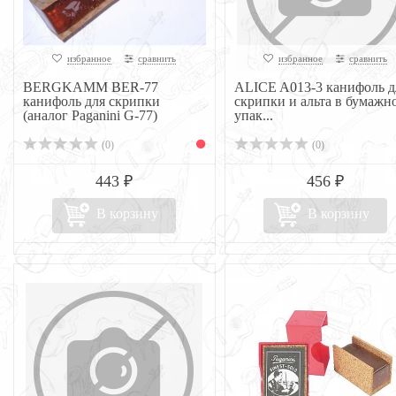
избранное
сравнить
избранное
сравнить
BERGKAMM BER-77
ALICE A013-3 канифоль д
канифоль для скрипки
скрипки и альта в бумажн
(аналог Paganini G-77)
упак...
(0)
(0)
443 ₽
456 ₽
В корзину
В корзину