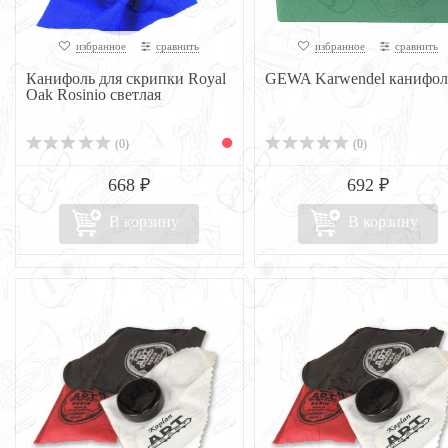
избранное
сравнить
избранное
сравнить
Канифоль для скрипки Royal
GEWA Karwendel канифол
Oak Rosinio светлая
(0)
(0)
668 ₽
692 ₽
В корзину
В корзину