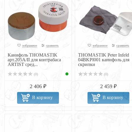
избранное
сравнить
избранное
сравнить
Канифоль THOMASTIK
THOMASTIK Peter Infeld
арт.205A/II для контрабаса
04BKPI001 канифоль для
ARTIST сред...
скрипки
(0)
(0)
2 406 ₽
2 459 ₽
В корзину
В корзину