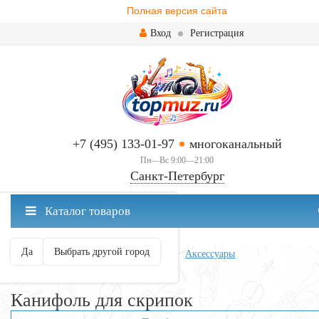
Полная версия сайта
Вход
Регистрация
+7 (495) 133-01-97
многоканальный
Пн—Вс 9:00—21:00
Санкт-Петербург
✖
Каталог товаров
Санкт-Петербург ваш город?
Да
Выбрать другой город
Главная
Смычковые
Скрипки
Аксессуары
Канифоль для скрипок
Канифоль для скрипок