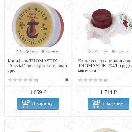
избранное
сравнить
избранное
сравнить
Канифоль THOMASTIK
Канифоль для виолончели
“Spezial" для скрипки и альта
THOMASTIK 204/II средн
сре...
мягкости
(0)
(0)
1 659 ₽
1 714 ₽
В корзину
В корзину