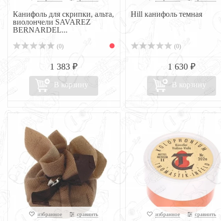
Канифоль для скрипки, альта,
Hill канифоль темная
виолончели SAVAREZ
BERNARDEL...
(0)
(0)
1 383 ₽
1 630 ₽
В корзину
В корзину
избранное
сравнить
избранное
сравнить