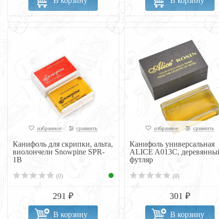
В корзину
В корзину
избранное
сравнить
избранное
сравнить
Канифоль для скрипки, альта,
Канифоль универсальная
виолончели Snowpine SPR-
ALICE A013C, деревянны
1B
футляр
(0)
(0)
291 ₽
301 ₽
В корзину
В корзину