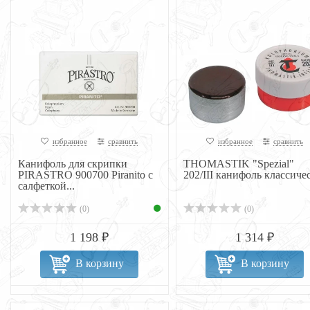
избранное
сравнить
избранное
сравнить
Канифоль для скрипки
THOMASTIK "Spezial"
PIRASTRO 900700 Piranito с
202/III канифоль классичес
салфеткой...
(0)
(0)
1 198 ₽
1 314 ₽
В корзину
В корзину