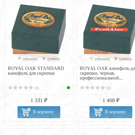
избранное
сравнить
избранное
сравнить
ROYAL OAK STANDARD
ROYAL OAK канифоль дл
канифоль для скрипки
скрипки, черная,
профессиональной...
(0)
(0)
1 331 ₽
1 408 ₽
В корзину
В корзину