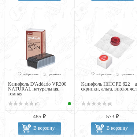
избранное
сравнить
избранное
сравнить
Канифоль D'Addario VR300
Канифоль HiHOPE 622 _ д
NATURAL натуральная,
скрипки, альта, виолонче
темная
(0)
(0)
485 ₽
573 ₽
В корзину
В корзину