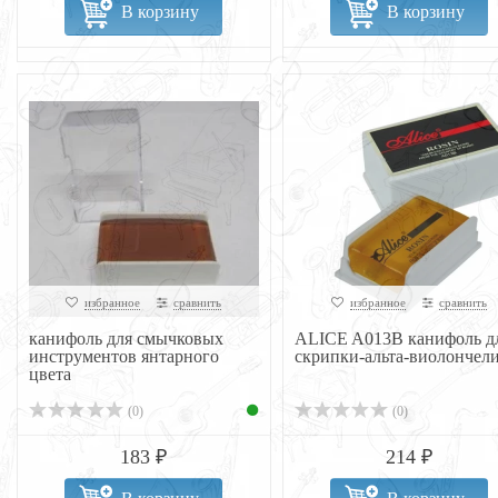
В корзину
В корзину
избранное
сравнить
избранное
сравнить
канифоль для смычковых
ALICE A013B канифоль д
инструментов янтарного
скрипки-альта-виолончел
цвета
(0)
(0)
183 ₽
214 ₽