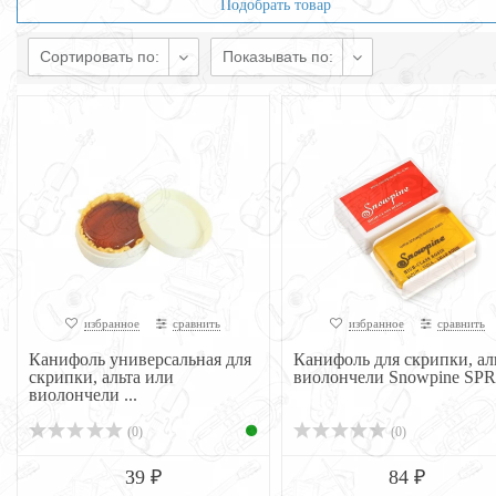
Подобрать товар
Сортировать по:
Показывать по:
избранное
сравнить
избранное
сравнить
Канифоль универсальная для
Канифоль для скрипки, аль
скрипки, альта или
виолончели Snowpine SPR
виолончели ...
(0)
(0)
39 ₽
84 ₽