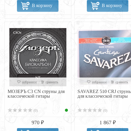
В корзину
В корзину
избранное
сравнить
избранное
сравнить
МОЗЕРЪ C3 CN струны для
SAVAREZ 510 CRJ струн
классической гитары
для классической гитары
(0)
(0)
970 ₽
1 867 ₽