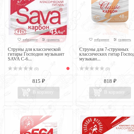
избранное
сравнить
избранное
сравнить
Струны для классической
Струны для 7-струнных
гитары Господин музыкант
классических гитар Госпо
SAVA C-6...
музыкан...
(0)
(0)
815 ₽
818 ₽
В корзину
В корзину