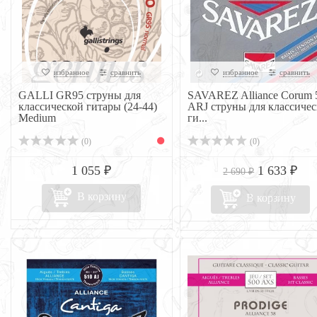
избранное
сравнить
избранное
сравнить
GALLI GR95 струны для
SAVAREZ Alliance Corum 
классической гитары (24-44)
ARJ струны для классичес
Medium
ги...
(0)
(0)
1 055 ₽
1 633 ₽
2 690 ₽
В корзину
В корзину