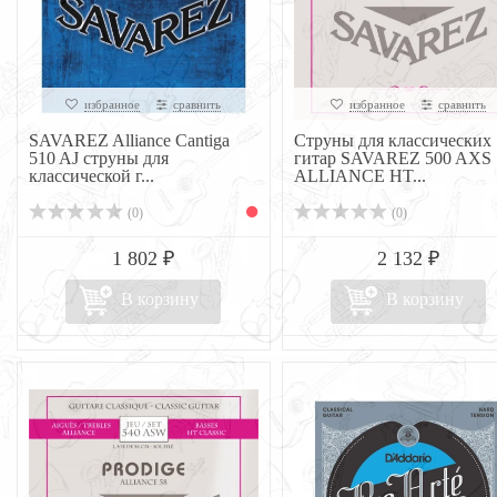
избранное
сравнить
избранное
сравнить
SAVAREZ Alliance Cantiga
Струны для классических
510 AJ струны для
гитар SAVAREZ 500 AXS
классической г...
ALLIANCE HT...
(0)
(0)
1 802 ₽
2 132 ₽
В корзину
В корзину