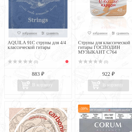
избранное
сравнить
избранное
сравнить
AQUILA 91C струны для 4/4
Струны для классической
классической гитары
гитары ГОСПОДИН
МУЗЫКАНТ C764
(0)
(0)
883 ₽
922 ₽
В корзину
В корзину
-39%