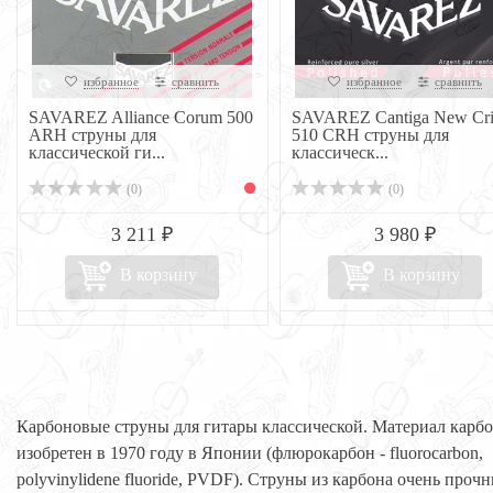
избранное
сравнить
избранное
сравнить
SAVAREZ Alliance Corum 500
SAVAREZ Cantiga New Cris
ARH струны для
510 СRН струны для
классической ги...
классическ...
(0)
(0)
3 211 ₽
3 980 ₽
В корзину
В корзину
Карбоновые струны для гитары классической. Материал карб
изобретен в 1970 году в Японии (флюрокарбон - fluorocarbon,
polyvinylidene fluoride, PVDF). Струны из карбона очень проч