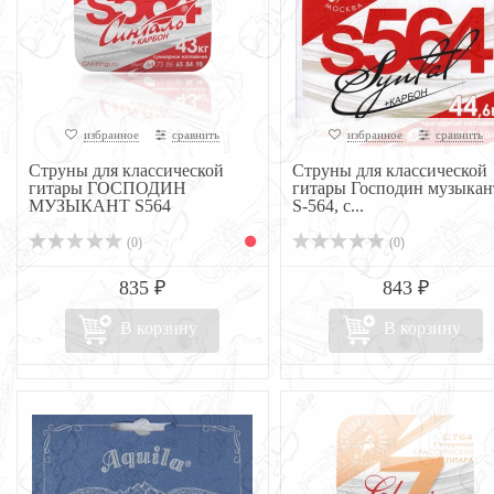
избранное
сравнить
избранное
сравнить
Струны для классической
Струны для классической
гитары ГОСПОДИН
гитары Господин музыкан
МУЗЫКАНТ S564
S-564, с...
(0)
(0)
835 ₽
843 ₽
В корзину
В корзину