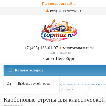
Полная версия сайта
Вход
Регистрация
+7 (495) 133-01-97
многоканальный
Пн—Вс 9:00—21:00
Санкт-Петербург
✖
Каталог товаров
Санкт-Петербург ваш город?
Да
Выбрать другой город
Главная
Всё для гитары
Струны для гитары
Классическая гит
Карбоновые струны для классической гитары
Карбоновые струны для классической