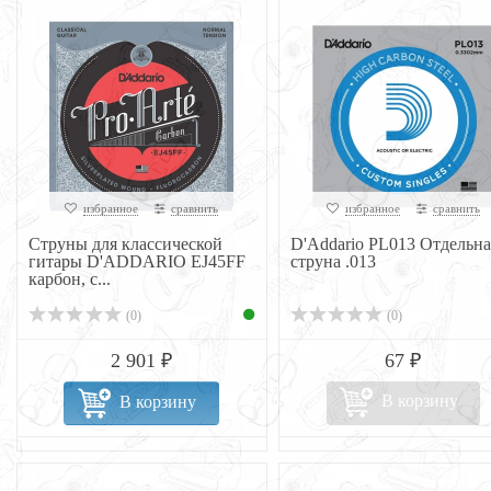
избранное
сравнить
избранное
сравнить
Струны для классической
D'Addario PL013 Отдельна
гитары D'ADDARIO EJ45FF
струна .013
карбон, с...
(0)
(0)
2 901 ₽
67 ₽
В корзину
В корзину