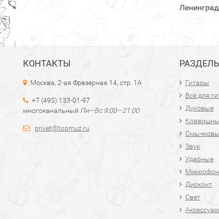
Ленинград
КОНТАКТЫ
РАЗДЕЛ
Москва, 2-ая Фрезерная 14, стр. 1А
Гитары
Всё для г
+7 (495) 133-01-97
Духовые
многоканальный
Пн—Вс 9:00—21:00
Клавишн
privet@topmuz.ru
Смычков
Звук
Ударные
Микрофон
Дисконт
Свет
Аксессуа