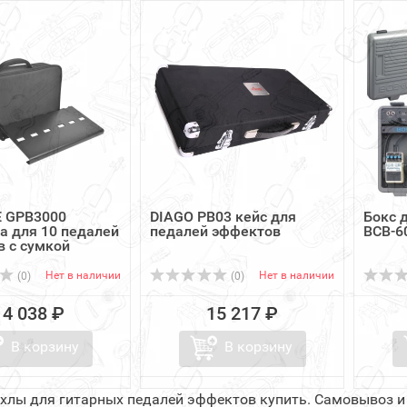
 GPB3000
DIAGO PB03 кейс для
Бокс 
а для 10 педалей
педалей эффектов
BCB-6
 с сумкой
Нет в наличии
Нет в наличии
(0)
(0)
14 038 ₽
15 217 ₽
В корзину
В корзину
ехлы для гитарных педалей эффектов купить. Самовывоз и