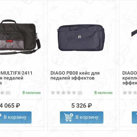
-MULTIFX-2411
DIAGO PB08 кейс для
DIAGO
я педалей
педалей эффектов
крепл
в
эффек
В наличии
В наличии
(0)
(0)
4 065 ₽
5 326 ₽
В корзину
В корзину