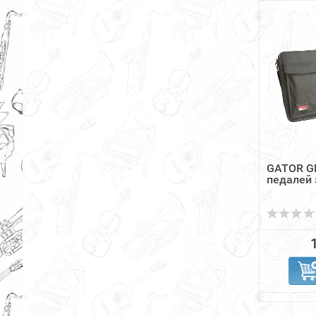
GATOR G
педалей