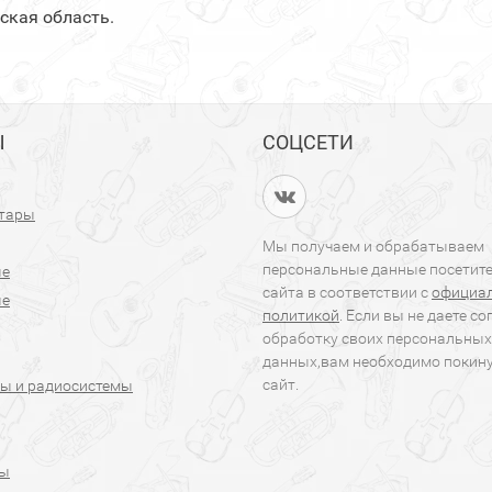
ская область.
Ы
СОЦСЕТИ
итары
Мы получаем и обрабатываем
персональные данные посетит
ые
сайта в соответствии с
официа
ые
политикой
. Если вы не даете со
обработку своих персональных
данных,вам необходимо покин
сайт.
ы и радиосистемы
ры