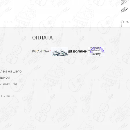
ОПЛАТА
елей нашего
льной
гласия на
уть наш