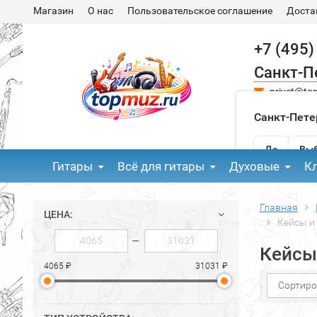
Магазин
О нас
Пользовательское соглашение
Доста
+7 (495)
Санкт-П
privet@to
Санкт-Пете
Да
Выб
Гитары
Всё для гитары
Духовые
К
Главная
ЦЕНА:
Кейсы и
—
Кейсы
4065 ₽
31031 ₽
Сортиро