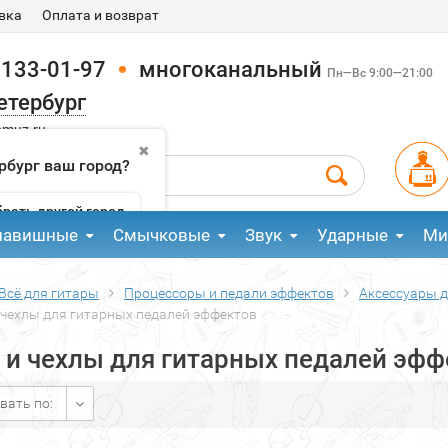
вка
Оплата и возврат
 133-01-97
многоканальный
Пн—Вс 9:00—21:00
етербург
pmuz.ru
✖
рбург ваш город?
рать другой город
лавишные
Смычковые
Звук
Ударные
Ми
Всё для гитары
Процессоры и педали эффектов
Аксессуары 
 чехлы для гитарных педалей эффектов
 и чехлы для гитарных педалей эфф
вать по: