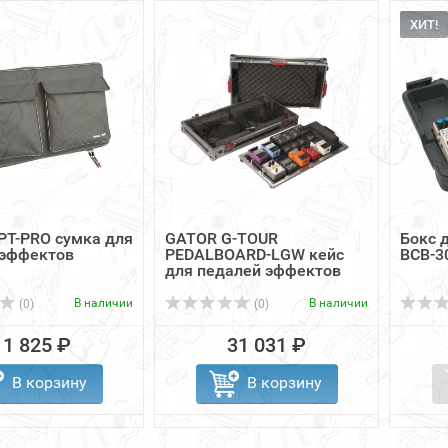
ХИТ!
PT-PRO сумка для
GATOR G-TOUR
Бокс 
 эффектов
PEDALBOARD-LGW кейс
BCB-3
для педалей эффектов
В наличии
В наличии
(0)
(0)
11 825 ₽
31 031 ₽
В корзину
В корзину