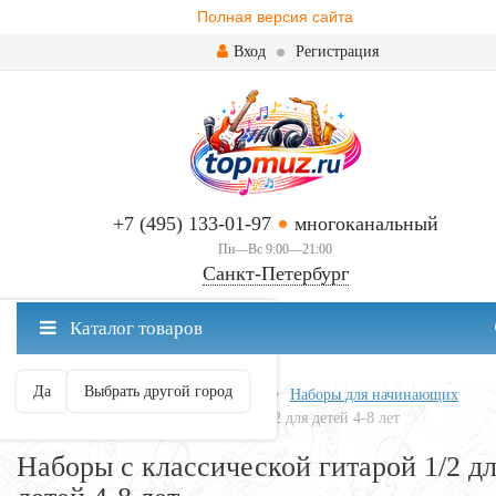
Полная версия сайта
Вход
Регистрация
+7 (495) 133-01-97
многоканальный
Пн—Вс 9:00—21:00
Санкт-Петербург
✖
Каталог товаров
Санкт-Петербург ваш город?
Да
Выбрать другой город
Главная
Гитары
Классические
Наборы для начинающих
Наборы с классической гитарой 1/2 для детей 4-8 лет
Наборы с классической гитарой 1/2 д