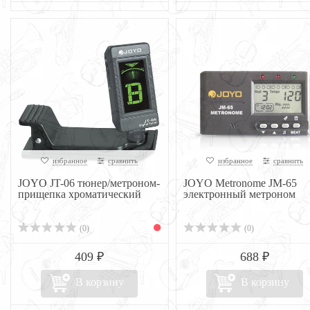
избранное
сравнить
избранное
сравнить
JOYO JT-06 тюнер/метроном-
JOYO Metronome JM-65
прищепка хроматический
электронный метроном
(0)
(0)
409 ₽
688 ₽
В корзину
В корзину