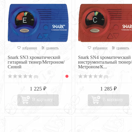
избранное
сравнить
избранное
сравнить
Snark SN3 хроматический
Snark SN4 хроматический
гитарный тюнер/Метроном/
инструментальный тюнер/
Синий
Метроном/К...
(0)
(0)
1 225 ₽
1 285 ₽
В корзину
В корзину