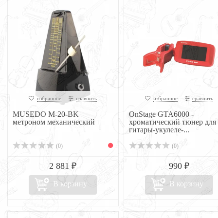
избранное
сравнить
избранное
сравнить
MUSEDO M-20-BK
OnStage GTA6000 -
метроном механический
хроматический тюнер для
гитары-укулеле-...
(0)
(0)
2 881 ₽
990 ₽
В корзину
В корзину