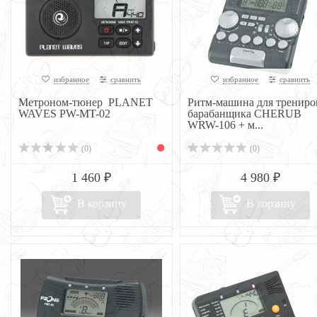
избранное
сравнить
избранное
сравнить
Метроном-тюнер PLANET
Ритм-машина для трениро
WAVES PW-MT-02
барабанщика CHERUB
WRW-106 + м...
(0)
(0)
1 460 ₽
4 980 ₽
В корзину
В корзину