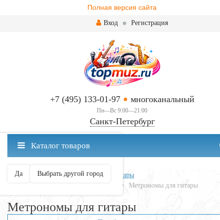
Полная версия сайта
Вход
Регистрация
+7 (495) 133-01-97
многоканальный
Пн—Вс 9:00—21:00
Санкт-Петербург
✖
Каталог товаров
Санкт-Петербург ваш город?
Да
Выбрать другой город
Главная
Всё для гитары
Аксессуары
Тюнеры, метрономы, камертоны
Метрономы для гитары
Метрономы для гитары