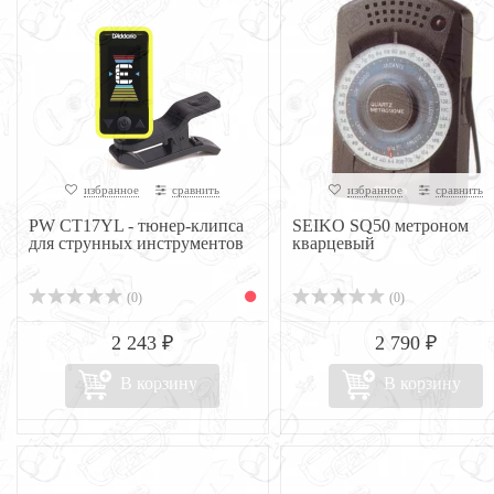
избранное
сравнить
избранное
сравнить
PW CT17YL - тюнер-клипса
SEIKO SQ50 метроном
для струнных инструментов
кварцевый
(0)
(0)
2 243 ₽
2 790 ₽
В корзину
В корзину