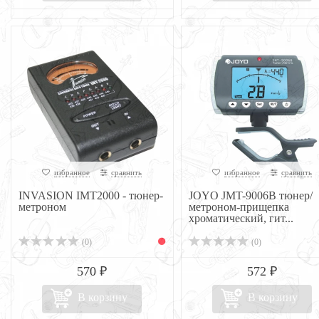
избранное
сравнить
избранное
сравнить
INVASION IMT2000 - тюнер-
JOYO JMT-9006B тюнер/
метроном
метроном-прищепка
хроматический, гит...
(0)
(0)
570 ₽
572 ₽
В корзину
В корзину