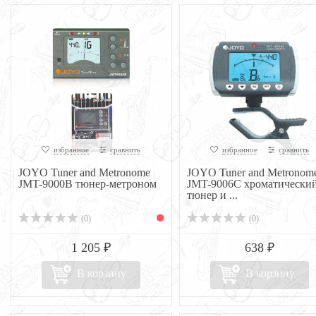
избранное
сравнить
избранное
сравнить
JOYO Tuner and Metronome
JOYO Tuner and Metronom
JMT-9000B тюнер-метроном
JMT-9006C хроматически
тюнер и ...
(0)
(0)
1 205 ₽
638 ₽
В корзину
В корзину