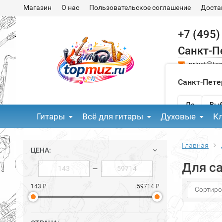
Магазин
О нас
Пользовательское соглашение
Доста
+7 (495)
Санкт-П
privet@to
Санкт-Пете
Да
Выб
Гитары
Всё для гитары
Духовые
К
Главная
ЦЕНА:
Для с
—
143 ₽
59714 ₽
Сортиро