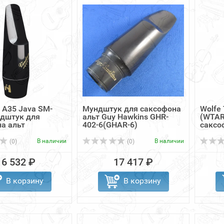
 A35 Java SM-
Мундштук для саксофона
Wolfe
ндштук для
альт Guy Hawkins GHR-
(WTAR
а альт
402-6(GHAR-6)
саксо
В наличии
В наличии
(0)
(0)
16 532 ₽
17 417 ₽
В корзину
В корзину