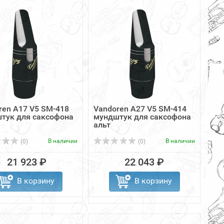
ren A17 V5 SM-418
Vandoren A27 V5 SM-414
тук для саксофона
мундштук для саксофона
альт
В наличии
В наличии
(0)
(0)
21 923 ₽
22 043 ₽
В корзину
В корзину