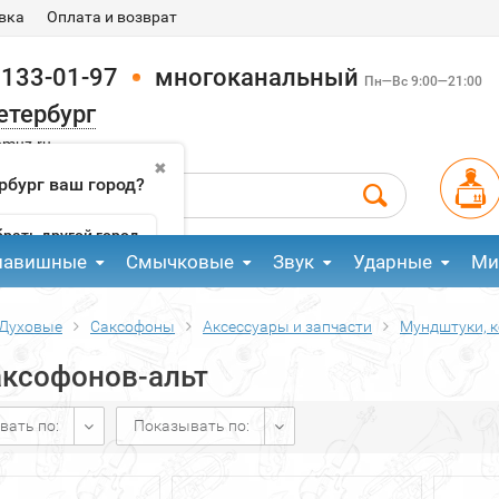
вка
Оплата и возврат
 133-01-97
многоканальный
Пн—Вс 9:00—21:00
етербург
pmuz.ru
✖
рбург ваш город?
рать другой город
лавишные
Смычковые
Звук
Ударные
Ми
Духовые
Саксофоны
Аксессуары и запчасти
Мундштуки, к
аксофонов-альт
вать по:
Показывать по: