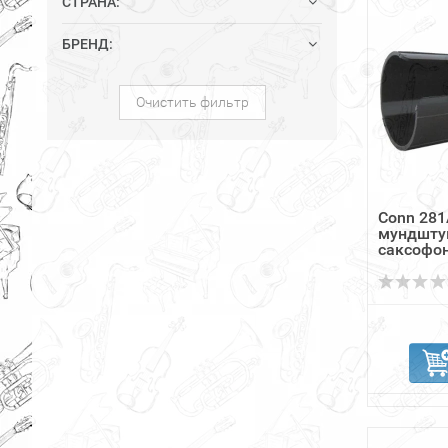
СТРАНА:
БРЕНД:
Очистить фильтр
Conn 281
мундшту
саксофон