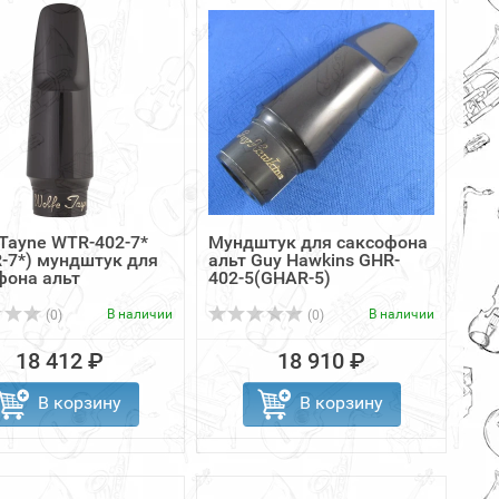
 Tayne WTR-402-7*
Мундштук для саксофона
-7*) мундштук для
альт Guy Hawkins GHR-
фона альт
402-5(GHAR-5)
В наличии
В наличии
(0)
(0)
18 412 ₽
18 910 ₽
В корзину
В корзину