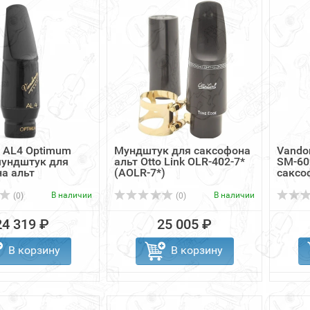
 AL4 Optimum
Мундштук для саксофона
Vando
мундштук для
альт Otto Link OLR-402-7*
SM-60
а альт
(AOLR-7*)
саксо
В наличии
В наличии
(0)
(0)
24 319 ₽
25 005 ₽
В корзину
В корзину