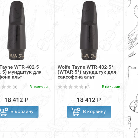
 Tayne WTR-402-5
Wolfe Tayne WTR-402-5*
-5) мундштук для
(WTAR-5*) мундштук для
фона альт
саксофона альт
В наличии
В наличии
(0)
(0)
18 412 ₽
18 412 ₽
В корзину
В корзину