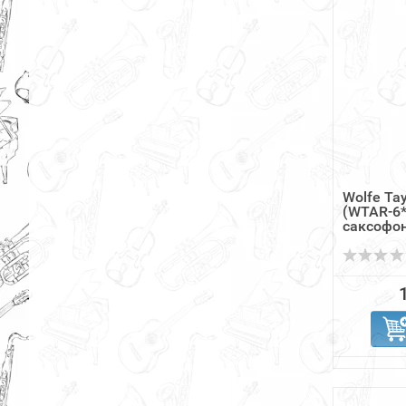
Wolfe Ta
(WTAR-6*
саксофон