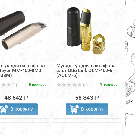
тук для саксофона
Мундштук для саксофона
Meyer MM-402-8MJ
альт Otto Link OLM-402-6
-J8M)
(AOLM-6)
В наличии
В наличии
(0)
(0)
48 642 ₽
58 843 ₽
В корзину
В корзину