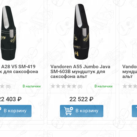
 A28 V5 SM-419
Vandoren A55 Jumbo Java
Vando
к для саксофона
SM-603B мундштук для
мундш
саксофона альт
альт
В наличии
В наличии
(0)
(0)
22 403 ₽
22 522 ₽
В корзину
В корзину