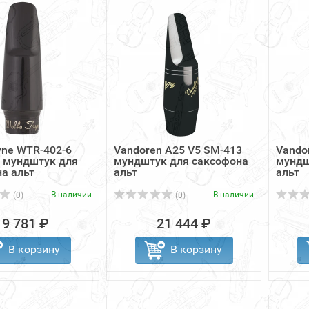
yne WTR-402-6
Vandoren A25 V5 SM-413
Vando
 мундштук для
мундштук для саксофона
мундш
а альт
альт
альт
В наличии
В наличии
(0)
(0)
19 781 ₽
21 444 ₽
В корзину
В корзину