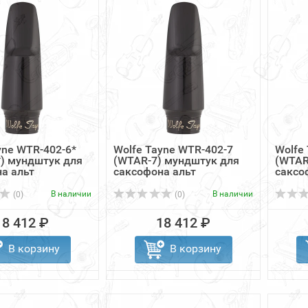
yne WTR-402-6*
Wolfe Tayne WTR-402-7
Wolfe
) мундштук для
(WTAR-7) мундштук для
(WTAR
а альт
саксофона альт
саксо
В наличии
В наличии
(0)
(0)
18 412 ₽
18 412 ₽
В корзину
В корзину