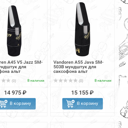
ren A45 V5 Jazz SM-
Vandoren A55 Java SM-
ундштук для
503B мундштук для
фона альт
саксофона альт
В наличии
В наличии
(0)
(0)
14 975 ₽
15 155 ₽
В корзину
В корзину