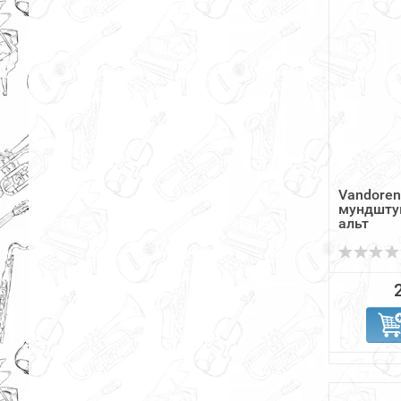
Vandoren
мундшту
альт