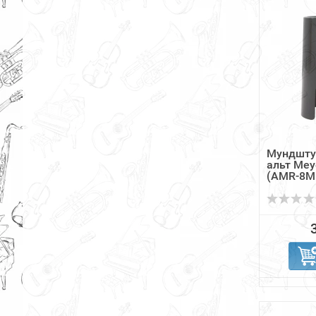
Мундшту
альт Me
(AMR-8M