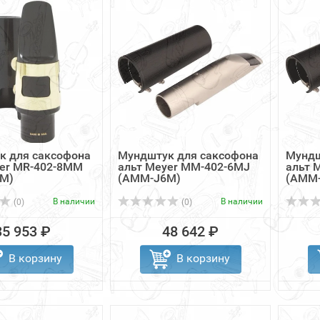
к для саксофона
Мундштук для саксофона
Мундш
yer MR-402-8MM
альт Meyer MM-402-6MJ
альт 
M)
(AMM-J6M)
(AMM
В наличии
В наличии
(0)
(0)
35 953 ₽
48 642 ₽
В корзину
В корзину