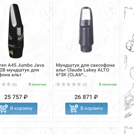
ren A45 Jumbo Java
Мундштук для саксофона
2B мундштук для
альт Claude Lakey ALTO
фона альт
6*3K (CLA6*...
В наличии
В наличии
(0)
(0)
25 757 ₽
26 871 ₽
В корзину
В корзину