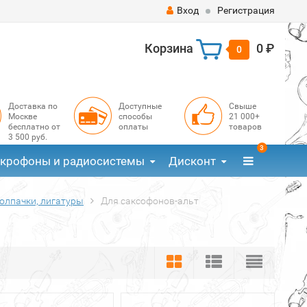
Вход
Регистрация
Корзина
0 ₽
0
Доставка по
Доступные
Свыше
Москве
способы
21 000+
бесплатно от
оплаты
товаров
3 500 руб.
3
крофоны и радиосистемы
Дисконт
олпачки, лигатуры
Для саксофонов-альт