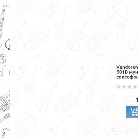
Vandoren
501B му
саксофон