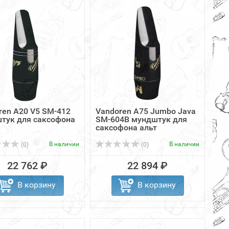
ren A20 V5 SM-412
Vandoren A75 Jumbo Java
тук для саксофона
SM-604B мундштук для
саксофона альт
В наличии
В наличии
(0)
(0)
22 762 ₽
22 894 ₽
В корзину
В корзину