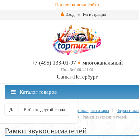
Полная версия сайта
Вход
Регистрация
+7 (495) 133-01-97
многоканальный
Пн—Вс 9:00—21:00
Санкт-Петербург
✖
Каталог товаров
Санкт-Петербург ваш город?
Да
Выбрать другой город
Главная
Всё для гитары
Электроника для гитары
Звукоснима
Аксессуары для звукоснимателей
Рамки звукоснимателей
Рамки звукоснимателей