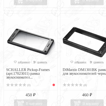
избранное
сравнить
избранное
сравнить
SCHALLER Pickup-Frames
DiMarzio DM1301BK рамк
(арт.17023011) рамка
для звукоснимателей черн
звукоснимател...
(0)
(0)
450 ₽
460 ₽
В корзину
В корзину