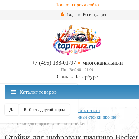
Полная версия сайта
Вход
Регистрация
+7 (495) 133-01-97
многоканальный
Пн—Вс 9:00—21:00
Санкт-Петербург
✖
Каталог товаров
Санкт-Петербург ваш город?
Да
Выбрать другой город
Главная
Клавишные
Аксессуары и запчасти
Стойки для клавишных
Деревянные стойки прочие
Стойки для цифровых пианино Becker
Стойки для цифровых пианино Becker