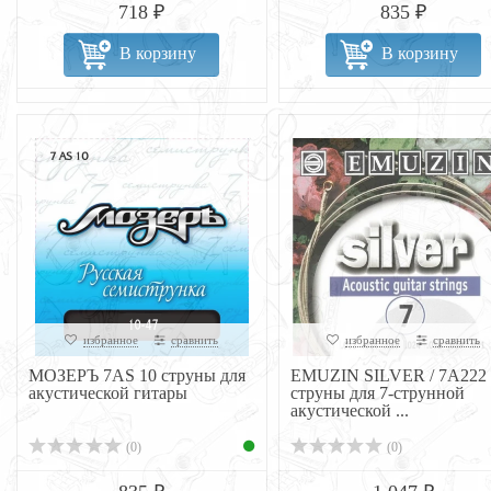
718 ₽
835 ₽
В корзину
В корзину
избранное
сравнить
избранное
сравнить
МОЗЕРЪ 7AS 10 струны для
EMUZIN SILVER / 7А222
акустической гитары
струны для 7-струнной
акустической ...
(0)
(0)