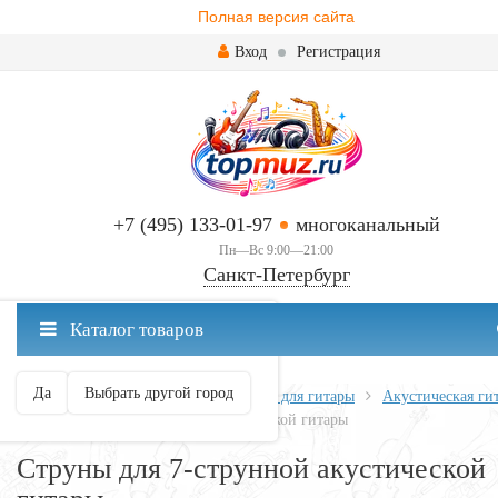
Полная версия сайта
Вход
Регистрация
+7 (495) 133-01-97
многоканальный
Пн—Вс 9:00—21:00
Санкт-Петербург
✖
Каталог товаров
Санкт-Петербург ваш город?
Да
Выбрать другой город
Главная
Всё для гитары
Струны для гитары
Акустическая ги
Струны для 7-струнной акустической гитары
Струны для 7-струнной акустической