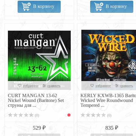
В корзину
В корзину
избранное
сравнить
избранное
сравнить
CURT MANGAN 13-62
KERLY KXWB-1365 Barit
Nickel Wound (Baritone) Set
Wicked Wire Roundwound
струны для ...
Tempered ...
(0)
(0)
529 ₽
835 ₽