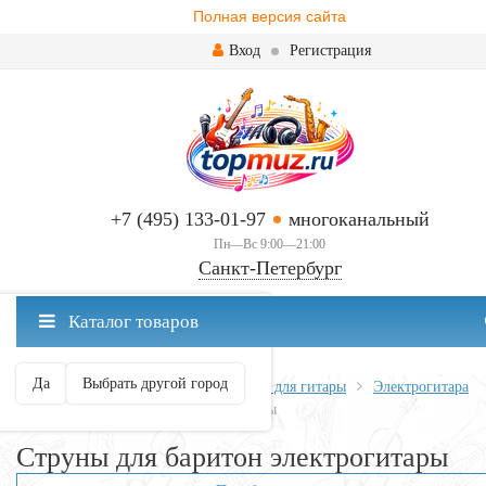
Полная версия сайта
Вход
Регистрация
+7 (495) 133-01-97
многоканальный
Пн—Вс 9:00—21:00
Санкт-Петербург
✖
Каталог товаров
Санкт-Петербург ваш город?
Да
Выбрать другой город
Главная
Всё для гитары
Струны для гитары
Электрогитара
Струны для баритон электрогитары
Струны для баритон электрогитары