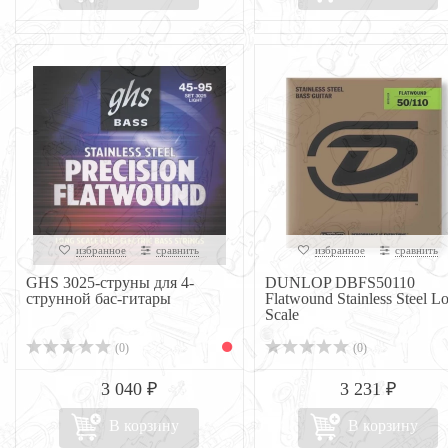
избранное
сравнить
избранное
сравнить
GHS 3025-струны для 4-
DUNLOP DBFS50110
струнной бас-гитары
Flatwound Stainless Steel L
Scale
(0)
(0)
3 040 ₽
3 231 ₽
В корзину
В корзину