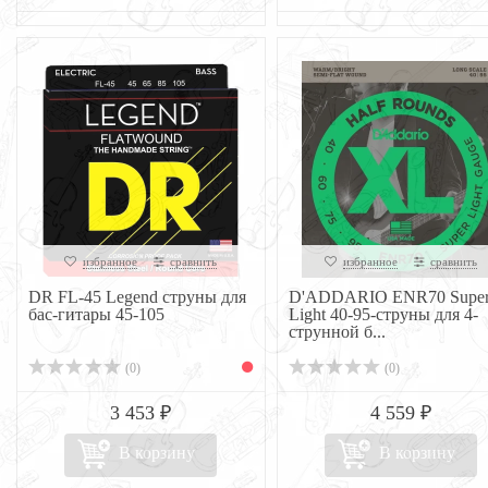
избранное
сравнить
избранное
сравнить
DR FL-45 Legend струны для
D'ADDARIO ENR70 Supe
бас-гитары 45-105
Light 40-95-струны для 4-
струнной б...
(0)
(0)
3 453 ₽
4 559 ₽
В корзину
В корзину