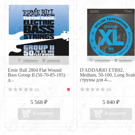
избранное
сравнить
избранное
сравнить
Ernie Ball 2804 Flat Wound
D'ADDARIO ETB92,
Bass Group II (50-70-85-105)
Medium, 50-100, Long Scal
д...
струны для 4-...
(0)
(0)
5 568 ₽
5 840 ₽
В корзину
В корзину