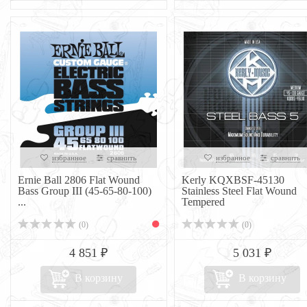
избранное
сравнить
избранное
сравнить
Ernie Ball 2806 Flat Wound
Kerly KQXBSF-45130
Bass Group III (45-65-80-100)
Stainless Steel Flat Wound
...
Tempered
(0)
(0)
4 851 ₽
5 031 ₽
В корзину
В корзину