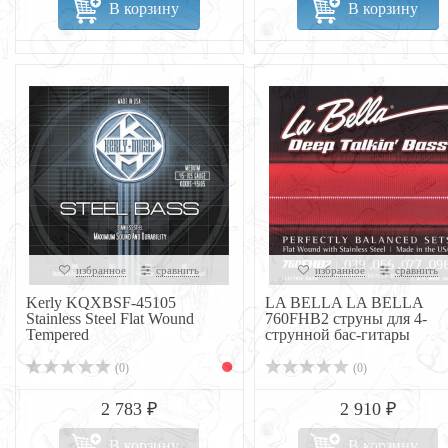
В корзину
В корзину
избранное
сравнить
избранное
сравнить
Kerly KQXBSF-45105
LA BELLA LA BELLA
Stainless Steel Flat Wound
760FHB2 струны для 4-
Tempered
струнной бас-гитары
(0)
(0)
2 783 ₽
2 910 ₽
В корзину
В корзину