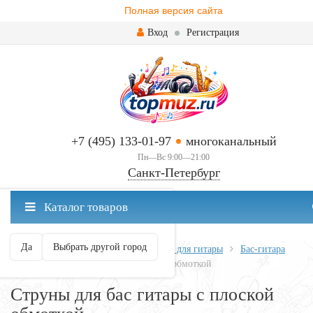
Полная версия сайта
Вход
Регистрация
+7 (495) 133-01-97
многоканальный
Пн—Вс 9:00—21:00
Санкт-Петербург
✖
Каталог товаров
Санкт-Петербург ваш город?
Да
Выбрать другой город
Главная
Всё для гитары
Струны для гитары
Бас-гитара
Струны для бас гитары с плоской обмоткой
Струны для бас гитары с плоской