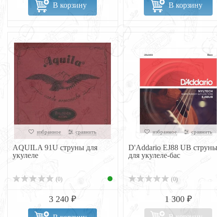
В корзину
В корзину
избранное
сравнить
избранное
сравнить
AQUILA 91U струны для
D'Addario EJ88 UB струн
укулеле
для укулеле-бас
(0)
(0)
3 240 ₽
1 300 ₽
В корзину