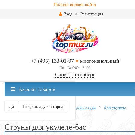
Полная версия сайта
Вход
Регистрация
+7 (495) 133-01-97
многоканальный
Пн—Вс 9:00—21:00
Санкт-Петербург
✖
Каталог товаров
Санкт-Петербург ваш город?
Да
Выбрать другой город
Главная
Всё для гитары
Струны для гитары
Для укулеле
Струны для укулеле-бас
Струны для укулеле-бас