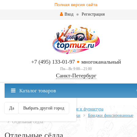
Полная версия сайта
Вход
Регистрация
+7 (495) 133-01-97
многоканальный
Пн—Вс 9:00—21:00
Санкт-Петербург
✖
Каталог товаров
Санкт-Петербург ваш город?
Да
Выбрать другой город
Главная
Всё для гитары
Запчасти и фурнитура
Бриджи, струнодержатели, колышки
Бриджи фиксированные
Отдельные сёдла
Отдельные сёдла