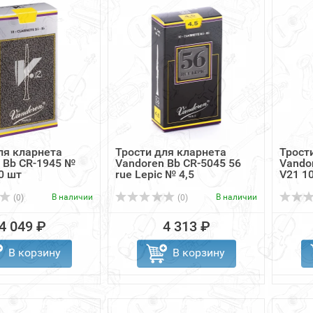
ля кларнета
Трости для кларнета
Трост
 Bb CR-1945 №
Vandoren Bb CR-5045 56
Vando
0 шт
rue Lepic № 4,5
V21 1
В наличии
В наличии
(0)
(0)
4 049 ₽
4 313 ₽
В корзину
В корзину