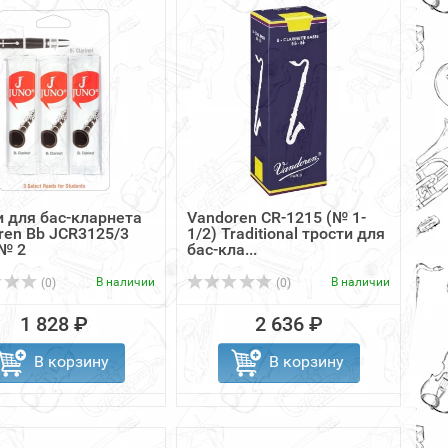
и для бас-кларнета
Vandoren CR-1215 (№ 1-
ren Bb JCR3125/3
1/2) Traditional трости для
№ 2
бас-кла...
В наличии
В наличии
(0)
(0)
1 828 ₽
2 636 ₽
В корзину
В корзину