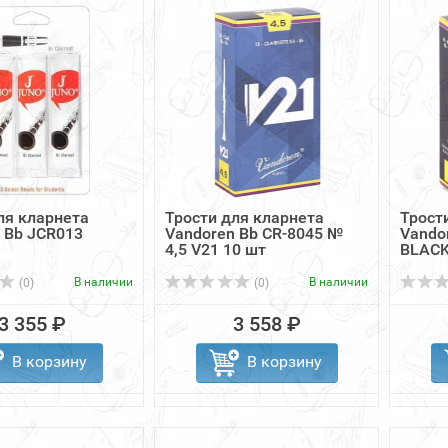
ля кларнета
Трости для кларнета
Трост
 Bb JCR013
Vandoren Bb CR-8045 №
Vando
4,5 V21 10 шт
BLACK
В наличии
В наличии
(0)
(0)
3 355 ₽
3 558 ₽
В корзину
В корзину