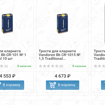
ля кларнета
Трости для кларнета
Трост
 Bb CR-101 № 1
Vandoren Bb CR-1015 №
Vando
al 10 шт
1,5 Traditional...
Tradit
В наличии
В наличии
(0)
(0)
4 553 ₽
4 673 ₽
В корзину
В корзину