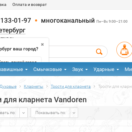
вка
Оплата и возврат
 133-01-97
многоканальный
Пн—Вс 9:00—21:00
етербург
pmuz.ru
✖
рбург ваш город?
рать другой город
лавишные
Смычковые
Звук
Ударные
Ми
Духовые
Кларнеты
Трости для кларнета
Трости для кларн
 для кларнета Vandoren
вать по:
Показывать по: