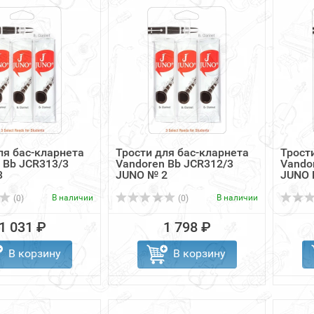
ля бас-кларнета
Трости для бас-кларнета
Трост
 Bb JCR313/3
Vandoren Bb JCR312/3
Vando
3
JUNO № 2
JUNO 
В наличии
В наличии
(0)
(0)
1 031 ₽
1 798 ₽
В корзину
В корзину