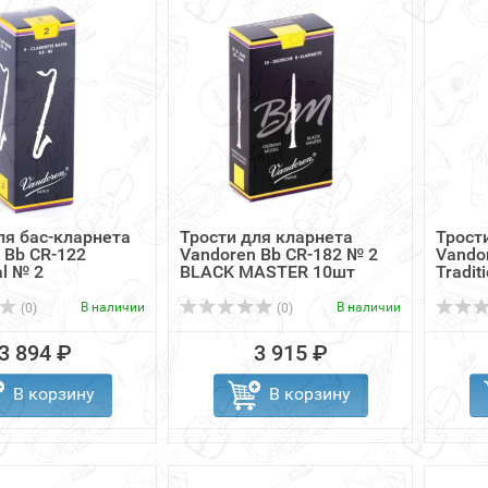
ля бас-кларнета
Трости для кларнета
Трост
 Bb CR-122
Vandoren Bb CR-182 № 2
Vando
al № 2
BLACK MASTER 10шт
Traditi
В наличии
В наличии
(0)
(0)
3 894 ₽
3 915 ₽
В корзину
В корзину