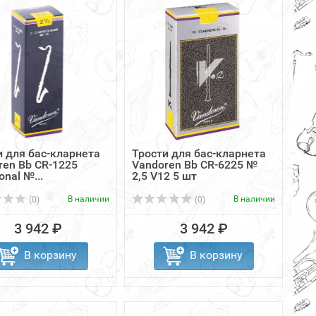
и для бас-кларнета
Трости для бас-кларнета
ren Bb CR-1225
Vandoren Bb CR-6225 №
onal №...
2,5 V12 5 шт
В наличии
В наличии
(0)
(0)
3 942 ₽
3 942 ₽
В корзину
В корзину