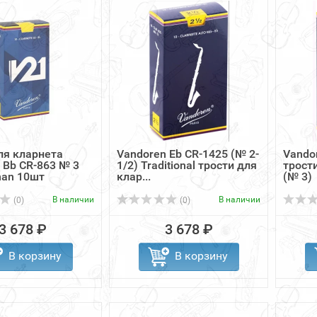
ля кларнета
Vandoren Eb CR-1425 (№ 2-
Vando
 Bb CR-863 № 3
1/2) Traditional трости для
трост
man 10шт
клар...
(№ 3)
В наличии
В наличии
(0)
(0)
3 678 ₽
3 678 ₽
В корзину
В корзину