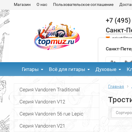
Магазин
О нас
Пользовательское соглашение
Доста
+7 (495)
Санкт-П
privet@to
Санкт-Пете
Да
Выб
Гитары
Всё для гитары
Духовые
К
Главная
Серия Vandoren Traditional
Трости
Серия Vandoren V12
Сортиро
Серия Vandoren 56 rue Lepic
Серия Vandoren V21