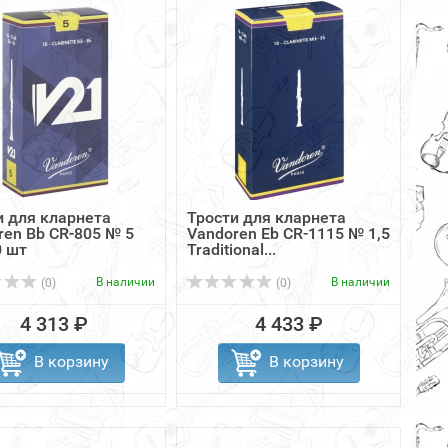
и для кларнета
Трости для кларнета
ren Bb CR-805 № 5
Vandoren Eb CR-1115 № 1,5
0 шт
Traditional...
В наличии
В наличии
(0)
(0)
4 313 ₽
4 433 ₽
В корзину
В корзину