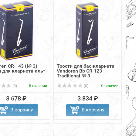
ren CR-143 (№ 3)
Трости для бас-кларнета
и для кларнета-альт
Vandoren Bb CR-123
Traditional № 3
В наличии
В наличии
(0)
(0)
3 678 ₽
3 834 ₽
В корзину
В корзину