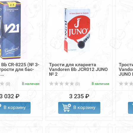
 Bb CR-8225 (№ 3-
Трости для кларнета
Трост
трости для бас-
Vandoren Bb JCR012 JUNO
Vando
..
№ 2
JUNO 
В наличии
В наличии
(0)
(0)
3 032 ₽
3 235 ₽
В корзину
В корзину