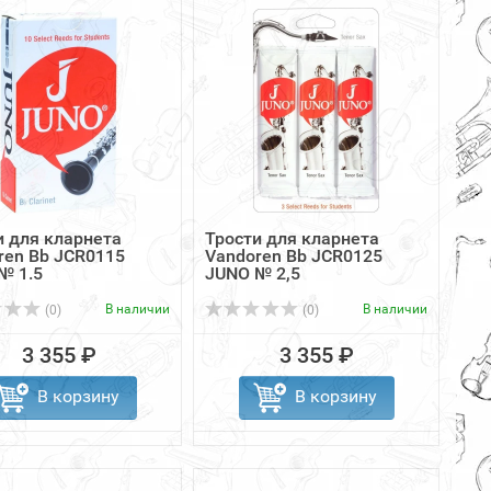
и для кларнета
Трости для кларнета
ren Bb JCR0115
Vandoren Bb JCR0125
№ 1.5
JUNO № 2,5
В наличии
В наличии
(0)
(0)
3 355 ₽
3 355 ₽
В корзину
В корзину