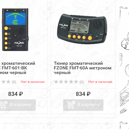
 хроматический
Тюнер хроматический
 FMT-601-BK
FZONE FMT-60A метроном
ном черный
черный
Нет в наличии
Нет в наличии
(0)
(0)
834 ₽
834 ₽
В корзину
В корзину