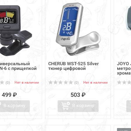
ниверсальный
CHERUB WST-525 Silver
JOYO 
N-6 с прищепкой
тюнер цифровой
метро
хромат
Нет в наличии
Нет в наличии
(0)
(0)
499 ₽
503 ₽
В корзину
В корзину