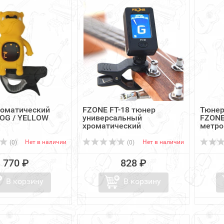
роматический
FZONE FT-18 тюнер
Тюнер
DOG / YELLOW
универсальный
FZONE
хроматический
метро
Нет в наличии
Нет в наличии
(0)
(0)
770 ₽
828 ₽
В корзину
В корзину