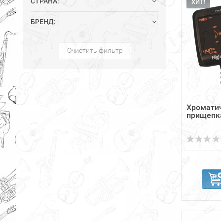
СТРАНА:
ХИТ!
БРЕНД:
Очистить фильтр
Хромати
прищепка