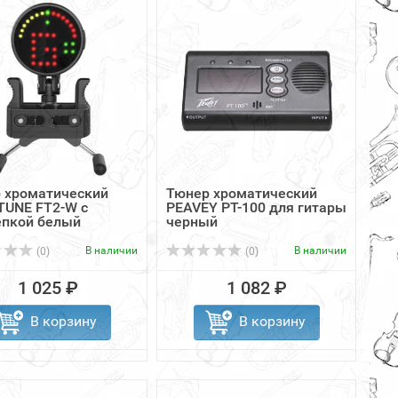
 хроматический
Тюнер хроматический
UNE FT2-W с
PEAVEY PT-100 для гитары
пкой белый
черный
В наличии
В наличии
(0)
(0)
1 025 ₽
1 082 ₽
В корзину
В корзину