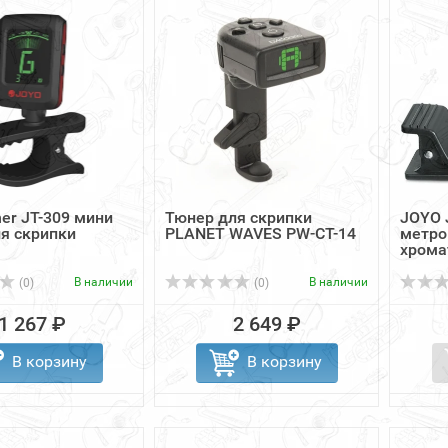
er JT-309 мини
Тюнер для скрипки
JOYO 
я скрипки
PLANET WAVES PW-CT-14
метро
хрома
В наличии
В наличии
(0)
(0)
1 267 ₽
2 649 ₽
В корзину
В корзину