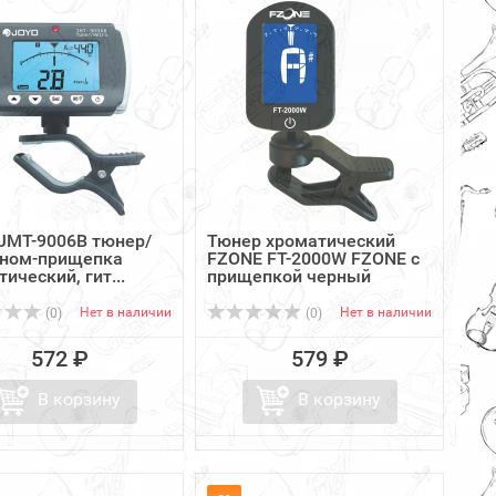
JMT-9006B тюнер/
Тюнер хроматический
ном-прищепка
FZONE FT-2000W FZONE с
ический, гит...
прищепкой черный
Нет в наличии
Нет в наличии
(0)
(0)
572 ₽
579 ₽
В корзину
В корзину