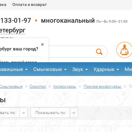
вка
Оплата и возврат
 133-01-97
многоканальный
Пн—Вс 9:00—21:00
етербург
pmuz.ru
✖
рбург ваш город?
рать другой город
лавишные
Смычковые
Звук
Ударные
Ми
Смычковые
Скрипки
Аксессуары
Прочие аксессуары
Т
ры
вать по:
Показывать по: