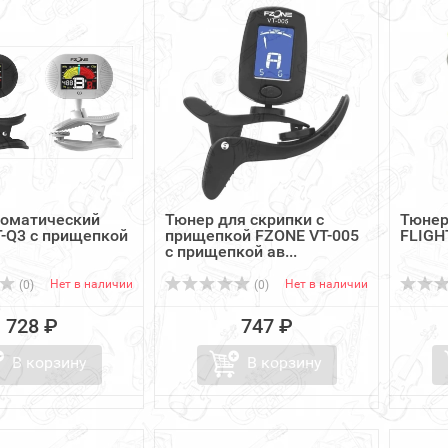
роматический
Тюнер для скрипки с
Тюнер
-Q3 с прищепкой
прищепкой FZONE VT-005
FLIGH
с прищепкой ав...
Нет в наличии
Нет в наличии
(0)
(0)
728 ₽
747 ₽
В корзину
В корзину