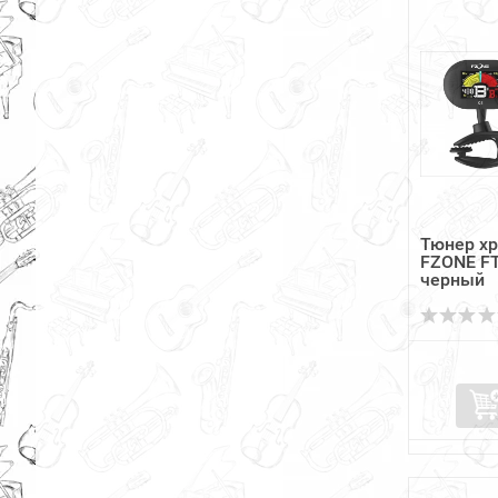
Тюнер х
FZONE FT
черный