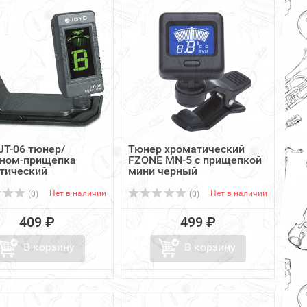
JT-06 тюнер/
Тюнер хроматический
ном-прищепка
FZONE MN-5 с прищепкой
тический
мини черный
Нет в наличии
Нет в наличии
(0)
(0)
409 ₽
499 ₽
В корзину
В корзину