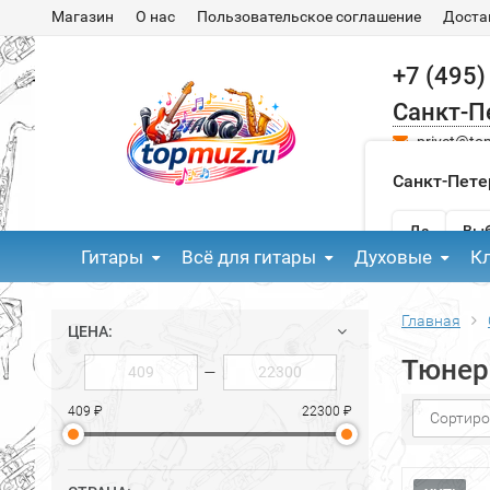
Магазин
О нас
Пользовательское соглашение
Доста
+7 (495)
Санкт-П
privet@to
Санкт-Пете
Да
Выб
Гитары
Всё для гитары
Духовые
К
Главная
ЦЕНА:
Тюне
—
409 ₽
22300 ₽
Сортиро