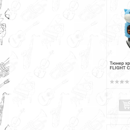
Тюнер х
FLIGHT C