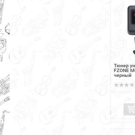
Тюнер у
FZONE M
черный