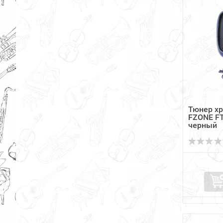
Тюнер х
FZONE FT
черный