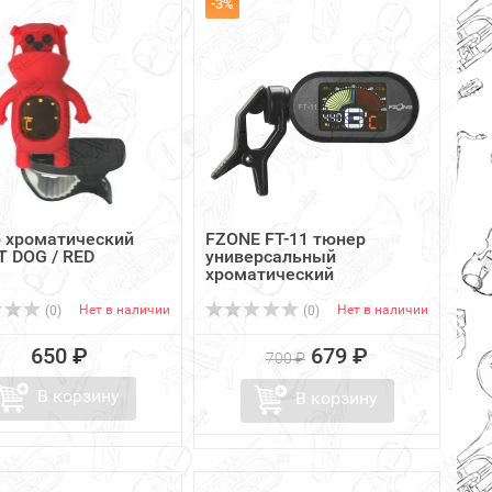
-3%
 хроматический
FZONE FT-11 тюнер
T DOG / RED
универсальный
хроматический
Нет в наличии
Нет в наличии
(0)
(0)
650 ₽
679 ₽
700 ₽
В корзину
В корзину