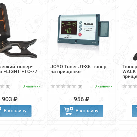
ческий тюнер-
JOYO Tuner JT-35 тюнер
Тюнер
 FLIGHT FTC-77
на прищепке
WALKT
прище
В наличии
В наличии
(0)
(0)
903 ₽
956 ₽
В корзину
В корзину