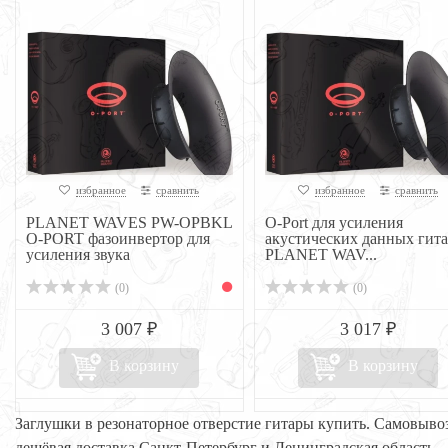
избранное
сравнить
избранное
сравнить
PLANET WAVES PW-OPBKL
O-Port для усиления
O-PORT фазоинвертор для
акустических данных гит
усиления звука
PLANET WAV...
(0)
(0)
3 007 ₽
3 017 ₽
В корзину
В корзину
Заглушки в резонаторное отверстие гитары купить. Самовыво
дешёвая доставка Санкт-Петербург и Ленинградская область.