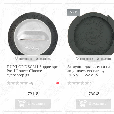
ХИТ!
избранное
сравнить
избранное
сравнить
DUNLOP DSC311 Suppresspr
Заглушка для розетки на
Pro 1 Louver Chrome
акустическую гитару
супрессор дл...
PLANET WAVES ...
(0)
(0)
721 ₽
786 ₽
В корзину
В корзину