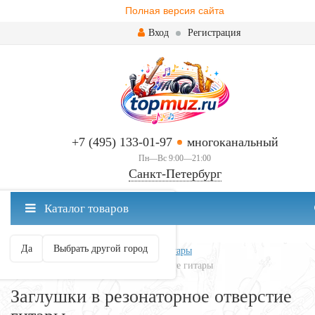
Полная версия сайта
Вход
Регистрация
+7 (495) 133-01-97
многоканальный
Пн—Вс 9:00—21:00
Санкт-Петербург
✖
Каталог товаров
Санкт-Петербург ваш город?
Да
Выбрать другой город
Главная
Всё для гитары
Аксессуары
Заглушки в резонаторное отверстие гитары
Заглушки в резонаторное отверстие