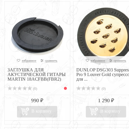
избранное
сравнить
избранное
сравнить
ЗАГЛУШКА ДЛЯ
DUNLOP DSG303 Suppres
АКУСТИЧЕСКОЙ ГИТАРЫ
Pro 9 Louver Gold супресс
MARTIN 18ACFBB(FBR2)
для ...
(0)
(0)
990 ₽
1 290 ₽
В корзину
В корзину