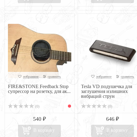
избранное
сравнить
избранное
сравнить
FIRE&STONE Feedback Stop
Tesla VD подушечка для
супрессор на розетку, для ак...
заглушения излишних
вибраций струн
(0)
(0)
540 ₽
646 ₽
В корзину
В корзину