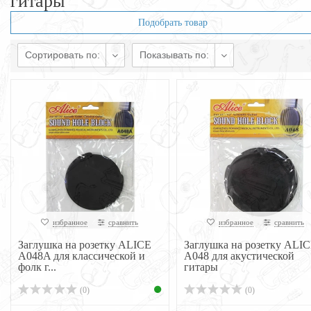
гитары
Подобрать товар
Сортировать по:
Показывать по:
избранное
сравнить
избранное
сравнить
Заглушка на розетку ALICE
Заглушка на розетку ALI
A048A для классической и
A048 для акустической
фолк г...
гитары
(0)
(0)