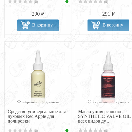
(0)
(0)
290 ₽
291 ₽
В корзину
В корзину
избранное
сравнить
избранное
сравнить
Средство универсальное для
Масло универсальное
духовых Red Apple для
SYNTHETIC VALVE OIL 
полировки
всех видов ду...
(0)
(0)