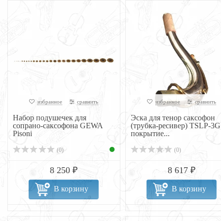
избранное
сравнить
избранное
сравнить
Набор подушечек для
Эска для тенор саксофон
сопрано-саксофона GEWA
(трубка-ресивер) TSLP-3G
Pisoni
покрытие...
(0)
(0)
8 250 ₽
8 617 ₽
В корзину
В корзину