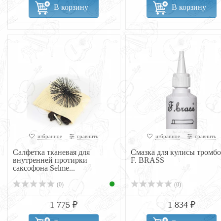
В корзину
В корзину
избранное
сравнить
избранное
сравнить
Салфетка тканевая для
Смазка для кулисы тромб
внутренней протирки
F. BRASS
саксофона Selme...
(0)
(0)
1 775 ₽
1 834 ₽