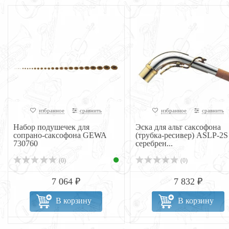
избранное
сравнить
избранное
сравнить
Набор подушечек для
Эска для альт саксофона
сопрано-саксофона GEWA
(трубка-ресивер) ASLP-2S
730760
серебрен...
(0)
(0)
7 064 ₽
7 832 ₽
В корзину
В корзину