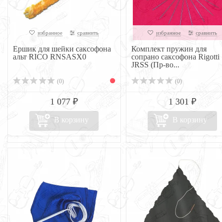
избранное
сравнить
избранное
сравнить
Ершик для шейки саксофона
Комплект пружин для
альт RICO RNSASX0
сопрано саксофона Rigotti
JRSS (Пр-во...
(0)
(0)
1 077 ₽
1 301 ₽
В корзину
В корзину