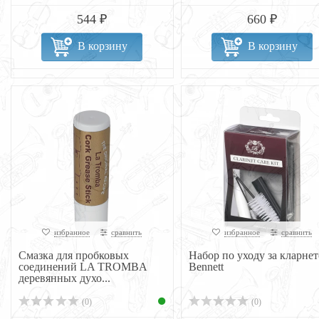
544 ₽
660 ₽
В корзину
В корзину
избранное
сравнить
избранное
сравнить
Смазка для пробковых
Набор по уходу за кларне
соединений LA TROMBA
Bennett
деревянных духо...
(0)
(0)