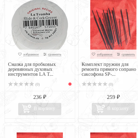
избранное
сравнить
избранное
сравнить
Смазка для пробковых
Комплект пружин для
деревянных духовых
ремонта прямого сопрано
инструментов LA T...
саксофона SP-...
(0)
(0)
236 ₽
259 ₽
В корзину
В корзину