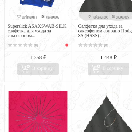
избранное
сравнить
избранное
сравнить
Superslick ASAXSWAB-SILK
Салфетка для ухода за
салфетка для ухода за
саксофоном сопрано Hodg
саксофоном...
SS (HSSS) ...
(0)
(0)
1 358 ₽
1 448 ₽
В корзину
В корзину