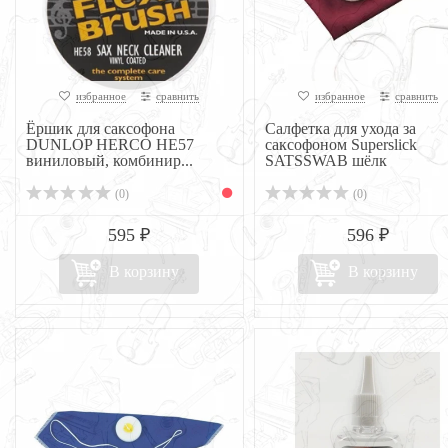
избранное
сравнить
избранное
сравнить
Ёршик для саксофона
Салфетка для ухода за
DUNLOP HERCO НЕ57
саксофоном Superslick
виниловый, комбинир...
SATSSWAB шёлк
(0)
(0)
595 ₽
596 ₽
В корзину
В корзину