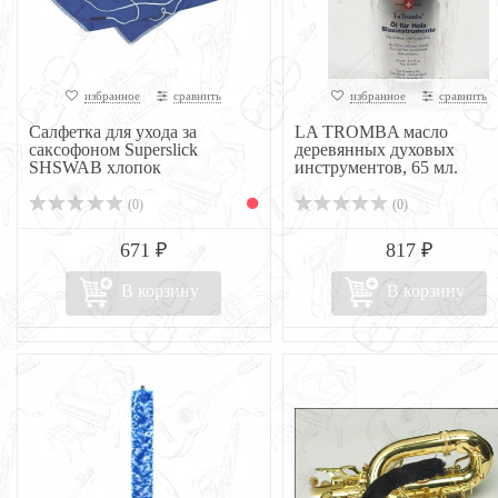
избранное
сравнить
избранное
сравнить
Салфетка для ухода за
LA TROMBA масло
саксофоном Superslick
деревянных духовых
SHSWAB хлопок
инструментов, 65 мл.
(0)
(0)
671 ₽
817 ₽
В корзину
В корзину