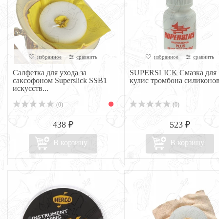
избранное
сравнить
избранное
сравнить
Салфетка для ухода за
SUPERSLICK Смазка для
саксофоном Superslick SSB1
кулис тромбона силиконо
искусств...
(0)
(0)
438 ₽
523 ₽
В корзину
В корзину