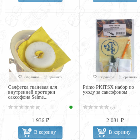
избранное
сравнить
избранное
сравнить
Салфетка тканевая для
Primo PKITSX набор по
внутренней протирки
уходу за саксофоном
саксофона Selme...
(0)
(0)
1 936 ₽
2 081 ₽
В корзину
В корзину