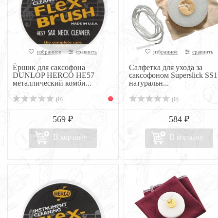
избранное
сравнить
избранное
сравнить
Ёршик для саксофона
Салфетка для ухода за
DUNLOP HERCO НЕ57
саксофоном Superslick SS1
металлический комби...
натуральн...
(0)
(0)
569 ₽
584 ₽
В корзину
В корзину