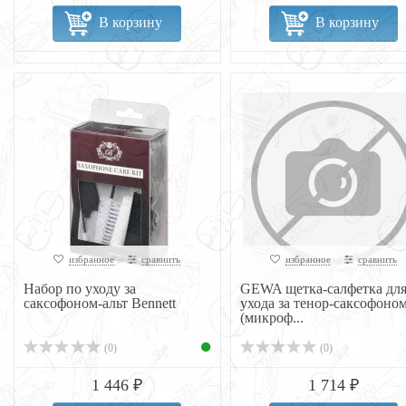
В корзину
В корзину
избранное
сравнить
избранное
сравнить
Набор по уходу за
GEWA щетка-салфетка дл
саксофоном-альт Bennett
ухода за тенор-саксофоно
(микроф...
(0)
(0)
1 446 ₽
1 714 ₽