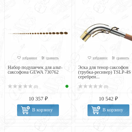
избранное
сравнить
избранное
сравнить
Набор подушечек для альт-
Эска для тенор саксофон
саксофона GEWA 730762
(трубка-ресивер) TSLP-4S
серебрен...
(0)
(0)
10 357 ₽
10 542 ₽
В корзину
В корзину