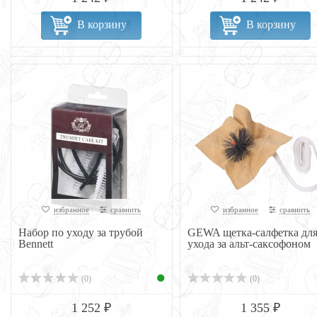
В корзину
В корзину
избранное
сравнить
избранное
сравнить
Набор по уходу за трубой
GEWA щетка-салфетка дл
Bennett
ухода за альт-саксофоном
(0)
(0)
1 252 ₽
1 355 ₽