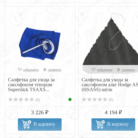
избранное
сравнить
избранное
сравнить
Салфетка для ухода за
Салфетка для ухода за
саксофоном тенором
саксофоном альт Hodge A
Superslick TSAXS...
(HSASS) шёлк
(0)
(0)
3 226 ₽
4 194 ₽
В корзину
В корзину