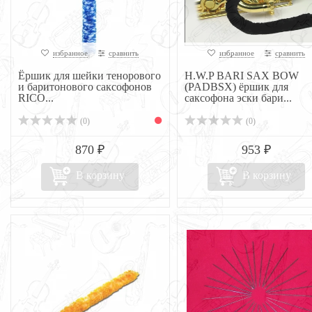
избранное
сравнить
избранное
сравнить
Ёршик для шейки тенорового
H.W.P BARI SAX BOW
и баритонового саксофонов
(PADBSX) ёршик для
RICO...
саксофона эски бари...
(0)
(0)
870 ₽
953 ₽
В корзину
В корзину