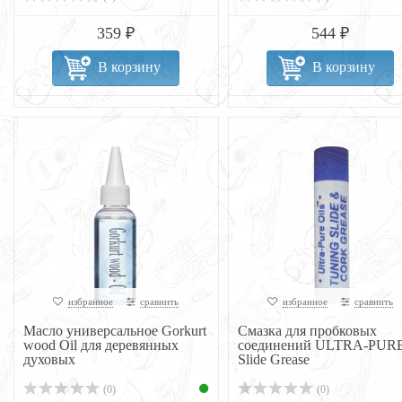
359 ₽
544 ₽
В корзину
В корзину
избранное
сравнить
избранное
сравнить
Масло универсальное Gorkurt
Смазка для пробковых
wood Oil для деревянных
соединений ULTRA-PUR
духовых
Slide Grease
(0)
(0)