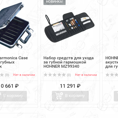
НОВИНКА!
armonica Case
Набор средств для ухода
HOHNE
 губных
за губной гармошкой
акуст
к
HOHNER MZ99340
для гу
Нет в наличии
Нет в наличии
(0)
(0)
10 661 ₽
11 291 ₽
В корзину
В корзину