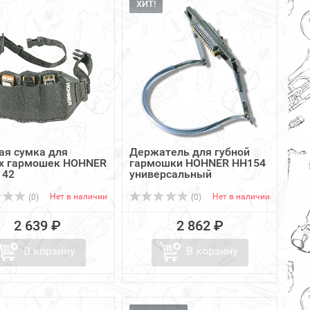
ХИТ!
ая сумка для
Держатель для губной
х гармошек HOHNER
гармошки HOHNER HH154
142
универсальный
Нет в наличии
Нет в наличии
(0)
(0)
2 639 ₽
2 862 ₽
В корзину
В корзину