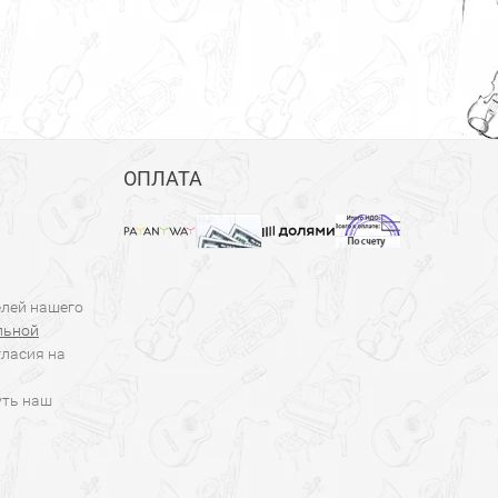
ОПЛАТА
елей нашего
льной
гласия на
уть наш