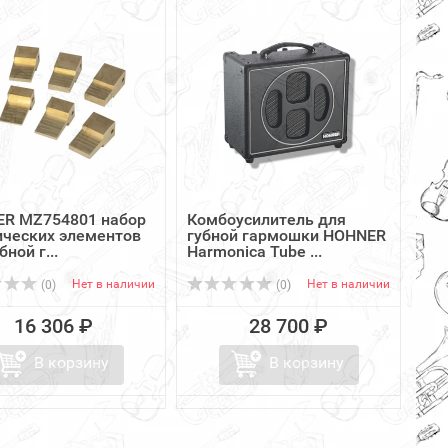
R MZ754801 набор
Комбоусилитель для
ических элементов
губной гармошки HOHNER
бной г...
Harmonica Tube ...
Нет в наличии
Нет в наличии
(0)
(0)
16 306 ₽
28 700 ₽
В корзину
В корзину