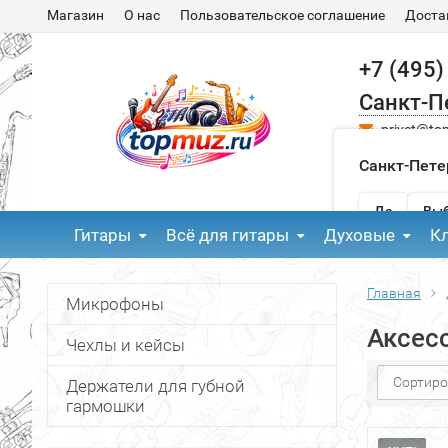
Магазин
О нас
Пользовательское соглашение
Доста
+7 (495)
Санкт-П
privet@to
Санкт-Пете
Да
Выб
Гитары
Всё для гитары
Духовые
К
Главная
Микрофоны
Аксес
Чехлы и кейсы
Сортиро
Держатели для губной
гармошки