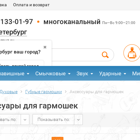
вка
Оплата и возврат
 133-01-97
многоканальный
Пн—Вс 9:00—21:00
етербург
pmuz.ru
✖
рбург ваш город?
рать другой город
лавишные
Смычковые
Звук
Ударные
Ми
Духовые
Губные гармошки
Аксессуары для гармошек
суары для гармошек
вать по:
Показывать по: