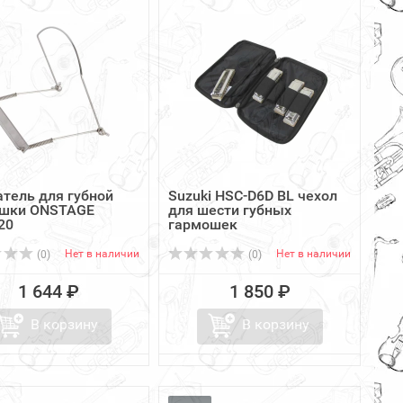
тель для губной
Suzuki HSC-D6D BL чехол
шки ONSTAGE
для шести губных
20
гармошек
Нет в наличии
Нет в наличии
(0)
(0)
1 644 ₽
1 850 ₽
В корзину
В корзину