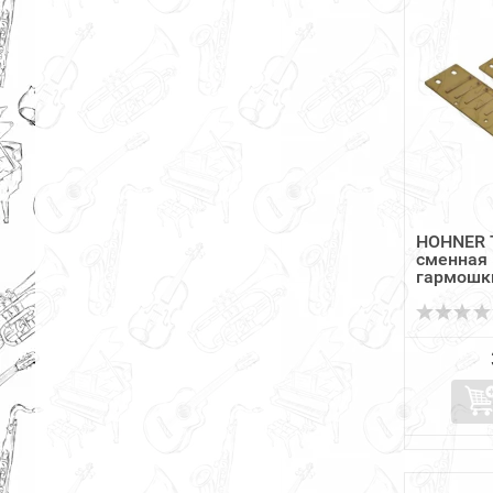
HOHNER 
сменная 
гармошки