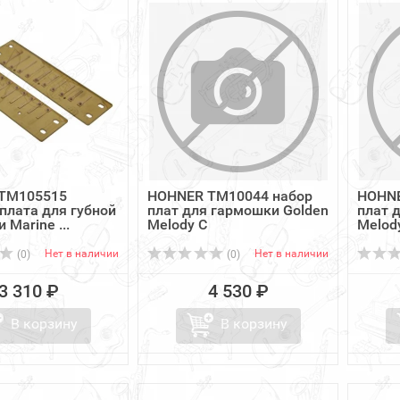
TM105515
HOHNER TM10044 набор
HOHNE
плата для губной
плат для гармошки Golden
плат 
 Marine ...
Melody C
Melod
Нет в наличии
Нет в наличии
(0)
(0)
3 310 ₽
4 530 ₽
В корзину
В корзину