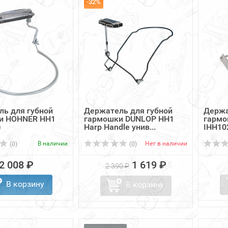
-32%
ь для губной
Держатель для губной
Держа
и HOHNER HH1
гармошки DUNLOP HH1
гармо
)
Harp Handle унив...
IHH10
В наличии
Нет в наличии
(0)
(0)
2 008 ₽
1 619 ₽
2 390 ₽
В корзину
В корзину