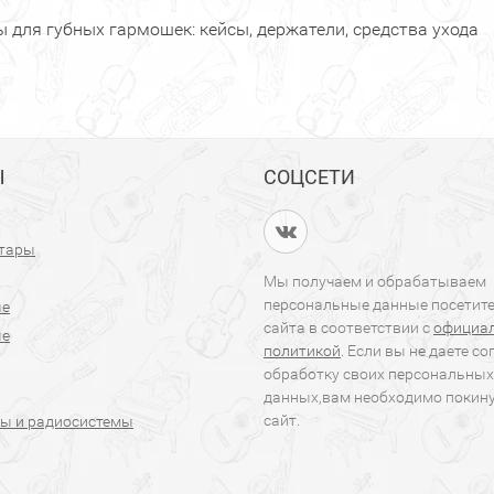
 для губных гармошек: кейсы, держатели, средства ухода
Ы
СОЦСЕТИ
итары
Мы получаем и обрабатываем
персональные данные посетит
ые
сайта в соответствии с
официа
ые
политикой
. Если вы не даете со
обработку своих персональных
данных,вам необходимо покин
сайт.
ы и радиосистемы