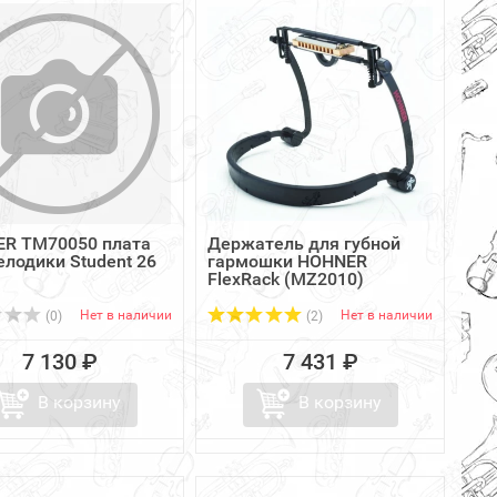
R TM70050 плата
Держатель для губной
елодики Student 26
гармошки HOHNER
FlexRack (MZ2010)
Нет в наличии
Нет в наличии
(0)
(2)
7 130 ₽
7 431 ₽
В корзину
В корзину