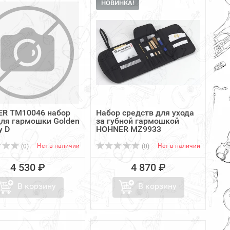
НОВИНКА!
R TM10046 набор
Набор средств для ухода
для гармошки Golden
за губной гармошкой
y D
HOHNER MZ9933
Нет в наличии
Нет в наличии
(0)
(0)
4 530 ₽
4 870 ₽
В корзину
В корзину