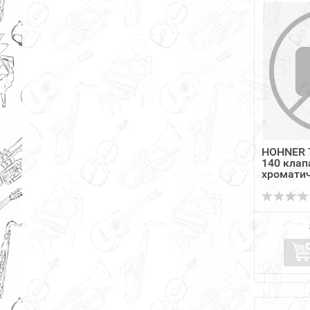
HOHNER 
140 клап
хроматич