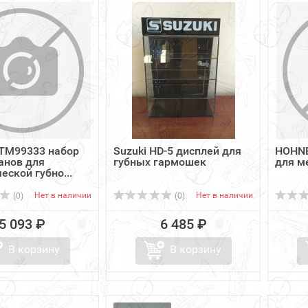
TM99333 набор
Suzuki HD-5 дисплей для
HOHNE
анов для
губных гармошек
для м
еской губно...
Нет в наличии
Нет в наличии
(0)
(0)
5 093 ₽
6 485 ₽
В корзину
В корзину