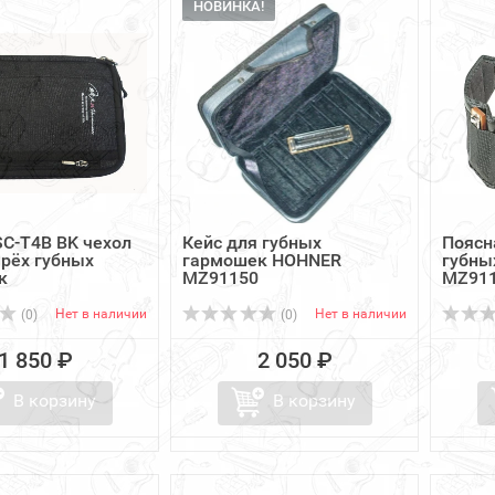
НОВИНКА!
SC-T4B BK чехол
Кейс для губных
Поясн
рёх губных
гармошек HOHNER
губны
к
MZ91150
MZ91
Нет в наличии
Нет в наличии
(0)
(0)
1 850 ₽
2 050 ₽
В корзину
В корзину