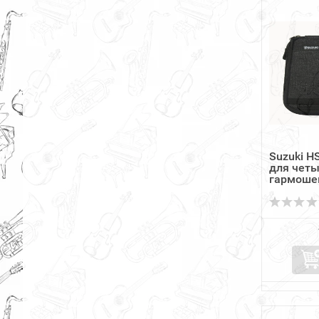
Suzuki H
для четы
гармоше