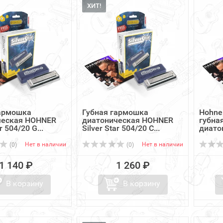
ХИТ!
гармошка
Губная гармошка
Hohner
ческая HOHNER
диатоническая HOHNER
губна
r 504/20 G...
Silver Star 504/20 C...
диато
Нет в наличии
Нет в наличии
(0)
(0)
1 140 ₽
1 260 ₽
В корзину
В корзину