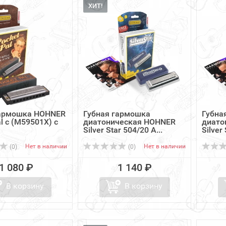
ХИТ!
гармошка HOHNER
Губная гармошка
Губна
l с (M59501X) с
диатоническая HOHNER
диато
Silver Star 504/20 A...
Silver 
Нет в наличии
Нет в наличии
(0)
(0)
1 080 ₽
1 140 ₽
В корзину
В корзину