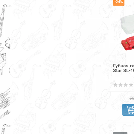
-24%
Губная г
Star SL-1
50