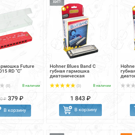
ХИТ!
армошка Future
Hohner Blues Band C
Hohne
015 RD "C"
губная гармошка
губна
диатоническая
диато
В наличии
В наличии
(0)
(3)
379 ₽
1 843 ₽
0 ₽
В корзину
В корзину