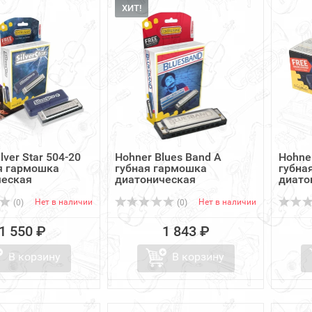
ХИТ!
lver Star 504-20
Hohner Blues Band A
Hohner
я гармошка
губная гармошка
губна
ческая
диатоническая
диато
Нет в наличии
Нет в наличии
(0)
(0)
1 550 ₽
1 843 ₽
В корзину
В корзину