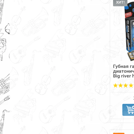
ХИТ!
Губная 
диатони
Big river 