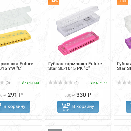
-34%
-18%
армошка Future
Губная гармошка Future
Губна
015 YW "C"
Star SL-1015 PK "C"
Star S
В наличии
В наличии
(0)
(0)
291 ₽
330 ₽
0 ₽
500 ₽
В корзину
В корзину