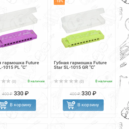
-18%
я гармошка Future
Губная гармошка Future
L-1015 PL "C"
Star SL-1015 GR "C"
В наличии
В наличии
(0)
(0)
330 ₽
330 ₽
400 ₽
400 ₽
В корзину
В корзину