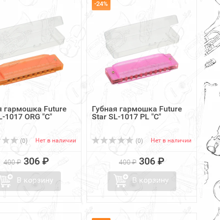
-24%
я гармошка Future
Губная гармошка Future
L-1017 ORG "C"
Star SL-1017 PL "C"
Нет в наличии
Нет в наличии
(0)
(0)
306 ₽
306 ₽
400 ₽
400 ₽
В корзину
В корзину