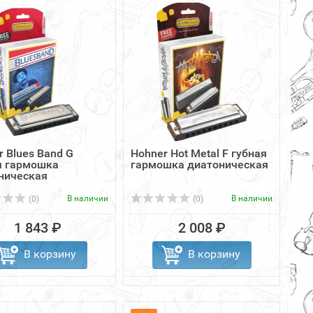
r Blues Band G
Hohner Hot Metal F губная
я гармошка
гармошка диатоническая
ническая
В наличии
В наличии
(0)
(0)
1 843 ₽
2 008 ₽
В корзину
В корзину