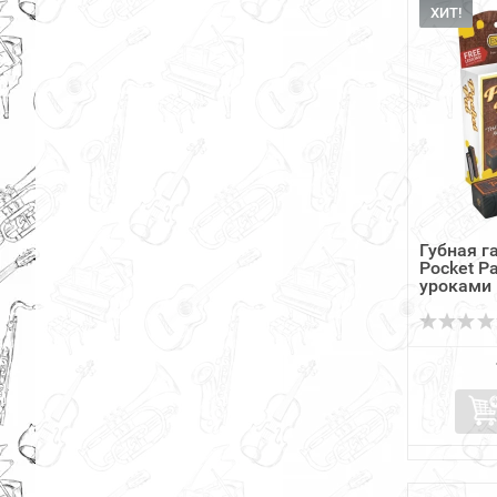
ХИТ!
Губная 
Pocket Pa
уроками