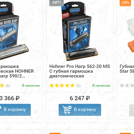
ХИТ!
-24%
гармошка
Hohner Pro Harp 562-20 MS
Губна
ческая HOHNER
C губная гармошка
Star S
harp 590/2...
диатоническая
В наличии
В наличии
(6)
(5)
3 366 ₽
6 247 ₽
В корзину
В корзину