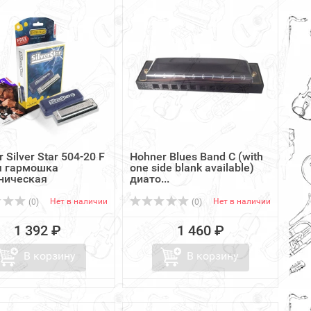
 Silver Star 504-20 F
Hohner Blues Band C (with
я гармошка
one side blank available)
ническая
диато...
Нет в наличии
Нет в наличии
(0)
(0)
1 392 ₽
1 460 ₽
В корзину
В корзину