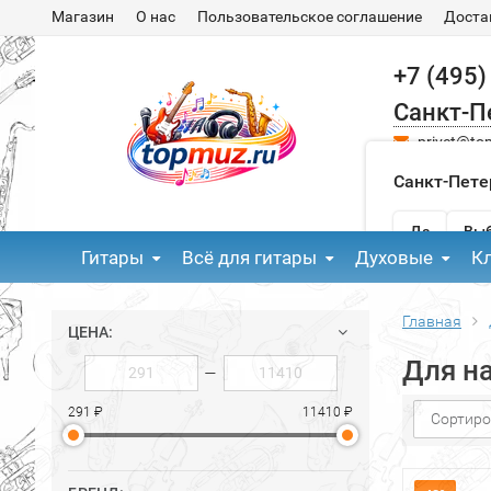
Магазин
О нас
Пользовательское соглашение
Доста
+7 (495)
Санкт-П
privet@to
Санкт-Пете
Да
Выб
Гитары
Всё для гитары
Духовые
К
Главная
ЦЕНА:
Для н
—
291 ₽
11410 ₽
Сортиро