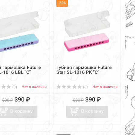
-22%
я гармошка Future
Губная гармошка Future
L-1016 LBL "C"
Star SL-1016 PK "C"
Нет в наличии
Нет в наличии
(0)
(0)
390 ₽
390 ₽
500 ₽
500 ₽
В корзину
В корзину