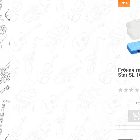
-26%
Губная г
Star SL-1
50