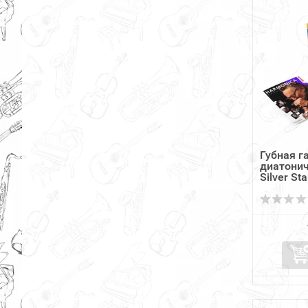
Губная 
диатони
Silver Sta