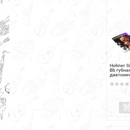
Hohner Si
Bb губна
диатони