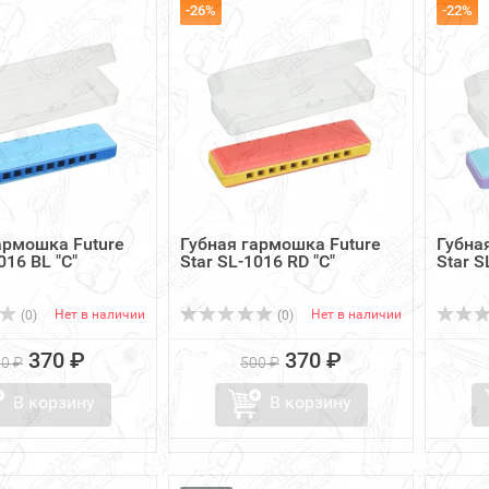
-26%
-22%
армошка Future
Губная гармошка Future
Губна
016 BL "C"
Star SL-1016 RD "C"
Star S
Нет в наличии
Нет в наличии
(0)
(0)
370 ₽
370 ₽
0 ₽
500 ₽
В корзину
В корзину