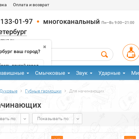
вка
Оплата и возврат
 133-01-97
многоканальный
Пн—Вс 9:00—21:00
етербург
pmuz.ru
✖
рбург ваш город?
рать другой город
лавишные
Смычковые
Звук
Ударные
Ми
Духовые
Губные гармошки
Для начинающих
ачинающих
вать по:
Показывать по: