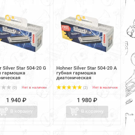
 Silver Star 504-20 G
Hohner Silver Star 504-20 A
я гармошка
губная гармошка
ническая
диатоническая
Нет в наличии
Нет в наличии
(0)
(2)
1 940 ₽
1 980 ₽
В корзину
В корзину