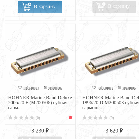
В корзину
В корзину
избранное
сравнить
избранное
сравнить
HOHNER Marine Band Deluxe
HOHNER Marine Band Del
2005/20 F (M200506) губная
1896/20 D M200503 губна
гарм...
гармош...
(0)
(0)
3 230 ₽
3 620 ₽