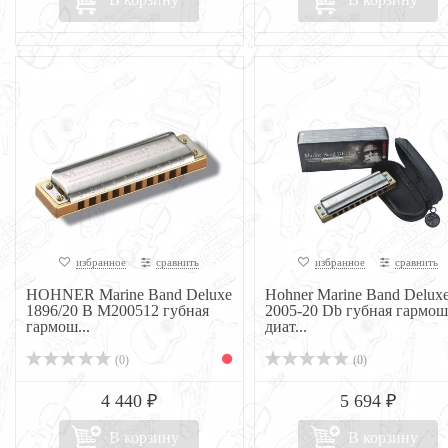
избранное
сравнить
избранное
сравнить
HOHNER Marine Band Deluxe
Hohner Marine Band Delux
1896/20 B M200512 губная
2005-20 Db губная гармош
гармош...
диат...
(0)
(0)
4 440 ₽
5 694 ₽
В корзину
В корзину