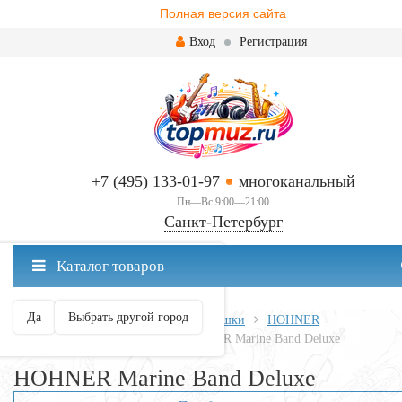
Полная версия сайта
Вход
Регистрация
+7 (495) 133-01-97
многоканальный
Пн—Вс 9:00—21:00
Санкт-Петербург
✖
Каталог товаров
Санкт-Петербург ваш город?
Да
Выбрать другой город
Главная
Духовые
Губные гармошки
HOHNER
HOHNER Marine Band
HOHNER Marine Band Deluxe
HOHNER Marine Band Deluxe