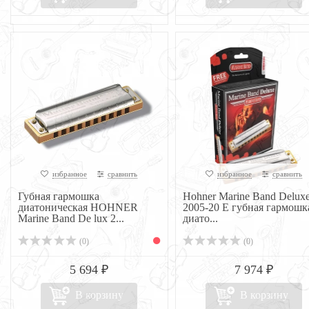
избранное
сравнить
избранное
сравнить
Губная гармошка
Hohner Marine Band Delux
диатоническая HOHNER
2005-20 E губная гармошк
Marine Band De lux 2...
диато...
(0)
(0)
5 694 ₽
7 974 ₽
В корзину
В корзину