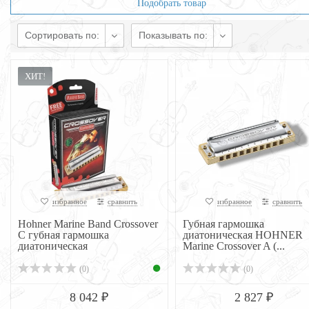
Подобрать товар
Сортировать по:
Показывать по:
ХИТ!
избранное
сравнить
избранное
сравнить
Hohner Marine Band Crossover
Губная гармошка
C губная гармошка
диатоническая HOHNER
диатоническая
Marine Crossover A (...
(0)
(0)
8 042 ₽
2 827 ₽