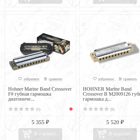
избранное
сравнить
избранное
сравнить
Hohner Marine Band Crossover
HOHNER Marine Band
F# губная гармошка
Crossover B M2009126 губ
диатониче...
гармошка д...
(0)
(0)
5 355 ₽
5 520 ₽
В корзину
В корзину