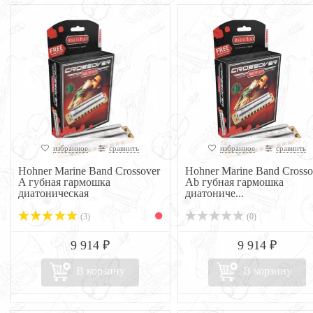
избранное
сравнить
избранное
сравнить
Hohner Marine Band Crossover
Hohner Marine Band Crosso
A губная гармошка
Ab губная гармошка
диатоническая
диатониче...
(3)
(0)
9 914 ₽
9 914 ₽
В корзину
В корзину