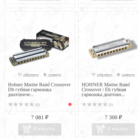
избранное
сравнить
избранное
сравнить
Hohner Marine Band Crossover
HOHNER Marine Band
Db губная гармошка
Crossover / Eb губная
диатониче...
гармошка диатони...
(0)
(0)
7 081 ₽
7 300 ₽
В корзину
В корзину