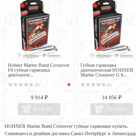
избранное
сравнить
избранное
сравнить
Hohner Marine Band Crossover
Губная гармошка
F# губная гармошка
диатоническая HOHNER
диатониче...
Marine Crossover G h...
(0)
(0)
9 914 ₽
14 056 ₽
В корзину
В корзину
HOHNER Marine Band Crossover губные гармошки купить.
Самовывоз и дешёвая доставка Санкт-Петербург и Ленинград