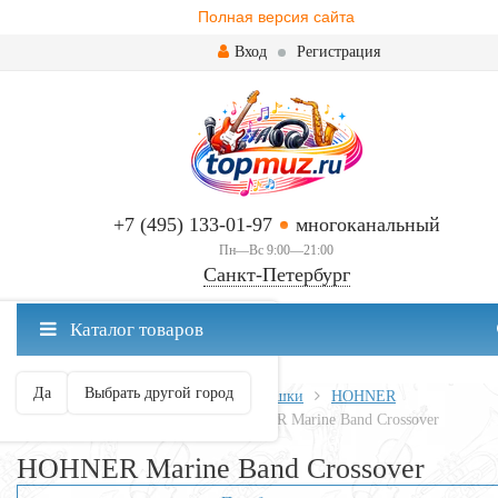
Полная версия сайта
Вход
Регистрация
+7 (495) 133-01-97
многоканальный
Пн—Вс 9:00—21:00
Санкт-Петербург
✖
Каталог товаров
Санкт-Петербург ваш город?
Да
Выбрать другой город
Главная
Духовые
Губные гармошки
HOHNER
HOHNER Marine Band
HOHNER Marine Band Crossover
HOHNER Marine Band Crossover