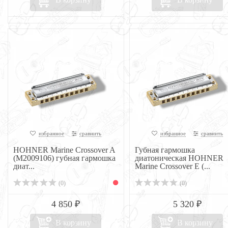
избранное
сравнить
избранное
сравнить
HOHNER Marine Crossover A
Губная гармошка
(M2009106) губная гармошка
диатоническая HOHNER
диат...
Marine Crossover E (...
(0)
(0)
4 850 ₽
5 320 ₽
В корзину
В корзину