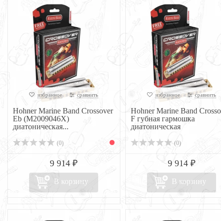
избранное
сравнить
избранное
сравнить
Hohner Marine Band Crossover
Hohner Marine Band Crosso
Eb (M2009046X)
F губная гармошка
диатоническая...
диатоническая
(0)
(0)
9 914 ₽
9 914 ₽
В корзину
В корзину