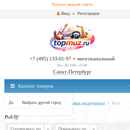
Полная версия сайта
Вход
Регистрация
+7 (495) 133-01-97
многоканальный
Пн—Вс 9:00—21:00
Санкт-Петербург
✖
Каталог товаров
Санкт-Петербург ваш город?
Да
Выбрать другой город
Главная
Духовые
Народные духовые инструменты
Казу
Казу
Сортировать по:
Показывать по: