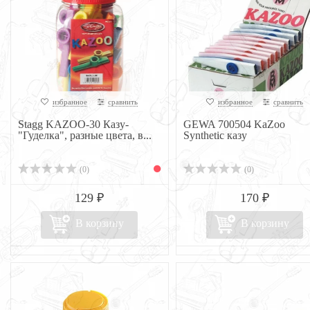
избранное
сравнить
избранное
сравнить
Stagg KAZOO-30 Казу-
GEWA 700504 KaZoo
"Гуделка", разные цвета, в...
Synthetic казу
(0)
(0)
129 ₽
170 ₽
В корзину
В корзину