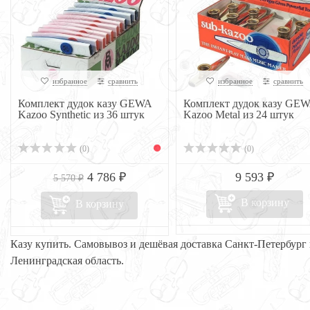
избранное
сравнить
избранное
сравнить
Комплект дудок казу GEWA
Комплект дудок казу GE
Kazoo Synthetic из 36 штук
Kazoo Metal из 24 штук
(0)
(0)
4 786 ₽
9 593 ₽
5 570 ₽
В корзину
В корзину
Казу купить. Самовывоз и дешёвая доставка Санкт-Петербург
Ленинградская область.