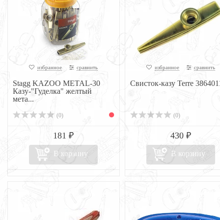
избранное
сравнить
избранное
сравнить
Stagg KAZOO METAL-30
Свисток-казу Terre 386401
Казу-"Гуделка" желтый
мета...
(0)
(0)
181 ₽
430 ₽
В корзину
В корзину