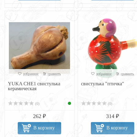
избранное
сравнить
избранное
сравнить
YUKA CHE1 свистулька
свистулька "птичка"
керамическая
(0)
(0)
262 ₽
314 ₽
В корзину
В корзину