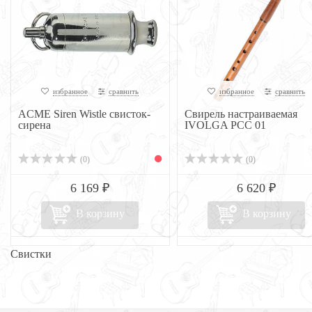
избранное
сравнить
избранное
сравнить
ACME Siren Wistle свисток-
Свирель настраиваемая
cирена
IVOLGA PCC 01
(0)
(0)
6 169 ₽
6 620 ₽
В корзину
В корзину
Свистки