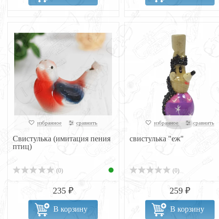
избранное
сравнить
избранное
сравнить
Свистулька (имитация пения
свистулька "еж"
птиц)
(0)
(0)
235 ₽
259 ₽
В корзину
В корзину