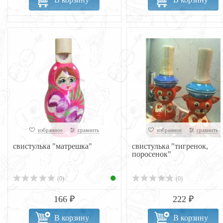
избранное
сравнить
избранное
сравнить
свистулька "матрешка"
свистулька "тигренок,
поросенок"
(0)
(0)
166 ₽
222 ₽
В корзину
В корзину