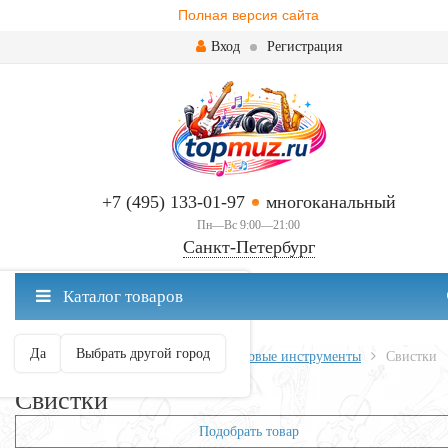
Полная версия сайта
Вход
Регистрация
+7 (495) 133-01-97
многоканальный
Пн—Вс 9:00—21:00
Санкт-Петербург
✖
Каталог товаров
Санкт-Петербург ваш город?
Да
Выбрать другой город
Главная
Духовые
Народные духовые инструменты
Свистки
Свистки
Подобрать товар