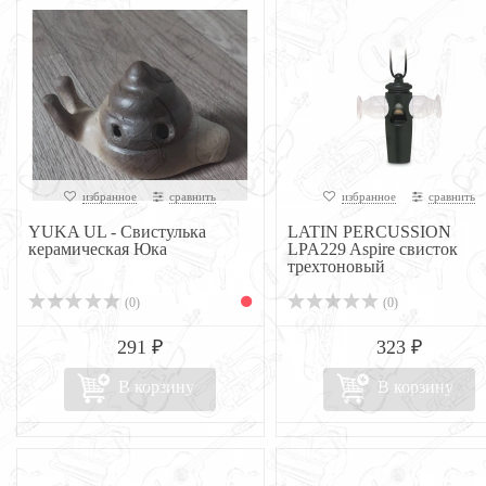
избранное
сравнить
избранное
сравнить
YUKA UL - Свистулька
LATIN PERCUSSION
керамическая Юка
LPA229 Aspire свисток
трехтоновый
(0)
(0)
291 ₽
323 ₽
В корзину
В корзину