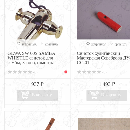
избранное
сравнить
избранное
сравнить
GEWA SW-60S SAMBA
Свисток хулиганский
WHISTLE свисток для
Мастерская Сереброва ДУ
самбы, 3 тона, пластик
СС-01
(0)
(0)
937 ₽
1 493 ₽
В корзину
В корзину