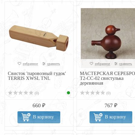
избранное
сравнить
избранное
сравнить
Свисток 'паровозный гудок'
МАСТЕРСКАЯ СЕРЕБР
TERRIS XWSL TNL
Т2-СС-02 свистулька
деревянная
(0)
(0)
660 ₽
767 ₽
В корзину
В корзину