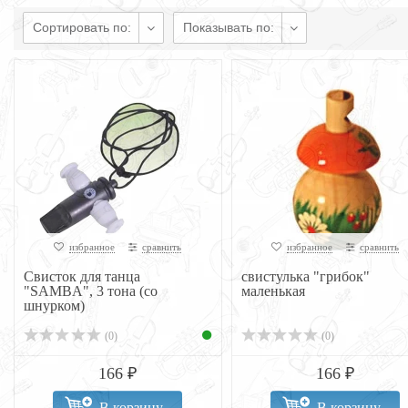
Сортировать по:
Показывать по:
избранное
сравнить
избранное
сравнить
Свисток для танца
свистулька "грибок"
"SAMBA", 3 тона (со
маленькая
шнурком)
(0)
(0)
166 ₽
166 ₽
В корзину
В корзину