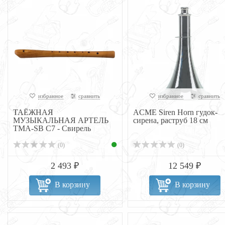
избранное
сравнить
избранное
сравнить
ТАЁЖНАЯ
ACME Siren Horn гудок-
МУЗЫКАЛЬНАЯ АРТЕЛЬ
cирена, раструб 18 см
TMA-SB С7 - Свирель
(0)
(0)
2 493 ₽
12 549 ₽
В корзину
В корзину