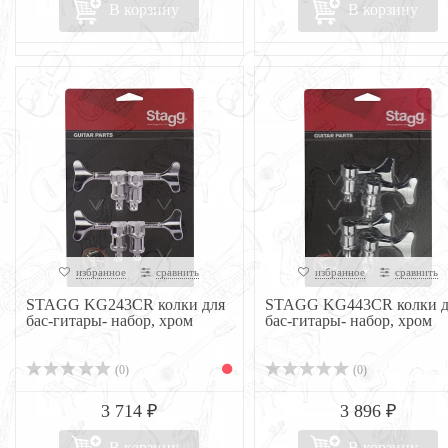
В корзину
В корзину
избранное
сравнить
избранное
сравнить
STAGG KG243CR колки для
STAGG KG443CR колки д
бас-гитары- набор, хром
бас-гитары- набор, хром
(0)
(0)
3 714 ₽
3 896 ₽
В корзину
В корзину