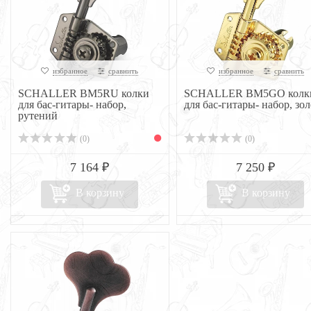
избранное
сравнить
избранное
сравнить
SCHALLER BM5RU колки
SCHALLER BM5GO колк
для бас-гитары- набор,
для бас-гитары- набор, зо
рутений
(0)
(0)
7 164 ₽
7 250 ₽
В корзину
В корзину