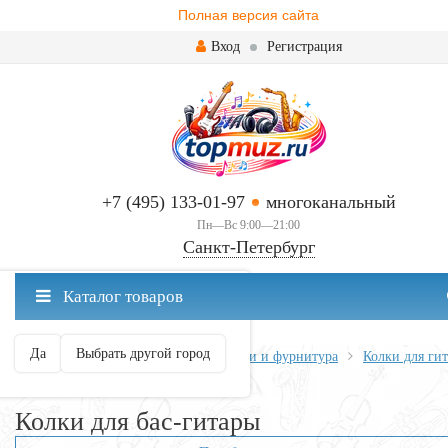
Полная версия сайта
Вход
Регистрация
+7 (495) 133-01-97
многоканальный
Пн—Вс 9:00—21:00
Санкт-Петербург
✖
Каталог товаров
Санкт-Петербург ваш город?
Да
Выбрать другой город
Главная
Всё для гитары
Запчасти и фурнитура
Колки для ги
Колки для бас-гитары
Колки для бас-гитары