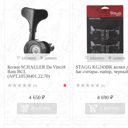
избранное
сравнить
избранное
сравнить
Колки SCHALLER Da Vinci®
STAGG KG243BK колки д
Bass BCL
бас-гитары- набор, черны
(APT.10530401.22.70)
(0)
(0)
4 650 ₽
4 690 ₽
В корзину
В корзину