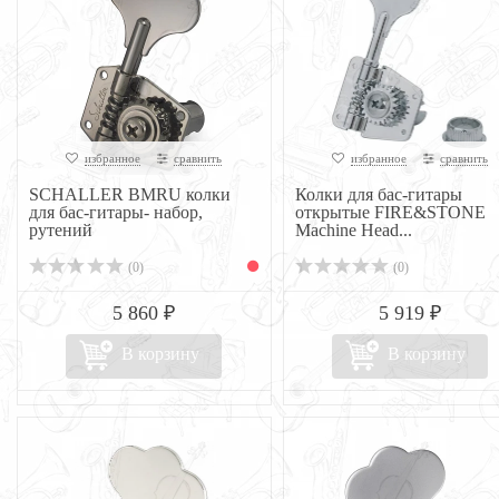
избранное
сравнить
избранное
сравнить
SCHALLER BMRU колки
Колки для бас-гитары
для бас-гитары- набор,
открытые FIRE&STONE
рутений
Machine Head...
(0)
(0)
5 860 ₽
5 919 ₽
В корзину
В корзину