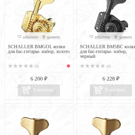
избранное
сравнить
избранное
сравнить
SCHALLER BMGOL колки
SCHALLER BM5BC колк
для бас-гитары- набор, золото
для бас-гитары- набор,
черный
(0)
(0)
6 200 ₽
6 228 ₽
В корзину
В корзину