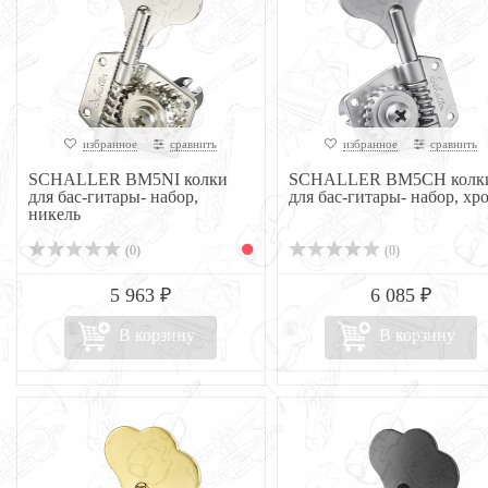
избранное
сравнить
избранное
сравнить
SCHALLER BM5NI колки
SCHALLER BM5CH колк
для бас-гитары- набор,
для бас-гитары- набор, хр
никель
(0)
(0)
5 963 ₽
6 085 ₽
В корзину
В корзину