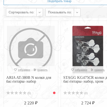
Подобрать товар
Сортировать по:
Показывать по:
избранное
сравнить
избранное
сравнить
ARIA AT-380B N колки для
STAGG KG475CR колки д
бас-гитары- набор
бас-гитары- набор, хром
(0)
(0)
2 220 ₽
2 724 ₽