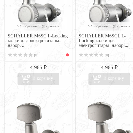
избранное
сравнить
избранное
сравнить
SCHALLER M6SC I.-Locking
SCHALLER M6SCL I.-
колки для электрогитары-
Locking колки для
набор, ...
электрогитары- набор,...
(0)
(0)
4 965 ₽
4 965 ₽
В корзину
В корзину