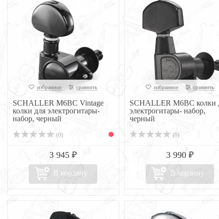
избранное
сравнить
избранное
сравнить
SCHALLER M6BC Vintage
SCHALLER M6BC колки 
колки для электрогитары-
электрогитары- набор,
набор, черный
черный
(0)
(0)
3 945 ₽
3 990 ₽
В корзину
В корзину