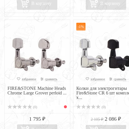
В корзину
В корзину
-1%
избранное
сравнить
избранное
сравнить
FIRE&STONE Machine Heads
Колки для электрогитары
Chrome Large Grover perloid ...
Fire&Stone CR 6 шт компл
х...
(0)
(0)
1 795 ₽
2 086 ₽
2 105 ₽