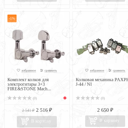
-1%
избранное
сравнить
избранное
сравнить
Комплект колков для
Колковая механика PAXP
электрогитары 3+3
J-44 / NI
FIRE&STONE Mach...
(0)
(0)
2 516 ₽
2 650 ₽
2 541 ₽
В корзину
В корзину