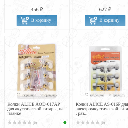
456 ₽
627 ₽
В корзину
В корзину
избранное
сравнить
избранное
сравнить
Колки ALICE AOD-017AP
Колки ALICE AS-016P для
для акустической гитары, на
электро/акустической гит
планке
, раз...
(0)
(0)