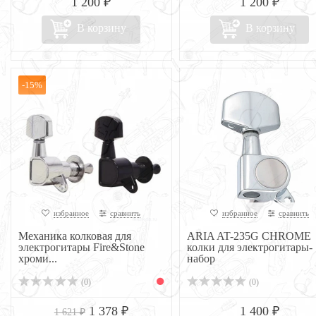
1 200 ₽
1 200 ₽
В корзину
В корзину
-15%
избранное
сравнить
избранное
сравнить
Механика колковая для
ARIA AT-235G CHROME
электрогитары Fire&Stone
колки для электрогитары-
хроми...
набор
(0)
(0)
1 378 ₽
1 400 ₽
1 621 ₽