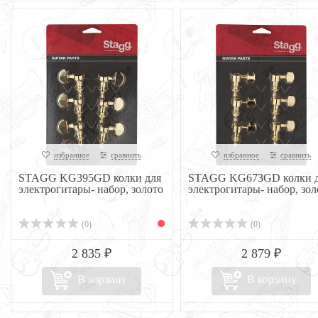
избранное
сравнить
избранное
сравнить
STAGG KG395GD колки для
STAGG KG673GD колки 
электрогитары- набор, золото
электрогитары- набор, зол
(0)
(0)
2 835 ₽
2 879 ₽
В корзину
В корзину