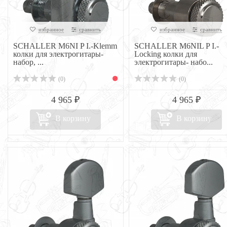
избранное
сравнить
избранное
сравнить
SCHALLER M6NI P I.-Klemm
SCHALLER M6NIL P I.-
колки для электрогитары-
Locking колки для
набор, ...
электрогитары- набо...
(0)
(0)
4 965 ₽
4 965 ₽
В корзину
В корзину