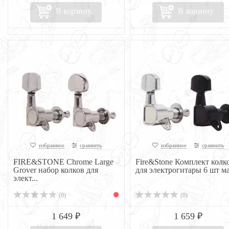
В корзину
В корзину
избранное
сравнить
избранное
сравнить
FIRE&STONE Chrome Large
Fire&Stone Комплект колк
Grover набор колков для
для электрогитары 6 шт ма.
элект...
(0)
(0)
1 649 ₽
1 659 ₽