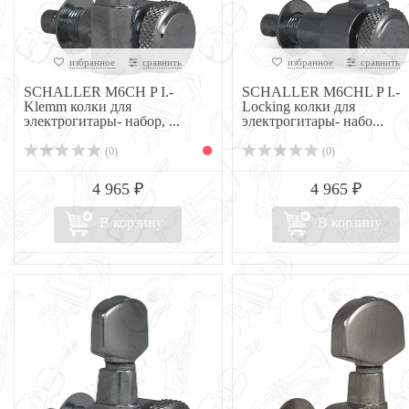
избранное
сравнить
избранное
сравнить
SCHALLER M6CH P I.-
SCHALLER M6CHL P I.-
Klemm колки для
Locking колки для
электрогитары- набор, ...
электрогитары- набо...
(0)
(0)
4 965 ₽
4 965 ₽
В корзину
В корзину