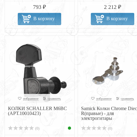
793 ₽
2 212 ₽
В корзину
В корзину
избранное
сравнить
избранное
сравнить
КОЛКИ SCHALLER M6BC
Samick Колки Chrome Diec
(АРТ.10010423)
R(правые) - для
электрогитары
(0)
(0)