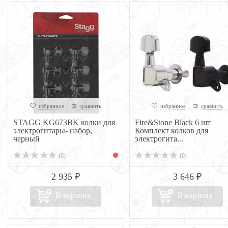
избранное
сравнить
избранное
сравнить
STAGG KG673BK колки для
Fire&Stone Black 6 шт
электрогитары- набор,
Комплект колков для
черный
электрогита...
(0)
(0)
2 935 ₽
3 646 ₽
В корзину
В корзину