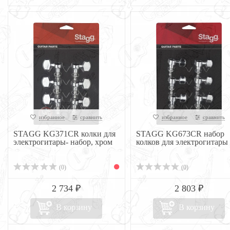
избранное
сравнить
избранное
сравнить
STAGG KG371CR колки для
STAGG KG673CR набор
электрогитары- набор, хром
колков для электрогитары
(0)
(0)
2 734 ₽
2 803 ₽
В корзину
В корзину