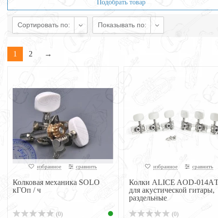
Подобрать товар
Сортировать по:
Показывать по:
1
2
→
избранное
сравнить
избранное
сравнить
Колковая механика SOLO
Колки ALICE AOD-014A
кГОп / ч
для акустической гитары,
раздельные
(0)
(0)