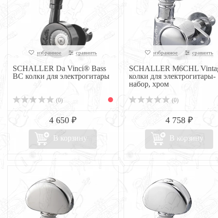
избранное
сравнить
избранное
сравнить
SCHALLER Da Vinci® Bass
SCHALLER M6CHL Vinta
BC колки для электрогитары
колки для электрогитары-
набор, хром
(0)
(0)
4 650 ₽
4 758 ₽
В корзину
В корзину