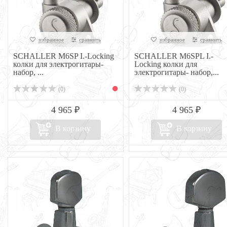
избранное
сравнить
избранное
сравнить
SCHALLER M6SP I.-Locking
SCHALLER M6SPL I.-
колки для электрогитары-
Locking колки для
набор, ...
электрогитары- набор,...
(0)
(0)
4 965 ₽
4 965 ₽
В корзину
В корзину