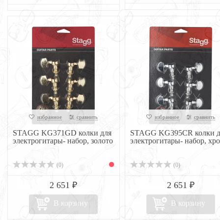
избранное
сравнить
избранное
сравнить
STAGG KG371GD колки для
STAGG KG395CR колки д
электрогитары- набор, золото
электрогитары- набор, хр
(0)
(0)
2 651 ₽
2 651 ₽
В корзину
В корзину