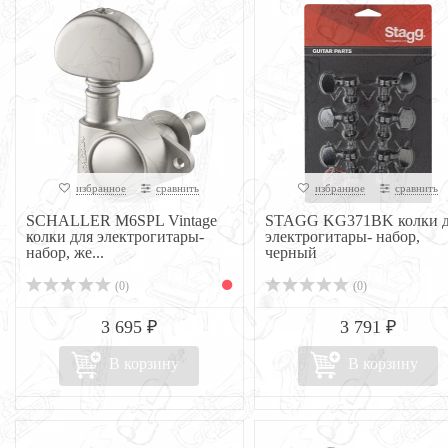
избранное
сравнить
избранное
сравнить
SCHALLER M6SPL Vintage
STAGG KG371BK колки д
колки для электрогитары-
электрогитары- набор,
набор, же...
черный
(0)
(0)
3 695 ₽
3 791 ₽
В корзину
В корзину