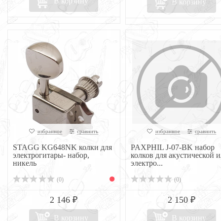
В корзину
В корзину
избранное
сравнить
избранное
сравнить
STAGG KG648NK колки для
PAXPHIL J-07-BK набор
электрогитары- набор,
колков для акустической 
никель
электро...
(0)
(0)
2 146 ₽
2 150 ₽
В корзину
В корзину