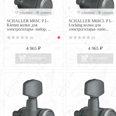
избранное
сравнить
избранное
сравнить
SCHALLER M6SC P I.-
SCHALLER M6SCL P I.-
Klemm колки для
Locking колки для
электрогитары- набор, ...
электрогитары- набо...
(0)
(0)
4 965 ₽
4 965 ₽
В корзину
В корзину