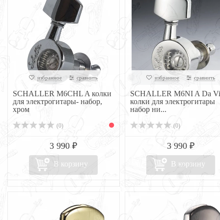
избранное
сравнить
избранное
сравнить
SCHALLER M6CHL A колки
SCHALLER M6NI A Da Vi
для электрогитары- набор,
колки для электрогитары
хром
набор ни...
(0)
(0)
3 990 ₽
3 990 ₽
В корзину
В корзину