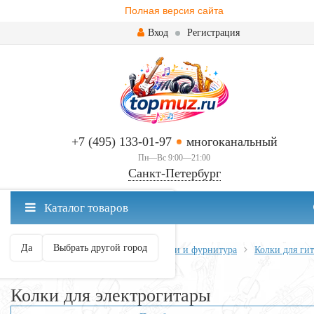
Полная версия сайта
Вход
Регистрация
+7 (495) 133-01-97
многоканальный
Пн—Вс 9:00—21:00
Санкт-Петербург
✖
Каталог товаров
Санкт-Петербург ваш город?
Да
Выбрать другой город
Главная
Всё для гитары
Запчасти и фурнитура
Колки для ги
Колки для электрогитары
Колки для электрогитары