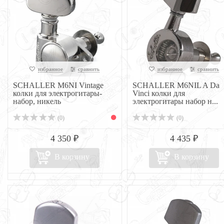
избранное
сравнить
избранное
сравнить
SCHALLER M6NI Vintage
SCHALLER M6NIL A Da
колки для электрогитары-
Vinci колки для
набор, никель
электрогитары набор н...
(0)
(0)
4 350 ₽
4 435 ₽
В корзину
В корзину