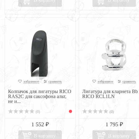
избранное
сравнить
избранное
сравнить
Колпачок для лигатуры RICO
Лигатура для кларнета Bb
RAS2C для саксофона альт,
RICO RCL1LN
не и...
(0)
(0)
1 552 ₽
1 795 ₽
В корзину
В корзину