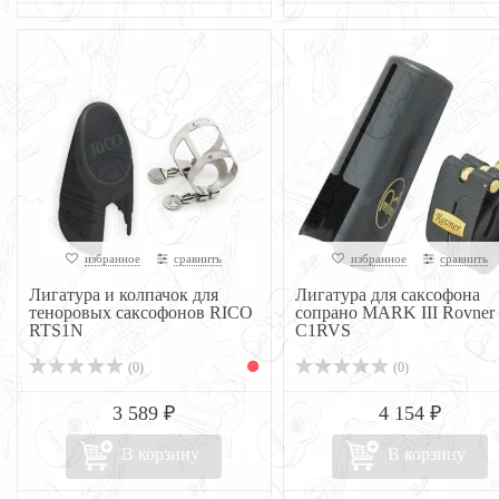
избранное
сравнить
избранное
сравнить
Лигатура и колпачок для
Лигатура для саксофона
теноровых саксофонов RICO
сопрано MARK III Rovner
RTS1N
C1RVS
(0)
(0)
3 589 ₽
4 154 ₽
В корзину
В корзину