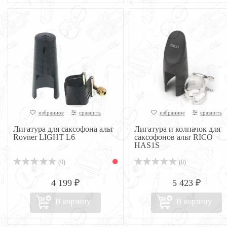
избранное
сравнить
избранное
сравнить
Лигатура для саксофона альт
Лигатура и колпачок для
Rovner LIGHT L6
саксофонов альт RICO
HAS1S
(0)
(0)
4 199 ₽
5 423 ₽
В корзину
В корзину