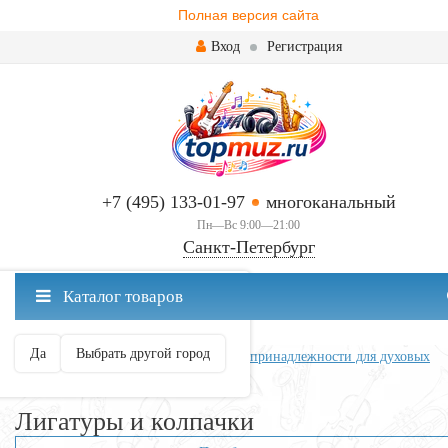
Полная версия сайта
Вход
Регистрация
+7 (495) 133-01-97
многоканальный
Пн—Вс 9:00—21:00
Санкт-Петербург
✖
Каталог товаров
Санкт-Петербург ваш город?
Да
Выбрать другой город
Главная
Духовые
Аксессуары и принадлежности для духовых
Лигатуры и колпачки
Лигатуры и колпачки