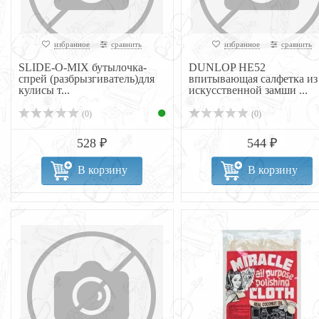
избранное
сравнить
избранное
сравнить
SLIDE-O-MIX бутылочка-
DUNLOP НЕ52
спрей (разбрызгиватель)для
впитывающая салфетка из
кулисы т...
искусственной замши ...
(0)
(0)
528 ₽
544 ₽
В корзину
В корзину