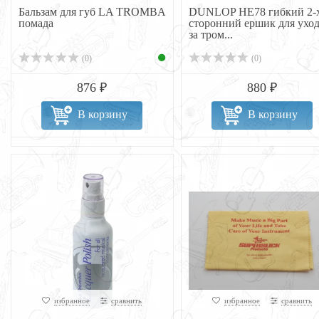
Бальзам для губ LA TROMBA
DUNLOP НЕ78 гибкий 2-
помада
сторонний ершик для уход
за тром...
(0)
(0)
876 ₽
880 ₽
В корзину
В корзину
избранное
сравнить
избранное
сравнить