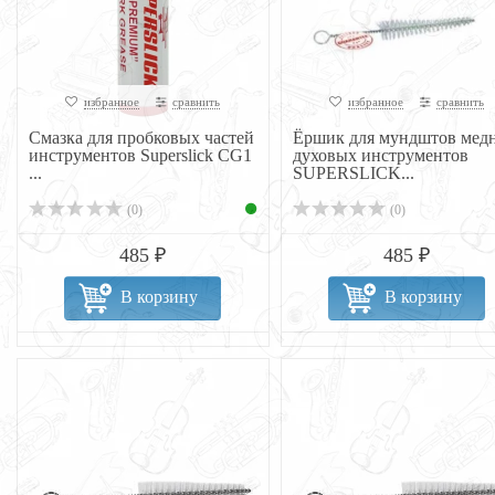
избранное
сравнить
избранное
сравнить
Смазка для пробковых частей
Ёршик для мундштов мед
инструментов Superslick CG1
духовых инструментов
...
SUPERSLICK...
(0)
(0)
485 ₽
485 ₽
В корзину
В корзину