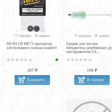
избранное
сравнить
избранное
сравнить
DUNLOP НЕ73 протектор
Ёршик для чистки
для большого пальца кларнет
мундштука деревянных ду
инструментов GE...
(0)
(0)
187 ₽
194 ₽
В корзину
В корзину