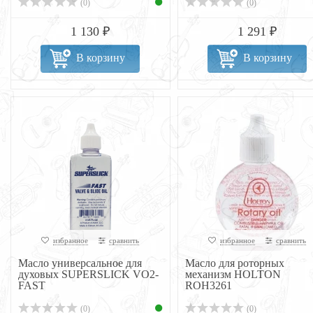
(0)
(0)
1 130 ₽
1 291 ₽
В корзину
В корзину
избранное
сравнить
избранное
сравнить
Масло универсальное для
Масло для роторных
духовых SUPERSLICK VO2-
механизм HOLTON
FAST
ROH3261
(0)
(0)