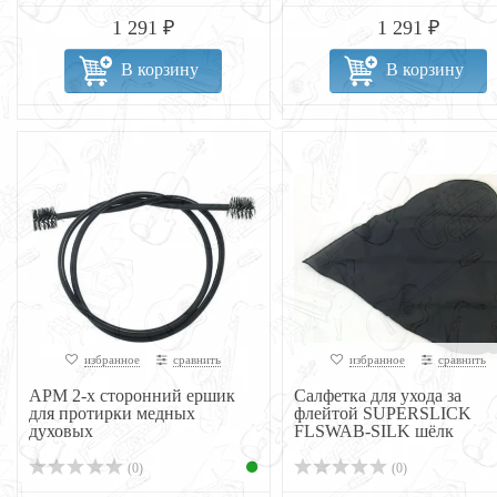
1 291 ₽
1 291 ₽
В корзину
В корзину
избранное
сравнить
избранное
сравнить
APM 2-х сторонний ершик
Салфетка для ухода за
для протирки медных
флейтой SUPERSLICK
духовых
FLSWAB-SILK шёлк
(0)
(0)