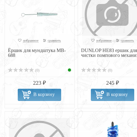
избранное
сравнить
избранное
сравнить
Ёршик для мундштука MB-
DUNLOP НЕ83 ершик для
688
чистки помпового механи
(0)
(0)
223 ₽
245 ₽
В корзину
В корзину