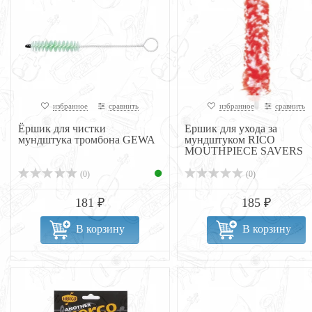
избранное
сравнить
избранное
сравнить
Ёршик для чистки
Ершик для ухода за
мундштука тромбона GEWA
мундштуком RICO
MOUTHPIECE SAVERS
(0)
(0)
181 ₽
185 ₽
В корзину
В корзину