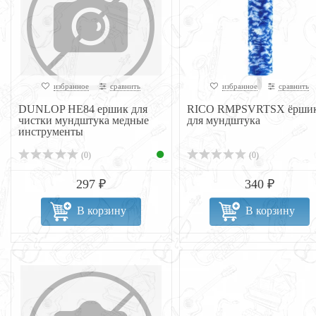
избранное
сравнить
избранное
сравнить
DUNLOP НЕ84 ершик для
RICO RMPSVRTSX ёрши
чистки мундштука медные
для мундштука
инструменты
(0)
(0)
297 ₽
340 ₽
В корзину
В корзину