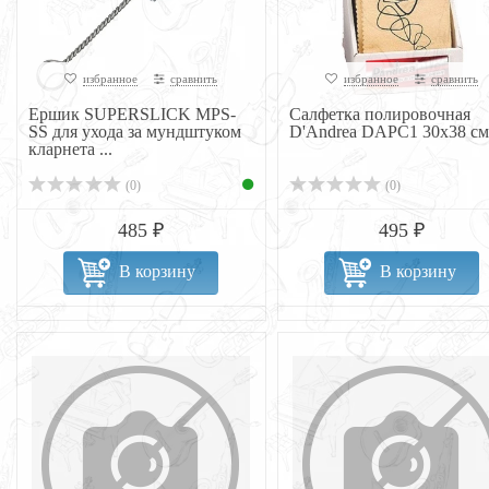
избранное
сравнить
избранное
сравнить
Ершик SUPERSLICK MPS-
Салфетка полировочная
SS для ухода за мундштуком
D'Andrea DAPC1 30х38 см
кларнета ...
(0)
(0)
485 ₽
495 ₽
В корзину
В корзину