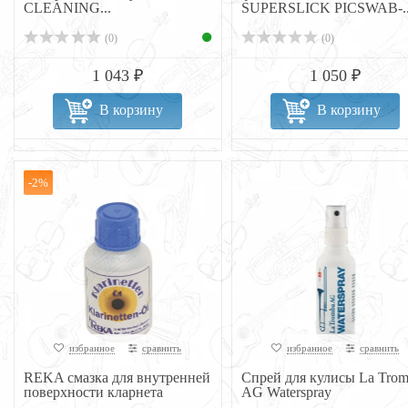
CLEANING...
SUPERSLICK PICSWAB-..
(0)
(0)
1 043 ₽
1 050 ₽
В корзину
В корзину
-2%
избранное
сравнить
избранное
сравнить
REKA смазка для внутренней
Спрей для кулисы La Tro
поверхности кларнета
AG Waterspray