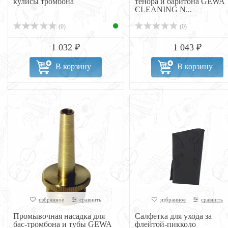
кулисы тромбона
тенора и баритона GEWA
CLEANING N...
(0)
(0)
1 032 ₽
1 043 ₽
В корзину
В корзину
избранное
сравнить
избранное
сравнить
Промывочная насадка для
Салфетка для ухода за
бас-тромбона и тубы GEWA
флейтой-пикколо