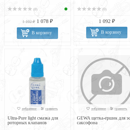
(0)
(0)
1 078 ₽
1 092 ₽
1 102 ₽
В корзину
В корзину
избранное
сравнить
избранное
сравнить
Ultra-Pure light смазка для
GEWA щетка-ершик для э
роторных клапанов
саксофона