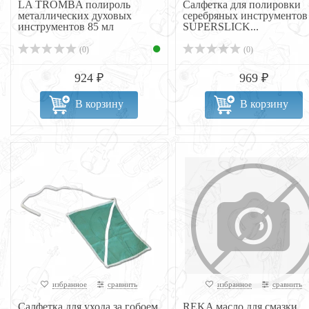
LA TROMBA полироль
Салфетка для полировки
металлических духовых
серебряных инструментов
инструментов 85 мл
SUPERSLICK...
(0)
(0)
924 ₽
969 ₽
В корзину
В корзину
избранное
сравнить
избранное
сравнить
Салфетка для ухода за гобоем
REKA масло для смазки