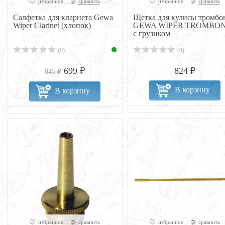
избранное
сравнить
избранное
сравнить
Салфетка для кларнета Gewa
Щетка для кулисы тромбо
Wiper Clarinet (хлопок)
GEWA WIPER TROMBO
с грузиком
(0)
(0)
699 ₽
824 ₽
845 ₽
В корзину
В корзину
избранное
сравнить
избранное
сравнить