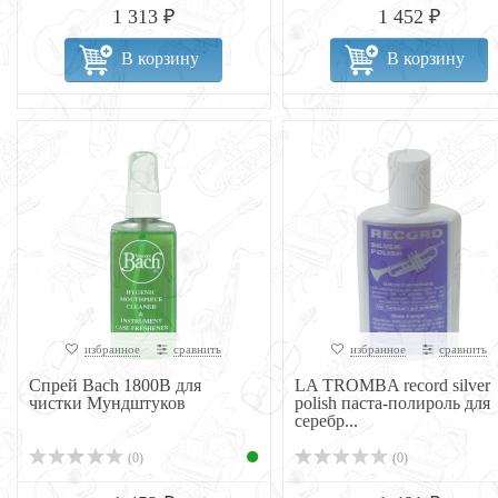
1 313 ₽
1 452 ₽
В корзину
В корзину
избранное
сравнить
избранное
сравнить
Спрей Bach 1800B для
LA TROMBA record silver
чистки Мундштуков
polish паста-полироль для
серебр...
(0)
(0)