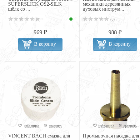
SUPERSLICK OS2-SILK
механики деревянных
шёлк со ...
духовых инструм...
(0)
(0)
969 ₽
988 ₽
В корзину
В корзину
избранное
сравнить
избранное
сравнить
VINCENT BACH смазка для
Промывочная насадка для