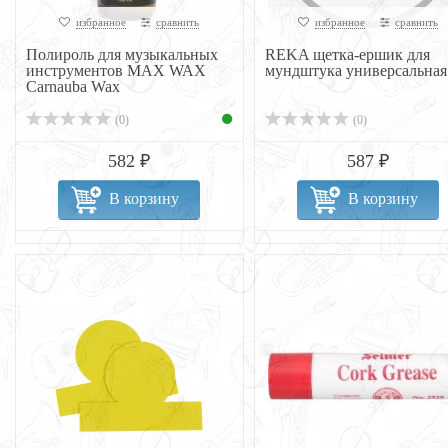
избранное
сравнить
избранное
сравнить
Полироль для музыкальных
REKA щетка-ершик для
инструментов MAX WAX
мундштука универсальная
Carnauba Wax
(0)
(0)
582 ₽
587 ₽
В корзину
В корзину