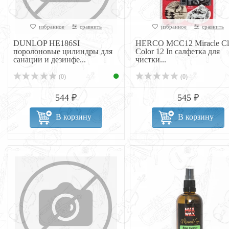
избранное
сравнить
избранное
сравнить
DUNLOP НЕ186SI
HERCO MCC12 Miracle Cl
поролоновые цилиндры для
Color 12 In салфетка для
санации и дезинфе...
чистки...
(0)
(0)
544 ₽
545 ₽
В корзину
В корзину