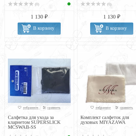
(0)
(0)
1 130 ₽
1 130 ₽
В корзину
В корзину
избранное
сравнить
избранное
сравнить
Cалфетка для ухода за
Комплект салфеток для
кларнетом SUPERSLICK
духовых MIYAZAWA
MCSWAB-SS