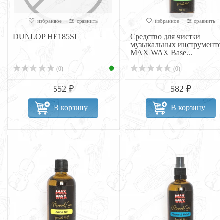
избранное
сравнить
избранное
сравнить
DUNLOP НЕ185SI
Средство для чистки
музыкальных инструмент
MAX WAX Base...
(0)
(0)
552 ₽
582 ₽
В корзину
В корзину