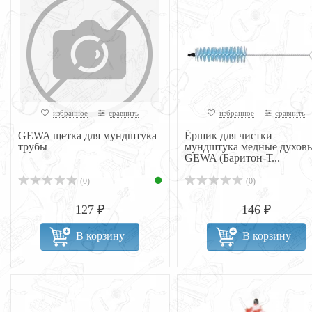
избранное
сравнить
избранное
сравнить
GEWA щетка для мундштука
Ёршик для чистки
трубы
мундштука медные духов
GEWA (Баритон-Т...
(0)
(0)
127 ₽
146 ₽
В корзину
В корзину