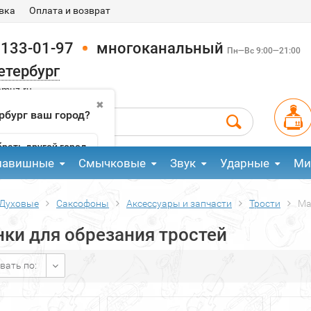
вка
Оплата и возврат
 133-01-97
многоканальный
Пн—Вс 9:00—21:00
етербург
pmuz.ru
✖
рбург ваш город?
рать другой город
лавишные
Смычковые
Звук
Ударные
Ми
Духовые
Саксофоны
Аксессуары и запчасти
Трости
Ма
ки для обрезания тростей
вать по: