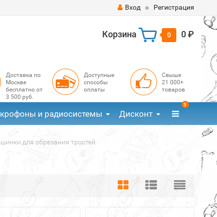
Вход
Регистрация
Корзина
0 ₽
0
Доставка по
Доступные
Свыше
Москве
способы
21 000+
бесплатно от
оплаты
товаров
3 500 руб.
3
крофоны и радиосистемы
Дисконт
шинки для обрезания тростей