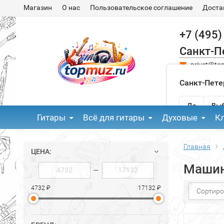
Магазин
О нас
Пользовательское соглашение
Доста
+7 (495)
Санкт-П
privet@to
Санкт-Пете
Да
Выб
Гитары
Всё для гитары
Духовые
К
Главная
ЦЕНА:
Машин
—
4732 ₽
17132 ₽
Сортиро