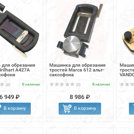
 для обрезания
Машинка для обрезания
Машин
rilhart A427A
тростей Marca 612 альт-
трост
софона
саксофона
VANDO
В наличии
В наличии
(0)
(0)
6 949 ₽
8 986 ₽
В корзину
В корзину