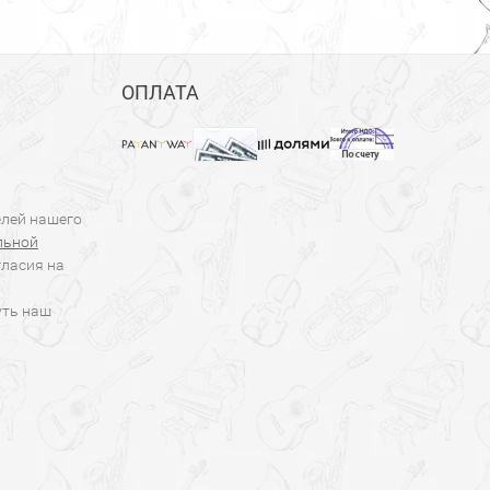
ОПЛАТА
елей нашего
льной
гласия на
уть наш