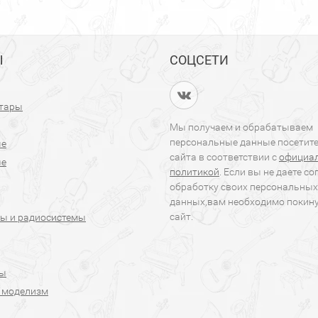
Ы
СОЦСЕТИ
итары
Мы получаем и обрабатываем
персональные данные посетит
ые
сайта в соответствии с
официа
ые
политикой
. Если вы не даете со
обработку своих персональных
данных,вам необходимо покин
сайт.
ы и радиосистемы
ры
 моделизм