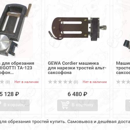
 для обрезания
GEWA Cordier машинка
Машин
RIGOTTI TA-123
для нарезки тростей альт-
трост
офон...
саксофона
саксо
Нет в наличии
Нет в наличии
(0)
(0)
5 128 ₽
6 480 ₽
В корзину
В корзину
ля обрезания тростей купить. Самовывоз и дешёвая доста