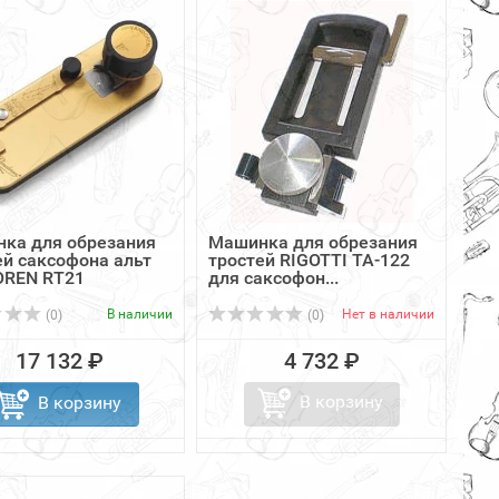
ка для обрезания
Машинка для обрезания
ей саксофона альт
тростей RIGOTTI TA-122
REN RT21
для саксофон...
В наличии
Нет в наличии
(0)
(0)
17 132 ₽
4 732 ₽
В корзину
В корзину