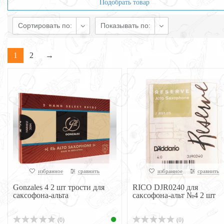
Подобрать товар
Сортировать по:
Показывать по:
1
2
→
избранное
сравнить
избранное
сравнить
Gonzales 4 2 шт трости для
RICO DJR0240 для
саксофона-альта
саксофона-альт №4 2 шт
(0)
(0)