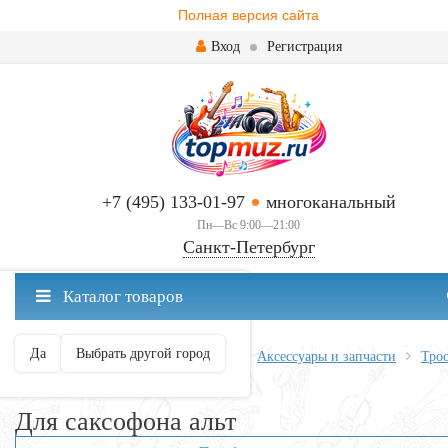
Полная версия сайта
Вход
Регистрация
+7 (495) 133-01-97
многоканальный
Пн—Вс 9:00—21:00
Санкт-Петербург
✖
Каталог товаров
Санкт-Петербург ваш город?
Да
Выбрать другой город
Главная
Духовые
Саксофоны
Аксессуары и запчасти
Тро
Для саксофона альт
Для саксофона альт