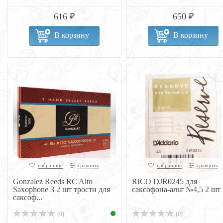
616 ₽
650 ₽
В корзину
В корзину
избранное
сравнить
избранное
сравнить
Gonzalez Reeds RC Alto
RICO DJR0245 для
Saxophone 3 2 шт трости для
саксофона-альт №4,5 2 шт
саксоф...
(0)
(0)