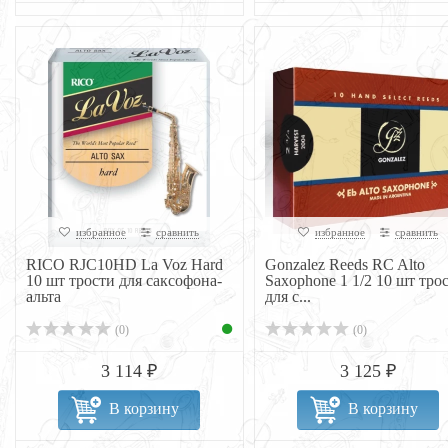
избранное
сравнить
избранное
сравнить
RICO RJC10HD La Voz Hard
Gonzalez Reeds RC Alto
10 шт трости для саксофона-
Saxophone 1 1/2 10 шт тро
альта
для с...
(0)
(0)
3 114 ₽
3 125 ₽
В корзину
В корзину