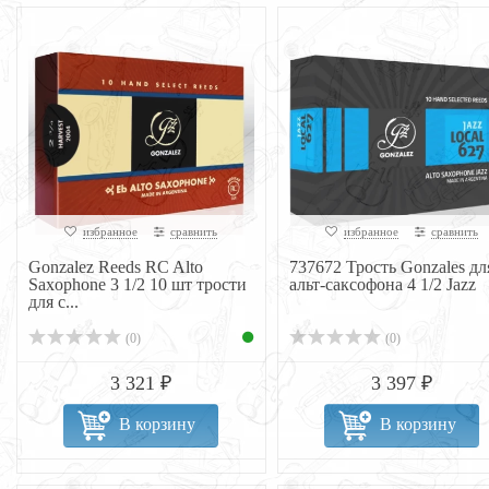
избранное
сравнить
избранное
сравнить
Gonzalez Reeds RC Alto
737672 Трость Gonzales дл
Saxophone 3 1/2 10 шт трости
альт-саксофона 4 1/2 Jazz
для с...
(0)
(0)
3 321 ₽
3 397 ₽
В корзину
В корзину