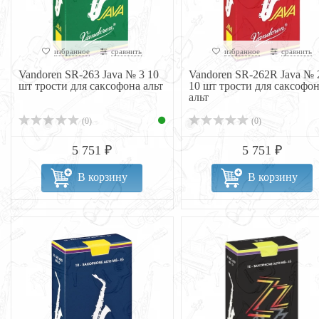
избранное
сравнить
избранное
сравнить
Vandoren SR-263 Java № 3 10
Vandoren SR-262R Java № 
шт трости для саксофона альт
10 шт трости для саксофо
альт
(0)
(0)
5 751 ₽
5 751 ₽
В корзину
В корзину