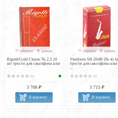
избранное
сравнить
избранное
сравнить
Rigotti/Gold Classic № 2,5 10
Vandoren SR-264R (№ 4) Ja
шт трости для саксофона альт
трости для саксофона-альт
...
(0)
(0)
3 708 ₽
3 715 ₽
В корзину
В корзину