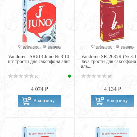
избранное
сравнить
избранное
сравнить
Vandoren JSR613 Juno № 3 10
Vandoren SR-2635R (№ 3-1
шт трости для саксофона альт
Java трости для саксофона
аль...
(0)
(0)
4 074 ₽
4 134 ₽
В корзину
В корзину