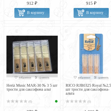
912 ₽
915 ₽
В корзину
В корзину
избранное
сравнить
избранное
сравнить
Heriz Music MAR-30 № 3 5 шт
RICO RJB0325 Royal №2,5
трости для саксофона альт
шт трости для саксофона-
альта
(0)
(0)