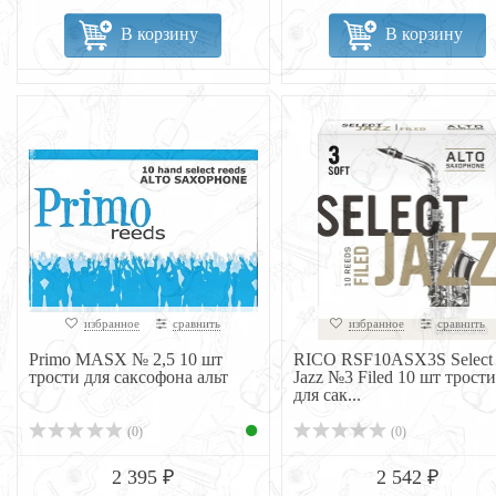
В корзину
В корзину
избранное
сравнить
избранное
сравнить
Primo MASX № 2,5 10 шт
RICO RSF10ASX3S Select
трости для саксофона альт
Jazz №3 Filed 10 шт трости
для сак...
(0)
(0)
2 395 ₽
2 542 ₽