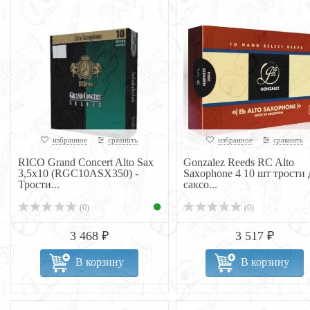
избранное
сравнить
избранное
сравнить
RICO Grand Concert Alto Sax
Gonzalez Reeds RC Alto
3,5x10 (RGC10ASX350) -
Saxophone 4 10 шт трости 
Трости...
саксо...
(0)
(0)
3 468 ₽
3 517 ₽
В корзину
В корзину