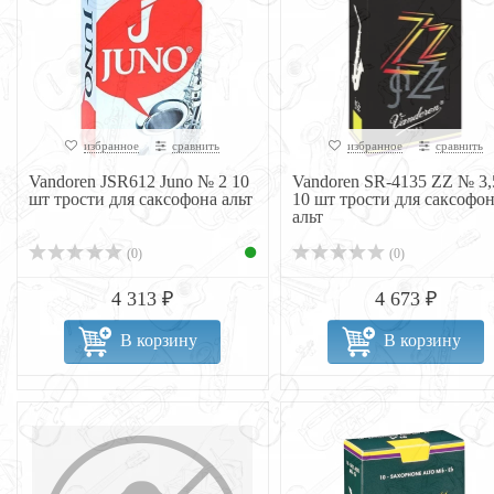
избранное
сравнить
избранное
сравнить
Vandoren JSR612 Juno № 2 10
Vandoren SR-4135 ZZ № 3,
шт трости для саксофона альт
10 шт трости для саксофо
альт
(0)
(0)
4 313 ₽
4 673 ₽
В корзину
В корзину