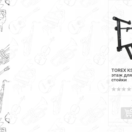
TOREX KS
этаж дл
стойки