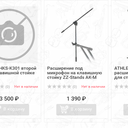
HKS-K301 второй
Расширение под
ATHLE
лавишной стойке
микрофон на клавишную
расши
стойку ZZ-Stands AK-M
для ст
Нет в наличии
Нет в наличии
(0)
(0)
3 500 ₽
1 390 ₽
В корзину
В корзину