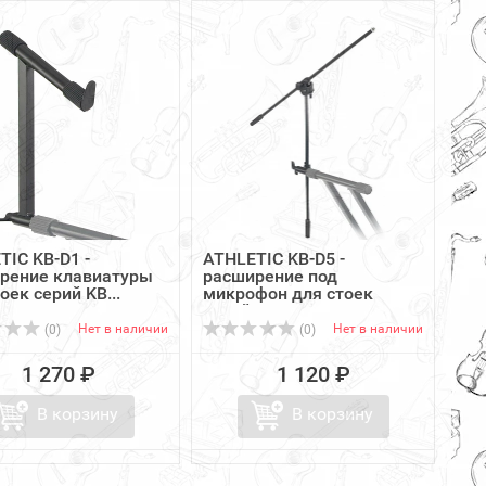
TIC KB-D1 -
ATHLETIC KB-D5 -
рение клавиатуры
расширение под
оек серий KB...
микрофон для стоек
серий ...
Нет в наличии
Нет в наличии
(0)
(0)
1 270 ₽
1 120 ₽
В корзину
В корзину