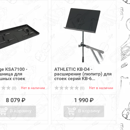
ge KSA7100 -
ATHLETIC KB-D4 -
шница для
расширение (пюпитр) для
шных стоек
стоек серий KB-6...
Нет в наличии
Нет в наличии
(0)
(0)
8 079 ₽
1 990 ₽
В корзину
В корзину