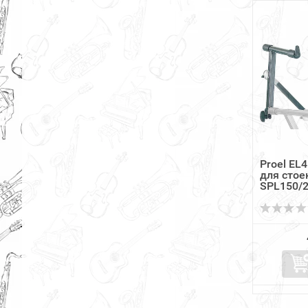
Proel EL
для стое
SPL150/