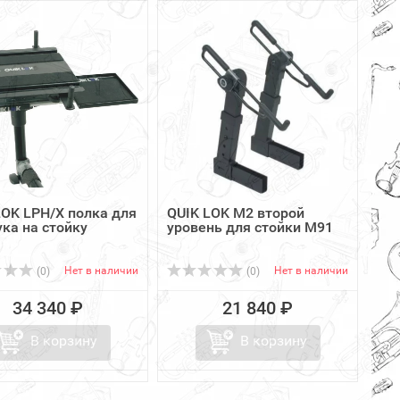
LOK LPH/X полка для
QUIK LOK M2 второй
ука на стойку
уровень для стойки M91
Нет в наличии
Нет в наличии
(0)
(0)
34 340 ₽
21 840 ₽
В корзину
В корзину