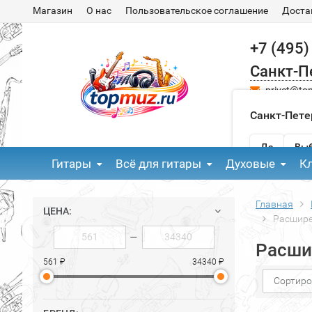
Магазин
О нас
Пользовательское соглашение
Доста
+7 (495)
Санкт-П
privet@to
Санкт-Пете
Да
Выб
Гитары
Всё для гитары
Духовые
К
Главная
ЦЕНА:
Расшире
—
Расши
561 ₽
34340 ₽
Сортиро