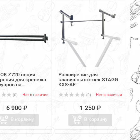
LOK Z720 опция
Расширение для
рения для крепежа
клавишных стоек STAGG
уаров на...
KXS-AE
Нет в наличии
Нет в наличии
(0)
(0)
6 900 ₽
1 250 ₽
В корзину
В корзину