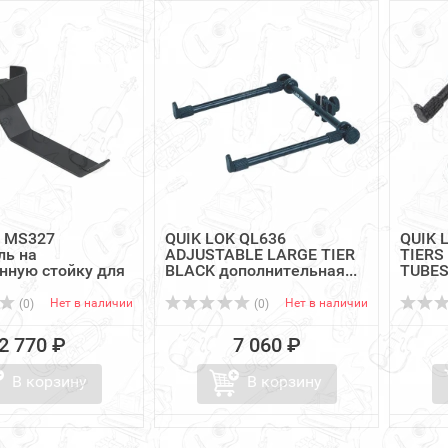
K MS327
QUIK LOK QL636
QUIK 
ль на
ADJUSTABLE LARGE TIER
TIERS
нную стойку для
BLACK дополнительная...
TUBES)
ов
Нет в наличии
Нет в наличии
(0)
(0)
2 770 ₽
7 060 ₽
В корзину
В корзину