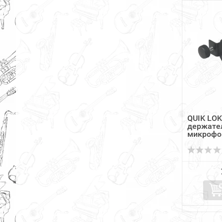
QUIK LO
держате
микрофо
наушник