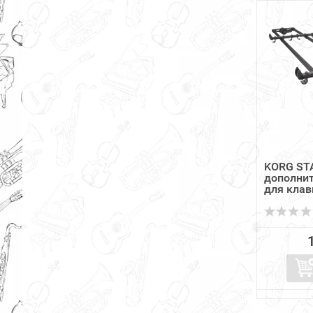
KORG STA
дополнит
для клав
ST...