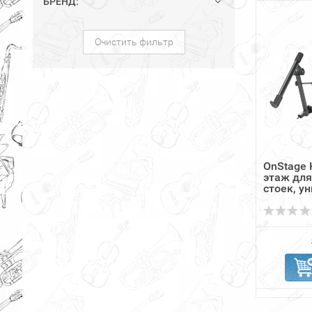
БРЕНД:
Очистить фильтр
OnStage 
этаж дл
стоек, ун