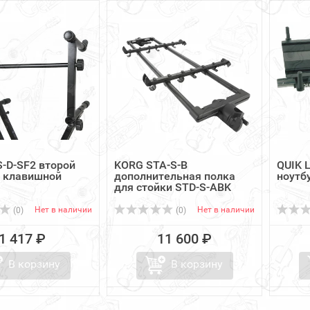
-D-SF2 второй
KORG STA-S-B
QUIK 
я клавишной
дополнительная полка
ноутб
для стойки STD-S-ABK
Нет в наличии
Нет в наличии
(0)
(0)
1 417 ₽
11 600 ₽
В корзину
В корзину