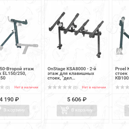
450-Второй этаж
OnStage KSA8000 - 2-й
Proel 
к EL150/250,
этаж для клавишных
стоек
250
стоек, "дел...
KB100
Нет в наличии
Нет в наличии
(0)
(0)
4 190 ₽
5 606 ₽
В корзину
В корзину