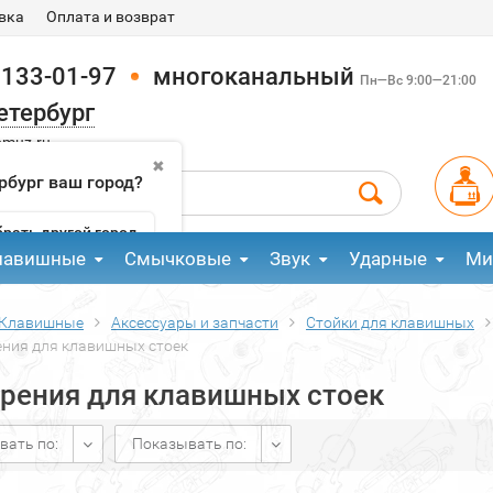
вка
Оплата и возврат
 133-01-97
многоканальный
Пн—Вс 9:00—21:00
етербург
pmuz.ru
✖
рбург ваш город?
рать другой город
лавишные
Смычковые
Звук
Ударные
Ми
Клавишные
Аксессуары и запчасти
Стойки для клавишных
ния для клавишных стоек
рения для клавишных стоек
вать по:
Показывать по: