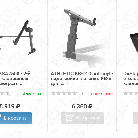
KSA7500 - 2-й
ATHLETIC KB-D10 antracyt -
OnSta
я клавишных
надстройка к стойке KB-S,
столе
иверсал...
для ...
клави
В наличии
Нет в наличии
(0)
(0)
5 919 ₽
6 360 ₽
В корзину
В корзину