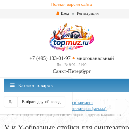
Полная версия сайта
Вход
Регистрация
+7 (495) 133-01-97
многоканальный
Пн—Вс 9:00—21:00
Санкт-Петербург
✖
Каталог товаров
Санкт-Петербург ваш город?
Да
Выбрать другой город
Главная
Клавишные
Аксессуары и запчасти
Стойки для клавишных
Для синтезаторов (металл)
V и Y-образные стойки для синтезаторов и других клавишных
V и Y-образные стойки для синтезато