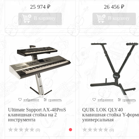
25 974 ₽
26 456 ₽
В корзину
В корзину
избранное
сравнить
избранное
сравнить
Ultimate Support AX-48ProS
QUIK LOK QLY40
клавишная стойка на 2
клавишная стойка Y-форм
инструмента
универсальная
(0)
(0)