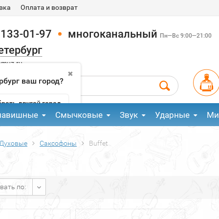
вка
Оплата и возврат
 133-01-97
многоканальный
Пн—Вс 9:00—21:00
етербург
pmuz.ru
✖
рбург ваш город?
рать другой город
лавишные
Смычковые
Звук
Ударные
Ми
Духовые
Саксофоны
Buffet
вать по: