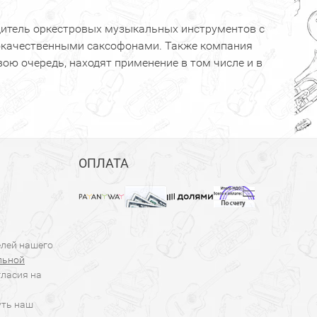
одитель оркестровых музыкальных инструментов с
кокачественными саксофонами. Также компания
вою очередь, находят применение в том числе и в
ОПЛАТА
елей нашего
льной
гласия на
уть наш