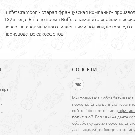
Buffet Crampon - старая французская компания- произв
1825 года. В наше время Buffet знаменита своими высо
известна своими многочисленными ноу-хау, которые, в с
производстве саксофонов.
Ы
СОЦСЕТИ
итары
Мы получаем и обрабатываем
персональные данные посетит
ые
сайта в соответствии с
официа
ые
политикой
. Если вы не даете со
обработку своих персональных
данных,вам необходимо покин