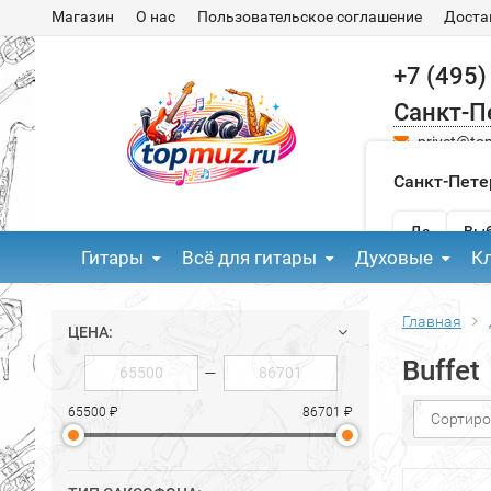
Магазин
О нас
Пользовательское соглашение
Доста
+7 (495)
Санкт-П
privet@to
Санкт-Пете
Да
Выб
Гитары
Всё для гитары
Духовые
К
Главная
ЦЕНА:
Buffet
—
65500 ₽
86701 ₽
Сортиро