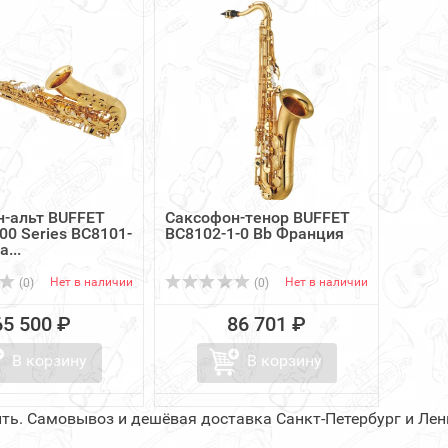
-альт BUFFET
Саксофон-тенор BUFFET
00 Series BC8101-
BC8102-1-0 Bb Франция
...
Нет в наличии
Нет в наличии
(0)
(0)
65 500 ₽
86 701 ₽
В корзину
В корзину
пить. Самовывоз и дешёвая доставка Санкт-Петербург и Ле