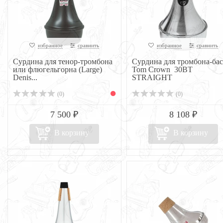
избранное
сравнить
избранное
сравнить
Сурдина для тенор-тромбона
Сурдина для тромбона-бас
или флюгельгорна (Large)
Tom Crown 30BT
Denis...
STRAIGHT
(0)
(0)
7 500 ₽
8 108 ₽
В корзину
В корзину