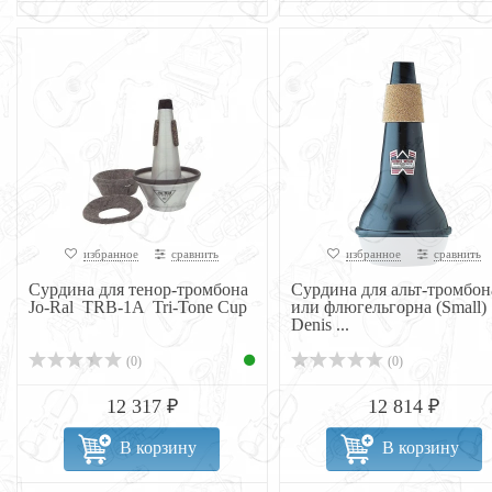
избранное
сравнить
избранное
сравнить
Сурдина для тенор-тромбона
Сурдина для альт-тромбон
Jo-Ral TRB-1A Tri-Tone Cup
или флюгельгорна (Small)
Denis ...
(0)
(0)
12 317 ₽
12 814 ₽
В корзину
В корзину