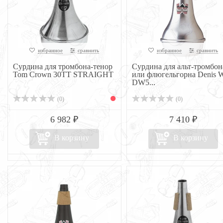
избранное
сравнить
избранное
сравнить
Сурдина для тромбона-тенор
Сурдина для альт-тромбон
Tom Crown 30TT STRAIGHT
или флюгельгорна Denis W
DW5...
(0)
(0)
6 982 ₽
7 410 ₽
В корзину
В корзину