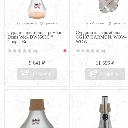
избранное
сравнить
избранное
сравнить
Сурдина для тенор-тромбона
Сурдина для тромбона
Denis Wick DW5505С “
CG197 HARMON, WOW-
Cooper Bo...
WOW
(0)
(0)
9 641 ₽
11 556 ₽
В корзину
В корзину