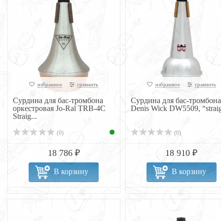
избранное
сравнить
избранное
сравнить
Сурдина для бас-тромбона
Сурдина для бас-тромбона
оркестровая Jo-Ral TRB-4C
Denis Wick DW5509, “strai
Straig...
(0)
(0)
18 786 ₽
18 910 ₽
В корзину
В корзину