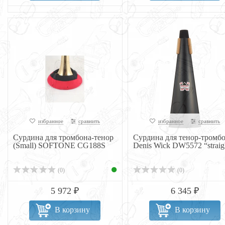
избранное
сравнить
избранное
сравнить
Сурдина для тромбона-тенор
Сурдина для тенор-тромб
(Small) SOFTONE CG188S
Denis Wick DW5572 “straig
(0)
(0)
5 972 ₽
6 345 ₽
В корзину
В корзину