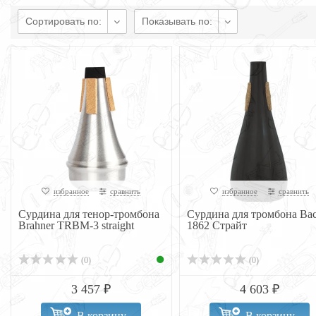
Сортировать по:
Показывать по:
избранное
сравнить
избранное
сравнить
Сурдина для тенор-тромбона
Сурдина для тромбона Ba
Brahner TRBM-3 straight
1862 Страйт
(0)
(0)
3 457 ₽
4 603 ₽
В корзину
В корзину