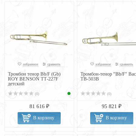
избранное
сравнить
избранное
сравнить
Тромбон тенор Bb/F (Gb)
Тромбон-тенор "Bb/F" Bac
ROY BENSON ТТ-227F
TB-503B
детский
(0)
(0)
81 616 ₽
95 821 ₽
В корзину
В корзину