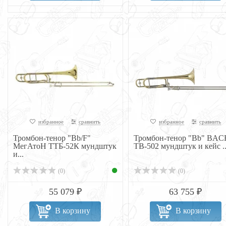
избранное
сравнить
избранное
сравнить
Тромбон-тенор "Bb/F"
Тромбон-тенор "Bb" BAC
МегАтоН ТТБ-52К мундштук
TB-502 мундштук и кейс ..
и...
(0)
(0)
55 079 ₽
63 755 ₽
В корзину
В корзину