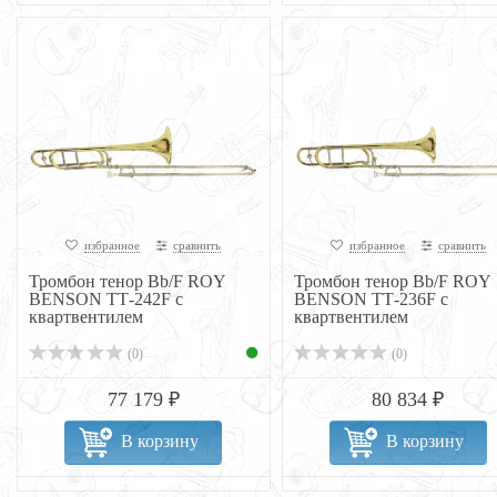
избранное
сравнить
избранное
сравнить
Тромбон тенор Bb/F ROY
Тромбон тенор Bb/F ROY
BENSON ТТ-242F с
BENSON ТТ-236F с
квартвентилем
квартвентилем
(0)
(0)
77 179 ₽
80 834 ₽
В корзину
В корзину