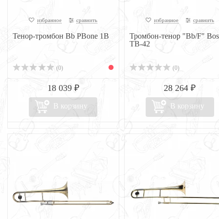
избранное
сравнить
избранное
сравнить
Тенор-тромбон Bb PBone 1B
Тромбон-тенор "Bb/F" Bos
TB-42
(0)
(0)
18 039 ₽
28 264 ₽
В корзину
В корзину