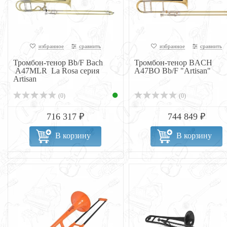
избранное
сравнить
избранное
сравнить
Тромбон-тенор Bb/F Bach
Тромбон-тенор BACH
A47MLR La Rosa серия
A47BO Bb/F "Artisan"
Artisan
(0)
(0)
716 317 ₽
744 849 ₽
В корзину
В корзину