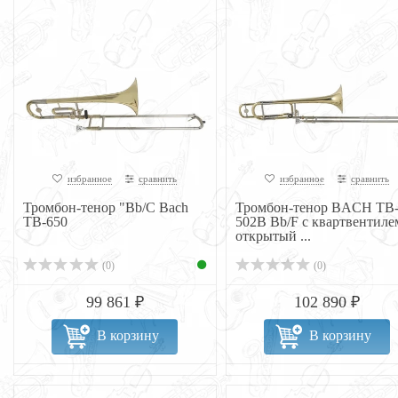
избранное
сравнить
избранное
сравнить
Тромбон-тенор "Bb/С Bach
Тромбон-тенор BACH TB
TB-650
502B Bb/F с квартвентиле
открытый ...
(0)
(0)
99 861 ₽
102 890 ₽
В корзину
В корзину