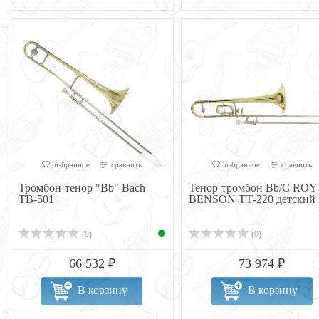
избранное
сравнить
избранное
сравнить
Тромбон-тенор "Bb" Bach
Тенор-тромбон Bb/C ROY
TB-501
BENSON ТТ-220 детский
(0)
(0)
66 532 ₽
73 974 ₽
В корзину
В корзину