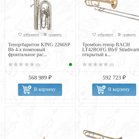
избранное
сравнить
избранное
сравнить
Тенор/баритон KING 2266SP
Тромбон-тенор BACH
Bb 4-х помповый
LT42BOFG Bb/F Stradivariu
фронтальное рас...
открытый к...
(0)
(0)
568 989 ₽
592 723 ₽
В корзину
В корзину