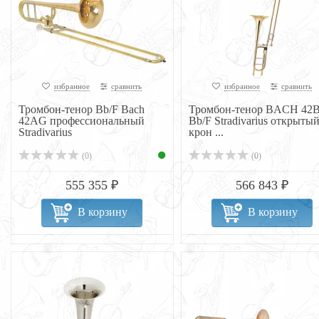
избранное
сравнить
избранное
сравнить
Тромбон-тенор Bb/F Bach
Тромбон-тенор BACH 42
42AG профессиональный
Bb/F Stradivarius открыты
Stradivarius
крон ...
(0)
(0)
555 355 ₽
566 843 ₽
В корзину
В корзину