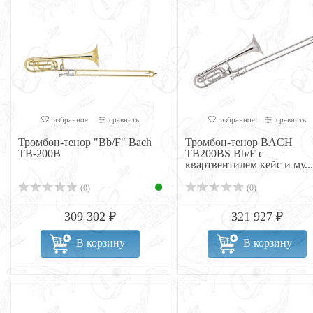
избранное
сравнить
избранное
сравнить
Тромбон-тенор "Bb/F" Bach
Тромбон-тенор BACH
TB-200B
TB200BS Bb/F с
квартвентилем кейс и му...
(0)
(0)
309 302 ₽
321 927 ₽
В корзину
В корзину