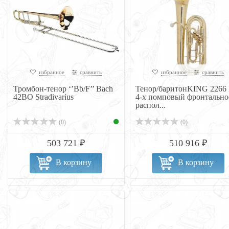
избранное
сравнить
избранное
сравнить
Тромбон-тенор ‘’Bb/F’’ Bach
Тенор/баритонKING 2266
42BO Stradivarius
4-х помповый фронтально
распол...
(0)
(0)
503 721 ₽
510 916 ₽
В корзину
В корзину