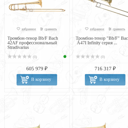
избранное
сравнить
избранное
сравнить
Тромбон-тенор Bb/F Bach
Тромбон-тенор "Bb/F" Bac
42AF профессиональный
A47I Infinity серия ...
Stradivarius
(0)
(0)
605 979 ₽
716 317 ₽
В корзину
В корзину