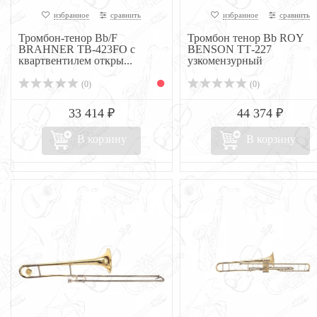
избранное
сравнить
избранное
сравнить
Тромбон-тенор Bb/F
Тромбон тенор Bb ROY
BRAHNER TB-423FO c
BENSON ТТ-227
квартвентилем откры...
узкомензурный
(0)
(0)
33 414 ₽
44 374 ₽
В корзину
В корзину