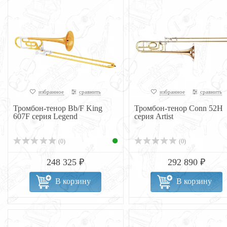
избранное
сравнить
избранное
сравнить
Тромбон-тенор Bb/F King
Тромбон-тенор Conn 52H
607F серия Legend
серия Artist
(0)
(0)
248 325 ₽
292 890 ₽
В корзину
В корзину