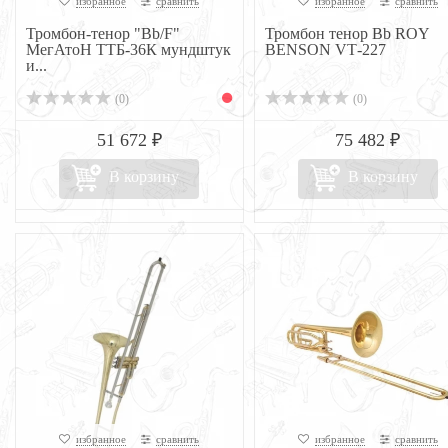
избранное
сравнить
избранное
сравнить
Тромбон-тенор "Bb/F"
Тромбон тенор Bb ROY
МегАтоН ТТБ-36К мундштук
BENSON VТ-227
и...
(0)
(0)
51 672 ₽
75 482 ₽
В корзину
В корзину
избранное
сравнить
избранное
сравнить