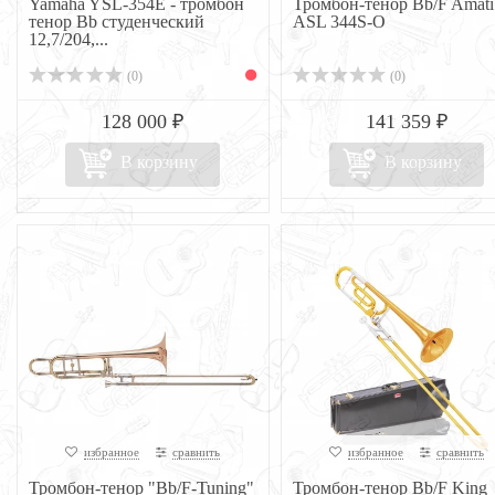
Yamaha YSL-354E - тромбон
Тромбон-тенор Bb/F Amati
тенор Bb студенческий
ASL 344S-O
12,7/204,...
(0)
(0)
128 000 ₽
141 359 ₽
В корзину
В корзину
избранное
сравнить
избранное
сравнить
Тромбон-тенор "Bb/F-Tuning"
Тромбон-тенор Bb/F King