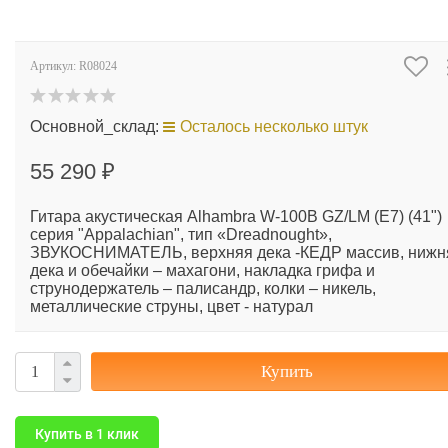
Артикул:
R08024
Основной_склад:
Осталось несколько штук
55 290 ₽
Гитара акустическая Alhambra W-100B GZ/LM (E7) (41")
серия "Appalachian", тип «Dreadnought»,
ЗВУКОСНИМАТЕЛЬ, верхняя дека -КЕДР массив, нижн
дека и обечайки – махагони, накладка грифа и
струнодержатель – палисандр, колки – никель,
металлические струны, цвет - натурал
Купить
Купить в 1 клик