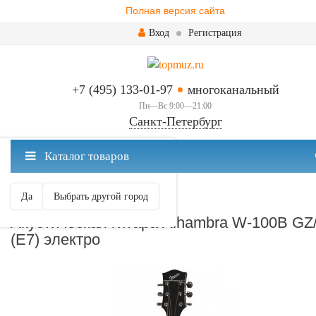
Полная версия сайта
Вход
Регистрация
+7 (495) 133-01-97
многоканальный
Пн—Вс 9:00—21:00
Санкт-Петербург
✖
Каталог товаров
Санкт-Петербург ваш город?
Да
Выбрать другой город
ЭЛЕКТРОАКУСТИЧЕСКИЕ
Акустическая гитара Alhambra W-100B GZ
(E7) электро