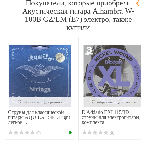
Покупатели, которые приобрели
Акустическая гитара Alhambra W-
100B GZ/LM (E7) электро, также
купили
избранное
сравнить
избранное
сравнить
Струны для классической
D'Addario EXL115/3D -
гитары AQUILA 158C, Light-
струны для электрогитары,
легкое ...
комплекта
(0)
(0)