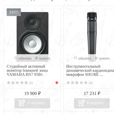
ХИТ!
избранное
сравнить
избранное
сравнить
Студийный активный
Инструментальный
монитор ближней зоны
динамический кардиоидн
YAMAHA HS7 95Вт
микрофон SHURE ...
(0)
(0)
19 900 ₽
17 231 ₽
В корзину
В корзину