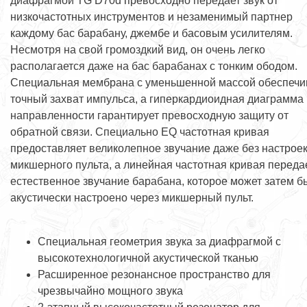
диафрагмой TG D70d превосходно передает звук от
низкочастотных инструментов и незаменимый партнер
каждому бас барабану, джембе и басовым усилителям.
Несмотря на свой громоздкий вид, он очень легко
располагается даже на бас барабанах с тонким ободом.
Специальная мембрана с уменьшенной массой обеспечи
точный захват импульса, а гиперкардиоидная диаграмма
направленности гарантирует превосходную защиту от
обратной связи. Специально EQ частотная кривая
предоставляет великолепное звучание даже без настрое
микшерного пульта, а линейная частотная кривая переда
естественное звучание барабана, которое может затем б
акустически настроено через микшерный пульт.
Специальная геометрия звука за диафрагмой с
высокотехнологичной акустической тканью
Расширенное резонансное пространство для
чрезвычайно мощного звука