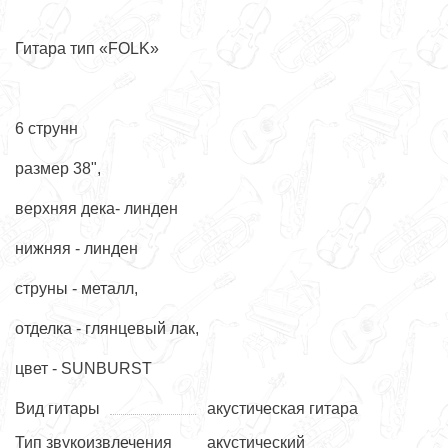
Гитара тип «FOLK»
6 струнн
размер 38",
верхняя дека- линден
нижняя - линден
струны - металл,
отделка - глянцевый лак,
цвет - SUNBURST
Вид гитары
акустическая гитара
Тип звукоизвлечения
акустический