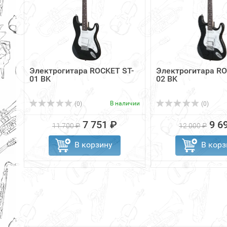
Электрогитара ROCKET ST-
Электрогитара RO
01 BK
02 BK
В наличии
(0)
(0)
7 751 ₽
9 6
11 700 ₽
12 000 ₽
В корзину
В корз