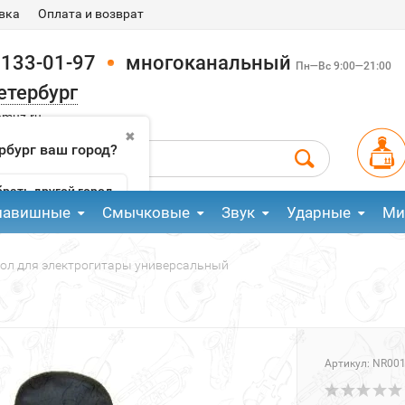
вка
Оплата и возврат
 133-01-97
многоканальный
Пн—Вс 9:00—21:00
етербург
pmuz.ru
✖
рбург ваш город?
рать другой город
лавишные
Смычковые
Звук
Ударные
Ми
ол для электрогитары универсальный
Артикул:
NR00