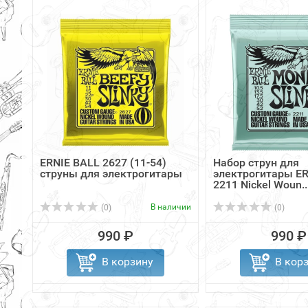
ERNIE BALL 2627 (11-54)
Набор струн для
струны для электрогитары
электрогитары ER
2211 Nickel Woun..
В наличии
(0)
(0)
990 ₽
990 ₽
В корзину
В кор