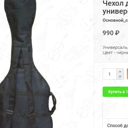
Чехол 
униве
Основной_с
990 ₽
Универсаль
Цвет - чёрн
Купить в 
Способ д