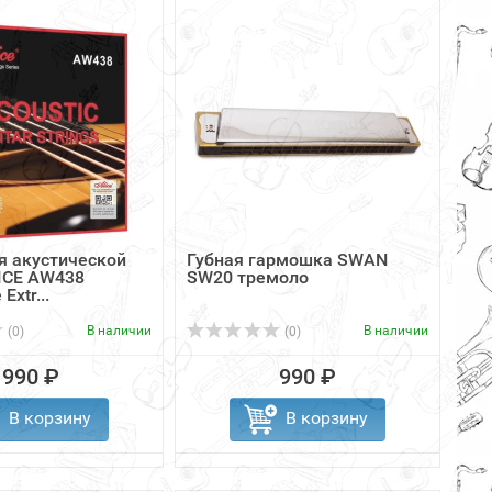
я акустической
Губная гармошка SWAN
ICE AW438
SW20 тремоло
Extr...
В наличии
В наличии
(0)
(0)
990 ₽
990 ₽
В корзину
В корзину