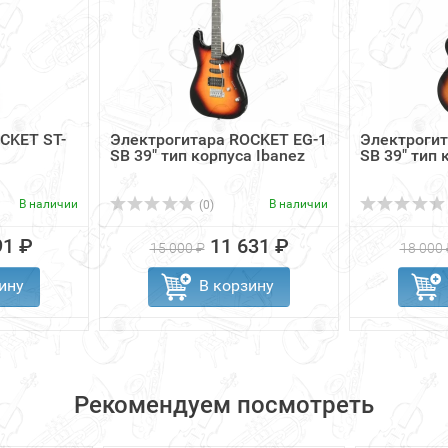
CKET ST-
Электрогитара ROCKET EG-1
Электрогит
SB 39" тип корпуса Ibanez
SB 39" тип 
В наличии
В наличии
(0)
91 ₽
11 631 ₽
15 000 ₽
18 000 
ину
В корзину
Рекомендуем посмотреть