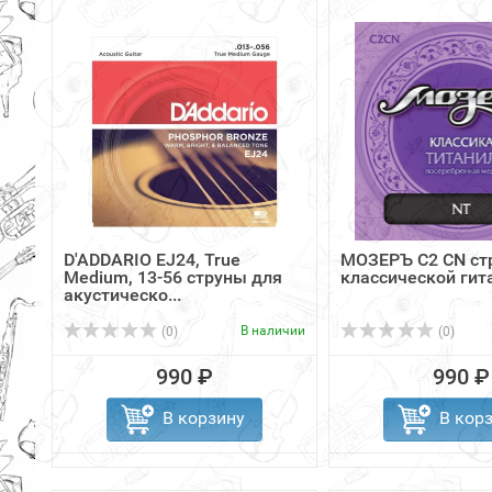
D'ADDARIO EJ24, True
МОЗЕРЪ C2 CN ст
Medium, 13-56 струны для
классической ги
акустическо...
В наличии
(0)
(0)
990 ₽
990 ₽
В корзину
В кор