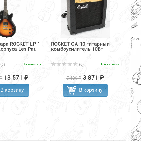
ара ROCKET LP-1
ROCKET GA-10 гитарный
Temp
корпуса Les Paul
комбоусилитель 10Вт
обра
меша
В наличии
В наличии
(0)
(0)
13 571 ₽
3 871 ₽
₽
5 400 ₽
В корзину
В корзину