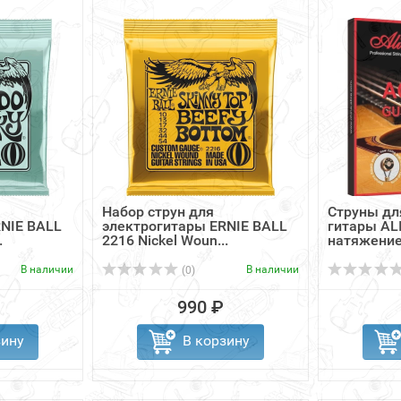
Набор струн для
Струны дл
NIE BALL
электрогитары ERNIE BALL
гитары AL
.
2216 Nickel Woun...
натяжение 
В наличии
В наличии
(0)
990 ₽
зину
В корзину