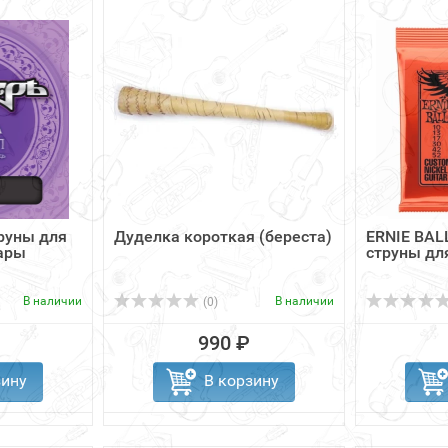
руны для
Дуделка короткая (береста)
ERNIE BALL
тары
струны дл
В наличии
В наличии
(0)
990 ₽
зину
В корзину