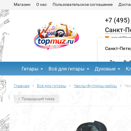
Магазин
О нас
Пользовательское соглашение
Доста
+7 (495)
Санкт-П
privet@to
Санкт-Пете
Да
Выб
Гитары
Всё для гитары
Духовые
К
Главная
Всё для гитары
Чехлы-футляры-кейсы
Чех
Предыдущий товар