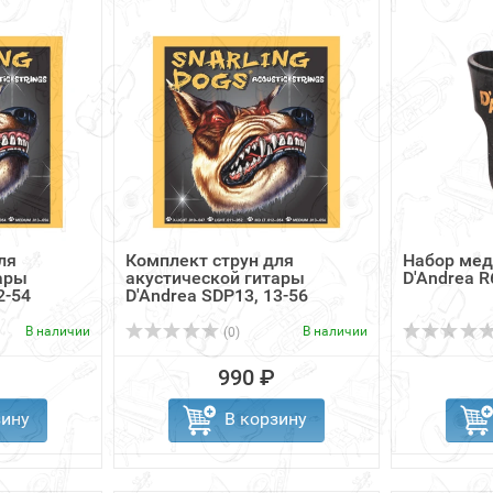
ля
Комплект струн для
Набор мед
ары
акустической гитары
D'Andrea R
2-54
D'Andrea SDP13, 13-56
В наличии
В наличии
(0)
990 ₽
зину
В корзину