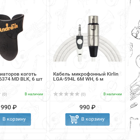
иаторов коготь
Кабель микрофонный Kirlin
6374 MD BLK, 6 шт
LGA-594L 6M WH, 6 м
В наличии
В наличии
(0)
(0)
990 ₽
990 ₽
В корзину
В корзину