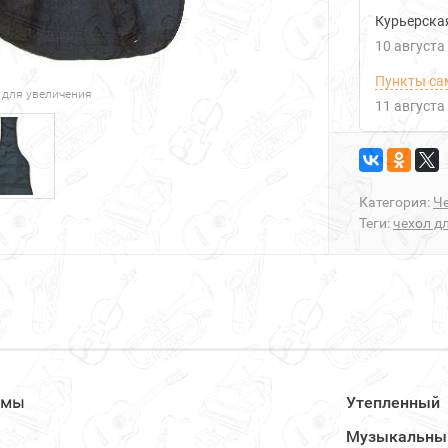
Курьерска
10 августа
Пункты са
 для увеличения
11 августа
Категория:
Ч
Теги:
чехол д
рмы
Утепленный
Музыкальны