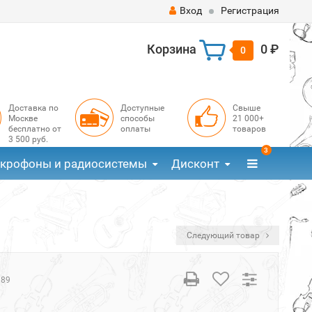
Вход
Регистрация
Корзина
0 ₽
0
Доставка по
Доступные
Свыше
Москве
способы
21 000+
бесплатно от
оплаты
товаров
3 500 руб.
3
крофоны и радиосистемы
Дисконт
Следующий товар
189