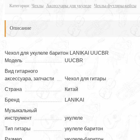
Категории:
Чехлы
Аксессуары для укулеле
Чехлы-футляры-кейсы
Описание
Чехол для укулеле баритон LANIKAI UUCBR
Модель
UUCBR
Вид гитарного
аксессуара, запчасти
Чехол для гитары
Страна
Китай
Бренд
LANIKAI
Музыкальный
инструмент
укулеле
Тип гитары
укулеле баритон
Размер
укулеле-баритон