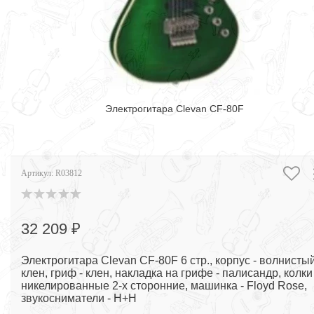
Электрогитара Clevan CF-80F
Артикул:
R03812
32 209 ₽
Электрогитара Clevan CF-80F 6 стр., корпус - волнисты
клен, гриф - клен, накладка на грифе - палисандр, колки 
никелированные 2-х сторонние, машинка - Floyd Rose,
звукосниматели - Н+Н