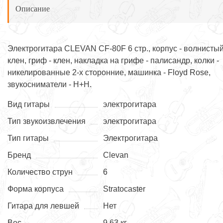
Описание
Электрогитара CLEVAN CF-80F 6 стр., корпус - волнисты
клен, гриф - клен, накладка на грифе - палисандр, колки -
никелированные 2-х сторонние, машинка - Floyd Rose,
звукосниматели - Н+Н.
Вид гитары
электрогитара
Тип звукоизвлечения
электрогитара
Тип гитары
Электрогитара
Бренд
Clevan
Количество струн
6
Форма корпуса
Stratocaster
Гитара для левшей
Нет
Вес
9.63 кг