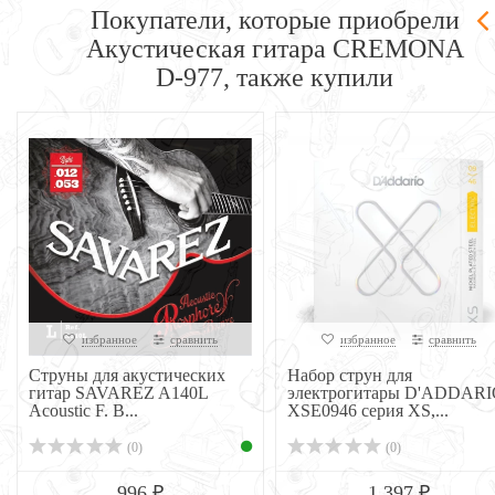
Покупатели, которые приобрели
Акустическая гитара CREMONA
D-977, также купили
избранное
сравнить
избранное
сравнить
Струны для акустических
Набор струн для
гитар SAVAREZ A140L
электрогитары D'ADDAR
Acoustic F. B...
XSE0946 серия XS,...
(0)
(0)
996 ₽
1 397 ₽